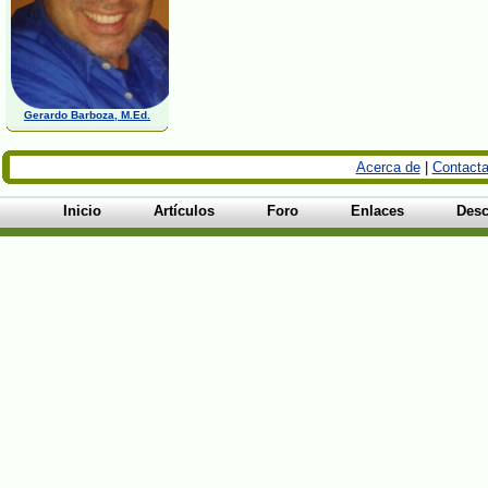
Gerardo Barboza, M.Ed.
Acerca de
|
Contacta
Inicio
Artículos
Foro
Enlaces
Desc