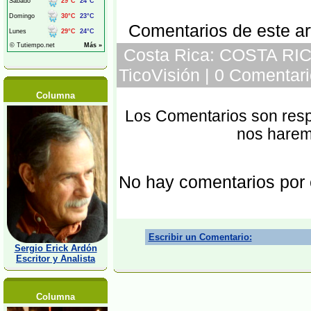
Comentarios de este art
Costa Rica: COSTA RI
TicoVisión | 0 Comentari
Columna
Los Comentarios son respo
nos harem
No hay comentarios por
Escribir un Comentario:
Sergio Erick Ardón
Escritor y Analista
Columna