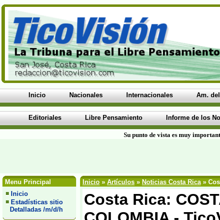
Inicio
Nacionales
Internacionales
Am. del
Editoriales
Libre Pensamiento
Informe de los No
Su punto de vista es muy important
Menu Principal
Inicio
»
Artículos
»
Noticias Costa Rica
» Cos
Inicio
Costa Rica: COS
Estadísticas sitio
Detalladas /m/d/h
COLOMBIA - Tico