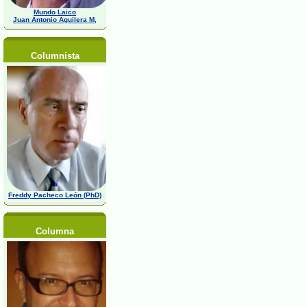
Mundo Laico
Juan Antonio Aguilera M,
Columnista
Freddy Pacheco León (PhD)
Columna