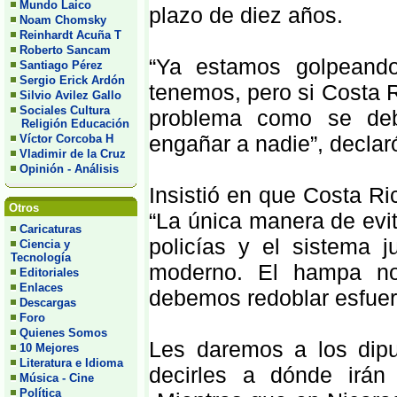
Mundo Laico
plazo de diez años.
Noam Chomsky
Reinhardt Acuña T
Roberto Sancam
“Ya estamos golpeand
Santiago Pérez
Sergio Erick Ardón
tenemos, pero si Costa R
Silvio Avilez Gallo
Sociales Cultura
problema como se de
Religión Educación
engañar a nadie”, declaró
Víctor Corcoba H
Vladimir de la Cruz
Opinión - Análisis
Insistió en que Costa Ri
Otros
“La única manera de evit
Caricaturas
policías y el sistema j
Ciencia y
Tecnología
moderno. El hampa no
Editoriales
Enlaces
debemos redoblar esfuer
Descargas
Foro
Quienes Somos
Les daremos a los dipu
10 Mejores
Literatura e Idioma
decirles a dónde irán 
Música - Cine
Política