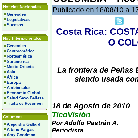
Noticias Nacionales
Publicado en 18/08/10 a 1
Generales
Legislativas
Sucesos
Costa Rica: COS
Not. Internacionales
O COLO
Generales
Centroamérica
Norteamérica
Suramérica
Medio Oriente
La frontera de Peñas 
Asia
siendo usada como
África
Europa
Ambientales
Economía Global
Salud Sexo Belleza
Titulares Resumen
18 de Agosto de 2010
TicoVisión
Columnas
Por Adolfo Pastrán A.
Alejandro Gallard
Periodista
Albino Vargas
Amy Goodman