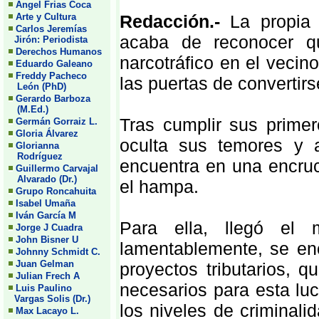
Angel Frias Coca
Arte y Cultura
Redacción.-
La propia 
Carlos Jeremías
acaba de reconocer qu
Jirón: Periodista
Derechos Humanos
narcotráfico en el vecin
Eduardo Galeano
Freddy Pacheco
las puertas de convertir
León (PhD)
Gerardo Barboza
(M.Ed.)
Tras cumplir sus primer
Germán Gorraiz L.
Gloria Álvarez
oculta sus temores y 
Glorianna
Rodríguez
encuentra en una encruci
Guillermo Carvajal
Alvarado (Dr.)
el hampa.
Grupo Roncahuita
Isabel Umaña
Iván García M
Para ella, llegó el
Jorge J Cuadra
John Bisner U
lamentablemente, se enc
Johnny Schmidt C.
Juan Gelman
proyectos tributarios, q
Julian Frech A
necesarios para esta luc
Luis Paulino
Vargas Solis (Dr.)
los niveles de criminal
Max Lacayo L.