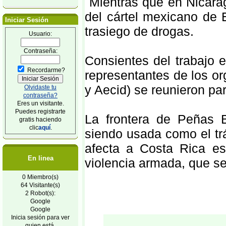
Mientras que en Nicaragu
del cártel mexicano de E
Iniciar Sesión
trasiego de drogas.
Usuario:
Contraseña:
Consientes del trabajo e
Recordarme?
representantes de los o
y Aecid) se reunieron par
Olvidaste tu
contraseña?
Eres un visitante.
Puedes registrarte
La frontera de Peñas 
gratis haciendo
clic
aquí
.
siendo usada como el trá
afecta a Costa Rica es
En linea
violencia armada, que se r
0 Miembro(s)
64 Visitante(s)
2 Robot(s):
Google
Google
Inicia sesión para ver
quien está.