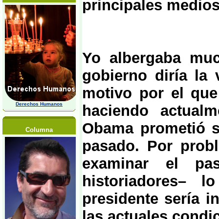
principales medios
Yo albergaba muc
gobierno diría la
motivo por el que
Derechos Humanos
haciendo actualm
Obama prometió se
Columna
pasado. Por probl
examinar el pas
historiadores– 
presidente sería i
las actuales condi