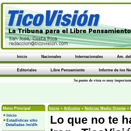
Inicio
Nacionales
Internacionales
Am. del
Editoriales
Libre Pensamiento
Informe de los No
Su punto de vista es muy important
Menu Principal
Inicio
»
Artículos
»
Noticias Medio Oriente
» 
Inicio
Lo que no te h
Estadísticas sitio
Detalladas /m/d/h