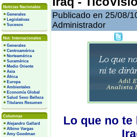
Iraq - TicoVisi
Noticias Nacionales
Publicado en 25/08/1
Generales
Legislativas
Administrador
Sucesos
Not. Internacionales
Generales
Centroamérica
Norteamérica
Suramérica
Medio Oriente
Asia
África
Europa
Ambientales
Economía Global
Salud Sexo Belleza
Titulares Resumen
Columnas
Lo que no te 
Alejandro Gallard
Albino Vargas
Ir
Amy Goodman