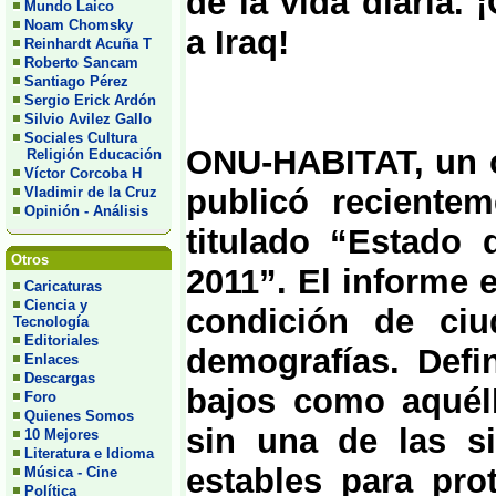
de la vida diaria.
Mundo Laico
Noam Chomsky
a Iraq!
Reinhardt Acuña T
Roberto Sancam
Santiago Pérez
Sergio Erick Ardón
Silvio Avilez Gallo
Sociales Cultura
ONU-HABITAT, un o
Religión Educación
Víctor Corcoba H
publicó reciente
Vladimir de la Cruz
Opinión - Análisis
titulado “Estado
Otros
2011”. El informe e
Caricaturas
Ciencia y
condición de ci
Tecnología
Editoriales
demografías. Defi
Enlaces
Descargas
bajos como aquél
Foro
Quienes Somos
sin una de las si
10 Mejores
Literatura e Idioma
estables para prot
Música - Cine
Política