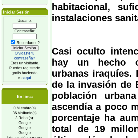
habitacional, su
Iniciar Sesión
instalaciones sanit
Usuario:
Contraseña:
Recordarme?
Casi oculto inten
Olvidaste tu
contraseña?
hay un hecho ch
Eres un visitante.
Puedes registrarte
urbanas iraquíes. 
gratis haciendo
clic
aquí
.
de la invasión de 
población urbana
En linea
ascendía a poco m
0 Miembro(s)
36 Visitante(s)
porcentaje ha aum
3 Robot(s):
Google
total de 19 millo
Google
Google
Inicia sesión para ver