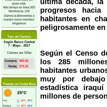
última década, la
quien está.
Más tiempo en linea:305
progresos hacia 
Membrecía: 226
Damos la Bienvenida a
habitantes en cha
nuestro nuevo miembro:
kingprince
peligrosamente en 
Tipo de Cambio
Según Banco Central
7 - Mayo - 2017
Según el Censo d
Colones por Dólar
los 285 millon
Compra:
560,92
Venta:
573,51
habitantes urbano
muy por debajo
Tiempo en Costa Rica
estadística iraqu
millones de person