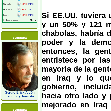
Si EE.UU. tuviera
y un 50% y 121 m
chabolas, habría d
Columna
poder y la democ
entonces, la ge
entristece por la
mayoría de la gent
en Iraq y lo qu
gobierno, incluid
Sergio Erick Ardón
hacia otro lado y 
Escritor y Analista
mejorado en Iraq 
Columna