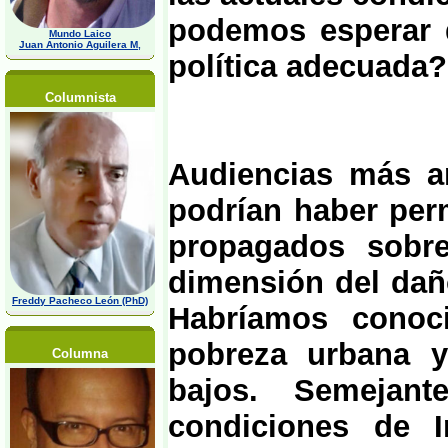
podemos esperar 
Mundo Laico
Juan Antonio Aguilera M,
política adecuada?
Columnista
Audiencias más a
podrían haber per
propagados sobre
dimensión del daño
Freddy Pacheco León (PhD)
Habríamos conoc
pobreza urbana y
Columna
bajos. Semejant
condiciones de I