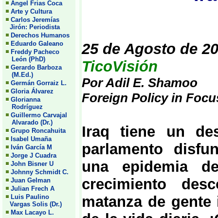
Angel Frias Coca
Arte y Cultura
Carlos Jeremías
Jirón: Periodista
Derechos Humanos
Eduardo Galeano
25 de Agosto de 2
Freddy Pacheco
León (PhD)
TicoVisión
Gerardo Barboza
(M.Ed.)
Por Adil E. Shamoo
Germán Gorraiz L.
Gloria Álvarez
Foreign Policy in Focu
Glorianna
Rodríguez
Guillermo Carvajal
Alvarado (Dr.)
Iraq tiene un d
Grupo Roncahuita
Isabel Umaña
parlamento disfu
Iván García M
Jorge J Cuadra
una epidemia de
John Bisner U
Johnny Schmidt C.
crecimiento des
Juan Gelman
Julian Frech A
Luis Paulino
matanza de gente 
Vargas Solis (Dr.)
Max Lacayo L.