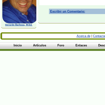
Escribir un Comentario:
Gerardo Barboza, M.Ed.
Acerca de
|
Contacta
Inicio
Artículos
Foro
Enlaces
Desc