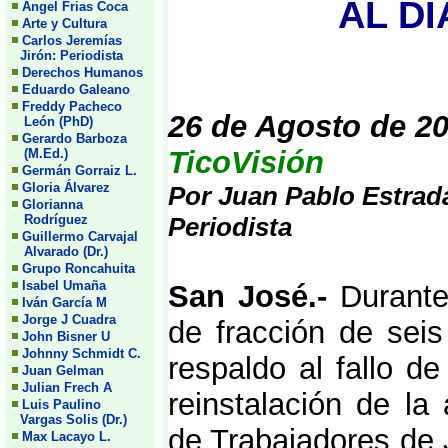
AL DI
Angel Frias Coca
Arte y Cultura
Carlos Jeremías
Jirón: Periodista
Derechos Humanos
Eduardo Galeano
Freddy Pacheco
26 de Agosto de 2
León (PhD)
Gerardo Barboza
TicoVisión
(M.Ed.)
Germán Gorraiz L.
Gloria Álvarez
Por Juan Pablo Estrad
Glorianna
Rodríguez
Periodista
Guillermo Carvajal
Alvarado (Dr.)
Grupo Roncahuita
Isabel Umaña
San José.-
Durante
Iván García M
Jorge J Cuadra
de fracción de seis
John Bisner U
Johnny Schmidt C.
respaldo al fallo d
Juan Gelman
Julian Frech A
reinstalación de la 
Luis Paulino
Vargas Solis (Dr.)
de Trabajadores d
Max Lacayo L.