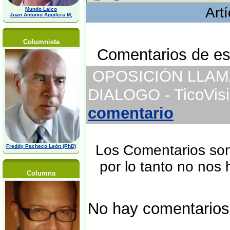
Art
Mundo Laico
Juan Antonio Aguilera M,
Columnista
Comentarios de est
OPOSICIÓN LLAMA
DIALOGO - TicoVisi
comentario
Los Comentarios son 
Freddy Pacheco León (PhD)
por lo tanto no nos
Columna
No hay comentarios