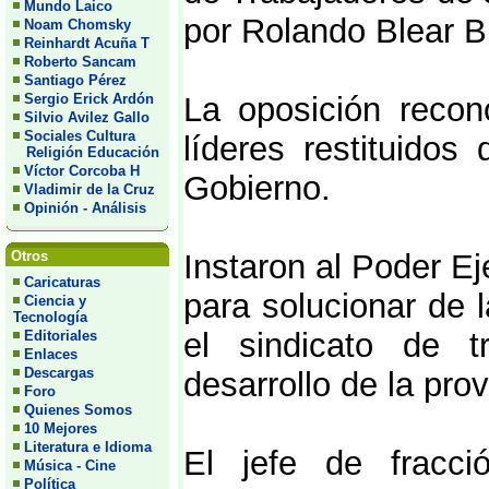
Mundo Laico
por Rolando Blear Bl
Noam Chomsky
Reinhardt Acuña T
Roberto Sancam
Santiago Pérez
Sergio Erick Ardón
La oposición recon
Silvio Avilez Gallo
Sociales Cultura
líderes restituido
Religión Educación
Víctor Corcoba H
Gobierno.
Vladimir de la Cruz
Opinión - Análisis
Otros
Instaron al Poder E
Caricaturas
para solucionar de 
Ciencia y
Tecnología
el sindicato de t
Editoriales
Enlaces
Descargas
desarrollo de la pro
Foro
Quienes Somos
10 Mejores
Literatura e Idioma
El jefe de fracci
Música - Cine
Política