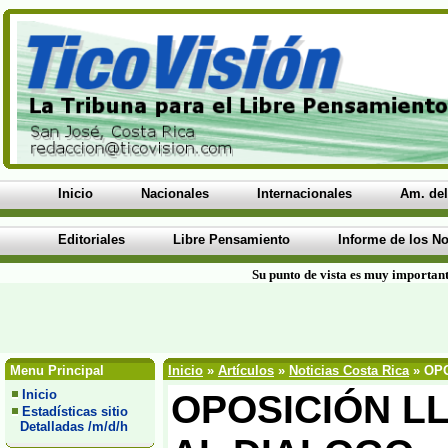
Inicio
Nacionales
Internacionales
Am. del
Editoriales
Libre Pensamiento
Informe de los No
Su punto de vista es muy important
Menu Principal
Inicio
»
Artículos
»
Noticias Costa Rica
» OPO
Inicio
OPOSICIÓN L
Estadísticas sitio
Detalladas /m/d/h