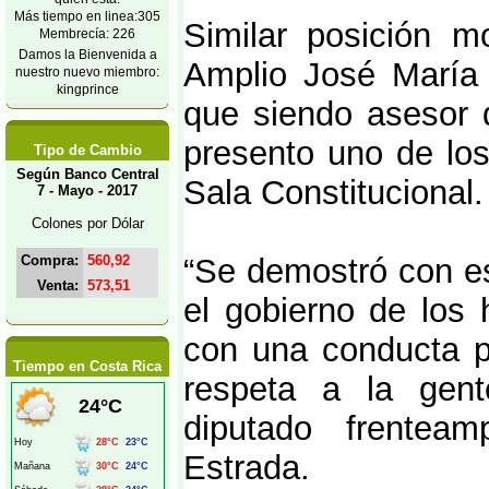
Más tiempo en linea:305
Similar posición m
Membrecía: 226
Damos la Bienvenida a
Amplio José María V
nuestro nuevo miembro:
kingprince
que siendo asesor 
presento uno de lo
Tipo de Cambio
Según Banco Central
Sala Constitucional.
7 - Mayo - 2017
Colones por Dólar
Compra:
560,92
“Se demostró con es
Venta:
573,51
el gobierno de los 
con una conducta pr
Tiempo en Costa Rica
respeta a la gent
diputado frenteam
Estrada.