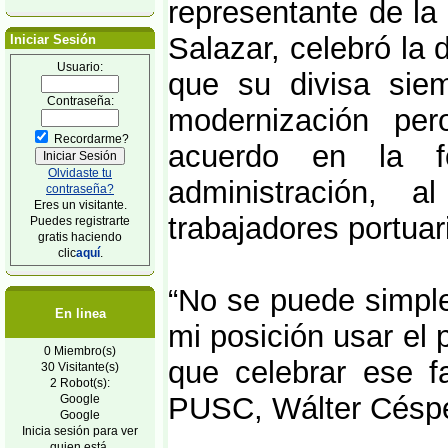
representante de la
Salazar, celebró la 
Iniciar Sesión
Usuario:
que su divisa sie
Contraseña:
modernización per
Recordarme?
acuerdo en la f
Olvidaste tu
administración, 
contraseña?
Eres un visitante.
trabajadores portuar
Puedes registrarte
gratis haciendo
clic
aquí
.
“No se puede simpl
En linea
mi posición usar el 
0 Miembro(s)
que celebrar ese fa
30 Visitante(s)
2 Robot(s):
PUSC, Wálter Céspe
Google
Google
Inicia sesión para ver
quien está.