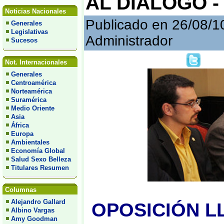
AL DIALOGO - 
Noticias Nacionales
Publicado en 26/08/1
Generales
Legislativas
Administrador
Sucesos
Not. Internacionales
Generales
Centroamérica
Norteamérica
Suramérica
Medio Oriente
Asia
África
Europa
Ambientales
Economía Global
Salud Sexo Belleza
Titulares Resumen
Columnas
Alejandro Gallard
OPOSICIÓN L
Albino Vargas
Amy Goodman