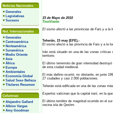
Noticias Nacionales
Generales
Legislativas
15 de Mayo de 2010
Sucesos
TicoVisión
El sismo afectó a las provincias de Fars y a la 
Not. Internacionales
Generales
Teherán, 15 may (EFE).-
Centroamérica
El sismo afectó a las provincia de Fars y a la l
Norteamérica
Suramérica
Irán está situado en una de las zonas críticas 
Medio Oriente
territorio.
Asia
África
El último terremoto de gran intensidad destruyó
de esta ciudad medieval.
Europa
Ambientales
El más dañino ocurrió, no obstante, en junio 19
Economía Global
27 ciudades y casi 2.000 poblaciones.
Salud Sexo Belleza
Titulares Resumen
Teherán está edificada en una de las zonas más c
Expertos vaticinan que la capital iraní, en la qu
Columnas
El último temblor de magnitud ocurrido en el sur
Alejandro Gallard
vecina isla de Qeshm.
Albino Vargas
Amy Goodman