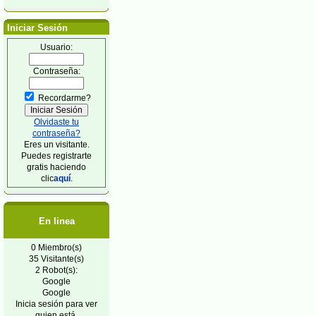
Iniciar Sesión
Usuario:
Contraseña:
Recordarme?
Olvidaste tu
contraseña?
Eres un visitante.
Puedes registrarte
gratis haciendo
clic
aquí
.
En linea
0 Miembro(s)
35 Visitante(s)
2 Robot(s):
Google
Google
Inicia sesión para ver
quien está.