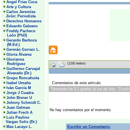
Angel Frias Coca
Arte y Cultura
Carlos Jeremías
Jirón: Periodista
Derechos Humanos
Eduardo Galeano
Freddy Pacheco
León (PhD)
Gerardo Barboza
(M.Ed.)
Germán Gorraiz L.
Gloria Álvarez
Glorianna
Rodríguez
(1292 leidos)
Guillermo Carvajal
Alvarado (Dr.)
Grupo Roncahuita
Isabel Umaña
Comentarios de este artículo:
Iván García M
Terremoto de 5,1 grados al sur de Irán - TicoVi
Jorge J Cuadra
John Bisner U
Johnny Schmidt C.
Juan Gelman
No hay comentarios por el momento.
Julian Frech A
Luis Paulino
Vargas Solis (Dr.)
Max Lacayo L.
Escribir un Comentario: