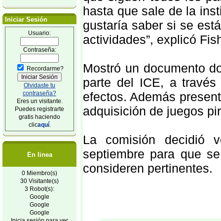
hasta que sale de la in
Iniciar Sesión
gustaría saber si se está
Usuario:
actividades”, explicó Fi
Contraseña:
Mostró un documento don
Recordarme?
parte del ICE, a travé
Olvidaste tu
contraseña?
efectos. Además present
Eres un visitante.
adquisición de juegos pi
Puedes registrarte
gratis haciendo
clic
aquí
.
La comisión decidió 
septiembre para que se 
En linea
consideren pertinentes.
0 Miembro(s)
30 Visitante(s)
3 Robot(s):
Google
Google
Google
Inicia sesión para ver