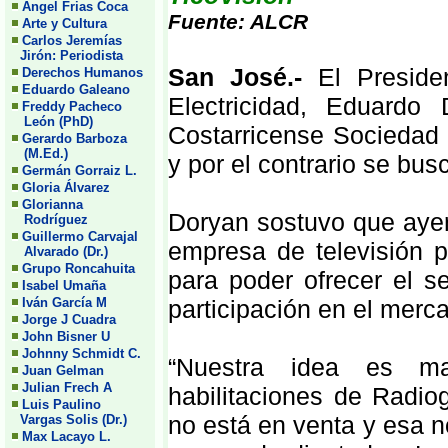
Angel Frias Coca
Fuente: ALCR
Arte y Cultura
Carlos Jeremías
Jirón: Periodista
San José.-
El Preside
Derechos Humanos
Eduardo Galeano
Electricidad, Eduardo
Freddy Pacheco
León (PhD)
Costarricense Sociedad
Gerardo Barboza
(M.Ed.)
y por el contrario se busc
Germán Gorraiz L.
Gloria Álvarez
Glorianna
Doryan sostuvo que ayer
Rodríguez
Guillermo Carvajal
empresa de televisión p
Alvarado (Dr.)
Grupo Roncahuita
para poder ofrecer el se
Isabel Umaña
Iván García M
participación en el merc
Jorge J Cuadra
John Bisner U
Johnny Schmidt C.
“Nuestra idea es man
Juan Gelman
Julian Frech A
habilitaciones de Radio
Luis Paulino
no está en venta y esa n
Vargas Solis (Dr.)
Max Lacayo L.