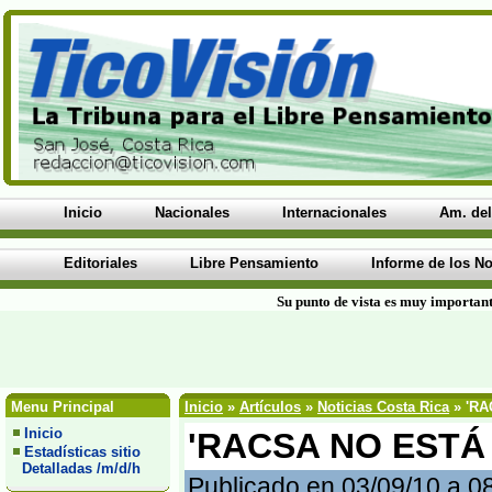
Inicio
Nacionales
Internacionales
Am. del
Editoriales
Libre Pensamiento
Informe de los No
Su punto de vista es muy important
Menu Principal
Inicio
»
Artículos
»
Noticias Costa Rica
» 'RA
Inicio
'RACSA NO ESTÁ E
Estadísticas sitio
Detalladas /m/d/h
Publicado en 03/09/10 a 0