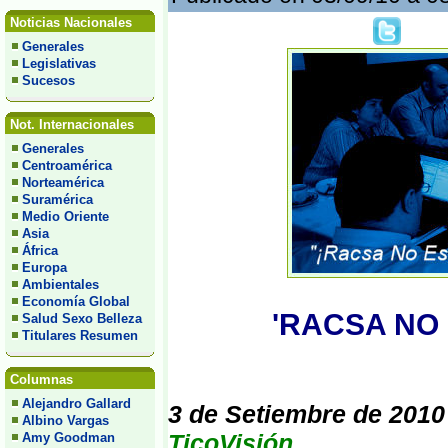
Noticias Nacionales
Generales
Legislativas
Sucesos
Not. Internacionales
Generales
Centroamérica
Norteamérica
Suramérica
Medio Oriente
Asia
África
Europa
Ambientales
Economía Global
'RACSA NO 
Salud Sexo Belleza
Titulares Resumen
Columnas
Alejandro Gallard
3 de Setiembre de 2010
Albino Vargas
TicoVisión
Amy Goodman