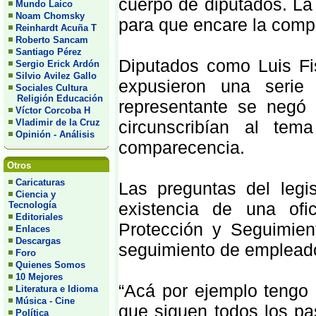
cuerpo de diputados. La
Mundo Laico
Noam Chomsky
para que encare la compe
Reinhardt Acuña T
Roberto Sancam
Santiago Pérez
Diputados como Luis F
Sergio Erick Ardón
Silvio Avilez Gallo
expusieron una serie
Sociales Cultura
Religión Educación
representante se negó
Víctor Corcoba H
Vladimir de la Cruz
circunscribían al t
Opinión - Análisis
comparecencia.
Otros
Caricaturas
Las preguntas del legi
Ciencia y
existencia de una ofi
Tecnología
Editoriales
Protección y Seguimient
Enlaces
Descargas
seguimiento de emplead
Foro
Quienes Somos
10 Mejores
“Acá por ejemplo tengo 
Literatura e Idioma
Música - Cine
que siguen todos los pa
Política