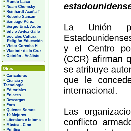
Mundo Laico
estadounidense
Noam Chomsky
Reinhardt Acuña T
Roberto Sancam
Santiago Pérez
La Unión pa
Sergio Erick Ardón
Silvio Avilez Gallo
Estadounidenses
Sociales Cultura
Religión Educación
y el Centro po
Víctor Corcoba H
Vladimir de la Cruz
Opinión - Análisis
(CCR) afirman 
se atribuye aut
Otros
Caricaturas
que le concede
Ciencia y
Tecnología
internacional.
Editoriales
Enlaces
Descargas
Foro
Las organizaci
Quienes Somos
10 Mejores
conflicto armad
Literatura e Idioma
Música - Cine
Política