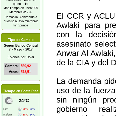
quien está.
Más tiempo en linea:305
Membrecía: 226
El CCR y ACLU f
Damos la Bienvenida a
nuestro nuevo miembro:
Awlaki para pr
kingprince
con la decisió
Tipo de Cambio
asesinato select
Según Banco Central
7 - Mayo - 2017
Anwar Al Awlaki, 
Colones por Dólar
de la CIA y del
Compra:
560,92
Venta:
573,51
La demanda pide 
uso de la fuerza
Tiempo en Costa Rica
sin ningún pro
gobierno real