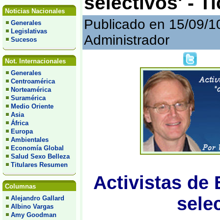
selectivos' - T
Noticias Nacionales
Publicado en 15/09/1
Generales
Legislativas
Administrador
Sucesos
Not. Internacionales
Generales
Centroamérica
Norteamérica
Suramérica
Medio Oriente
Asia
África
Europa
Ambientales
Economía Global
Salud Sexo Belleza
Titulares Resumen
Activistas de
Columnas
selec
Alejandro Gallard
Albino Vargas
Amy Goodman