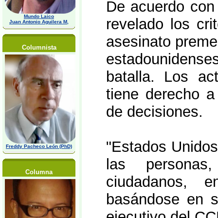
De acuerdo con l
Mundo Laico
revelado los crit
Juan Antonio Aguilera M,
asesinato preme
Columnista
estadounidense
batalla. Los ac
tiene derecho a
de decisiones.
"Estados Unidos
Freddy Pacheco León (PhD)
las personas
Columna
ciudadanos, e
basándose en su 
ejecutivo del CC