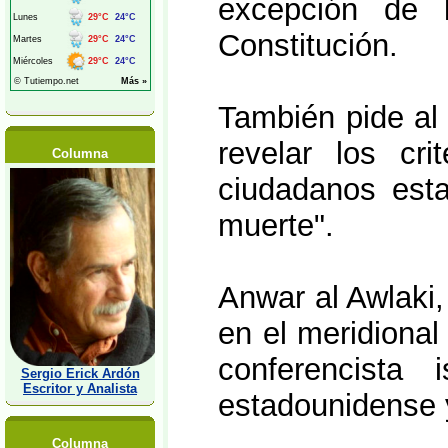
excepción de 
Constitución.
También pide al 
revelar los cri
Columna
ciudadanos esta
muerte".
Anwar al Awlaki,
en el meridiona
conferencista 
Sergio Erick Ardón
Escritor y Analista
estadounidense 
Columna