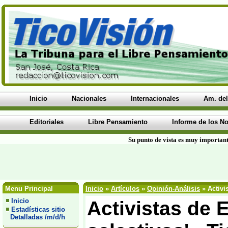
Inicio
Nacionales
Internacionales
Am. del
Editoriales
Libre Pensamiento
Informe de los No
Su punto de vista es muy important
Menu Principal
Inicio
»
Artículos
»
Opinión-Análisis
» Activi
Inicio
Activistas de 
Estadísticas sitio
Detalladas /m/d/h