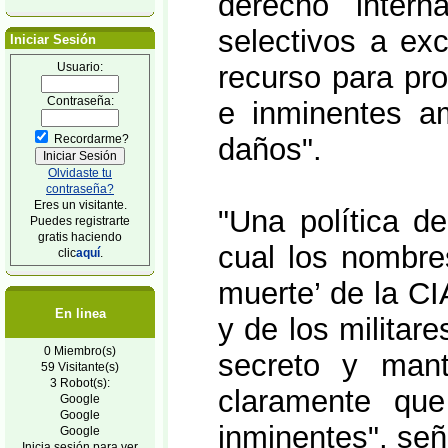
derecho intern
selectivos a ex
Iniciar Sesión
Usuario:
recurso para pro
Contraseña:
e inminentes a
Recordarme?
daños".
Olvidaste tu
contraseña?
Eres un visitante.
"Una política de
Puedes registrarte
gratis haciendo
cual los nombres
clic
aquí
.
muerte’ de la CI
En linea
y de los militar
0 Miembro(s)
secreto y mant
59 Visitante(s)
3 Robot(s):
claramente qu
Google
Google
inminentes", señ
Google
Inicia sesión para ver