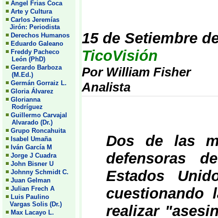
Angel Frias Coca
Arte y Cultura
Carlos Jeremías
Jirón: Periodista
15 de Setiembre d
Derechos Humanos
Eduardo Galeano
TicoVisión
Freddy Pacheco
León (PhD)
Gerardo Barboza
Por William Fisher
(M.Ed.)
Germán Gorraiz L.
Analista
Gloria Álvarez
Glorianna
Rodríguez
Guillermo Carvajal
Alvarado (Dr.)
Grupo Roncahuita
Dos de las má
Isabel Umaña
Iván García M
defensoras d
Jorge J Cuadra
John Bisner U
Estados Unid
Johnny Schmidt C.
Juan Gelman
Julian Frech A
cuestionando l
Luis Paulino
Vargas Solis (Dr.)
realizar "asesi
Max Lacayo L.