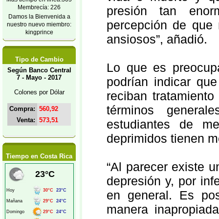
Membrecía: 226
presión tan enor
Damos la Bienvenida a
percepción de que 
nuestro nuevo miembro:
kingprince
ansiosos”, añadió.
Tipo de Cambio
Lo que es preocupa
Según Banco Central
7 - Mayo - 2017
podrían indicar qu
Colones por Dólar
reciban tratamiento
términos general
Compra:
560,92
Venta:
573,51
estudiantes de me
deprimidos tienen m
Tiempo en Costa Rica
“Al parecer existe un
depresión y, por in
en general. Es pos
manera inapropiada