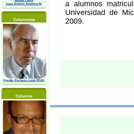
Mundo Laico
a alumnos matricu
Juan Antonio Aguilera M,
Universidad de Mic
2009.
Columnista
Freddy Pacheco León (PhD)
Columna