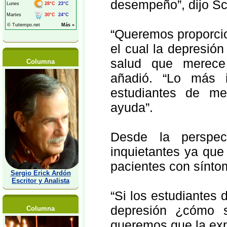
desempeño”, dijo S
“Queremos proporci
el cual la depresió
salud que merece 
Columna
añadió. “Lo más 
estudiantes de me
ayuda”.
Desde la perspect
inquietantes ya que 
pacientes con sínto
Sergio Erick Ardón
Escritor y Analista
“Si los estudiantes 
depresión ¿cómo s
Columna
queremos que la exp