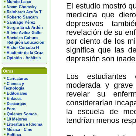
Mundo Laico
El estudio mostró qu
Noam Chomsky
Reinhardt Acuña T
medicina que diero
Roberto Sancam
depresivos tamb
Santiago Pérez
Sergio Erick Ardón
revelación de su en
Silvio Avilez Gallo
Sociales Cultura
por ciento de los m
Religión Educación
Víctor Corcoba H
significa que las d
Vladimir de la Cruz
depresión son inad
Opinión - Análisis
Otros
Los estudiantes 
Caricaturas
moderada y grave 
Ciencia y
Tecnología
revelar su enferm
Editoriales
Enlaces
considerarían incap
Descargas
Foro
la escuela de med
Quienes Somos
tendrían menos resp
10 Mejores
Literatura e Idioma
Música - Cine
Política