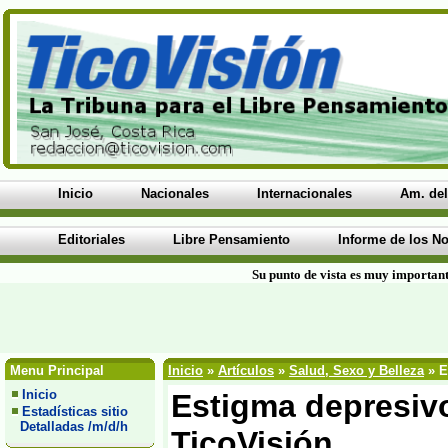
Inicio
Nacionales
Internacionales
Am. del
Editoriales
Libre Pensamiento
Informe de los No
Su punto de vista es muy important
Menu Principal
Inicio
»
Artículos
»
Salud, Sexo y Belleza
» E
Inicio
Estigma depresivo
Estadísticas sitio
Detalladas /m/d/h
TicoVisión