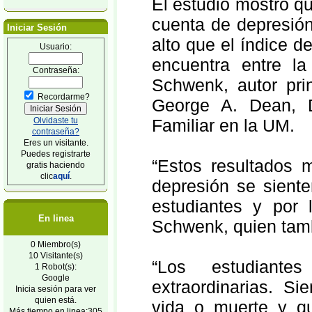
El estudio mostró qu
cuenta de depresión
Iniciar Sesión
alto que el índice d
Usuario:
encuentra entre la
Contraseña:
Schwenk, autor prin
Recordarme?
George A. Dean, D
Olvidaste tu
Familiar en la UM.
contraseña?
Eres un visitante.
Puedes registrarte
“Estos resultados 
gratis haciendo
clic
aquí
.
depresión se siente
estudiantes y por 
En linea
Schwenk, quien tamb
0 Miembro(s)
10 Visitante(s)
“Los estudiant
1 Robot(s):
Google
extraordinarias. S
Inicia sesión para ver
quien está.
vida o muerte y q
Más tiempo en linea:305