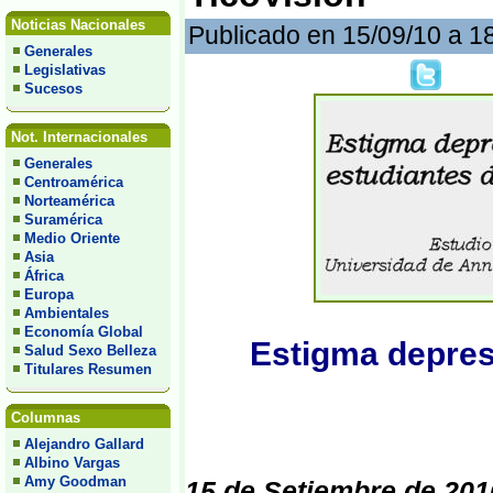
Noticias Nacionales
Publicado en 15/09/10 a 1
Generales
Legislativas
Sucesos
Not. Internacionales
Generales
Centroamérica
Norteamérica
Suramérica
Medio Oriente
Asia
África
Europa
Ambientales
Economía Global
Estigma depres
Salud Sexo Belleza
Titulares Resumen
Columnas
Alejandro Gallard
Albino Vargas
Amy Goodman
15 de Setiembre de 201