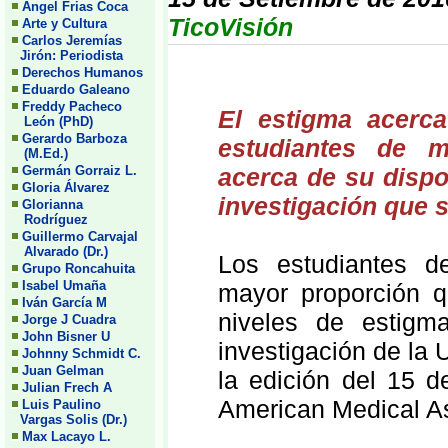
Angel Frias Coca
TicoVisión
Arte y Cultura
Carlos Jeremías
Jirón: Periodista
Derechos Humanos
Eduardo Galeano
Freddy Pacheco
El estigma acerca
León (PhD)
Gerardo Barboza
estudiantes de m
(M.Ed.)
Germán Gorraiz L.
acerca de su dispo
Gloria Álvarez
investigación que 
Glorianna
Rodríguez
Guillermo Carvajal
Alvarado (Dr.)
Los estudiantes d
Grupo Roncahuita
Isabel Umaña
mayor proporción q
Iván García M
niveles de estigm
Jorge J Cuadra
John Bisner U
investigación de la
Johnny Schmidt C.
Juan Gelman
la edición del 15 d
Julian Frech A
American Medical A
Luis Paulino
Vargas Solis (Dr.)
Max Lacayo L.