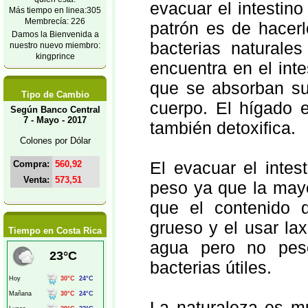
evacuar el intestin
Más tiempo en linea:305
Membrecía: 226
patrón es de hacerl
Damos la Bienvenida a
bacterias naturale
nuestro nuevo miembro:
kingprince
encuentra en el int
que se absorban sus
Tipo de Cambio
cuerpo. El hígado 
Según Banco Central
7 - Mayo - 2017
también detoxifica.
Colones por Dólar
El evacuar el inte
Compra:
560,92
Venta:
573,51
peso ya que la mayo
que el contenido de
grueso y el usar la
Tiempo en Costa Rica
agua pero no pes
bacterias útiles.
La naturaleza es m