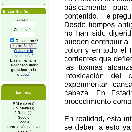
básicamente para
Iniciar Sesión
contenido. Te pregu
Usuario:
Desde tiempos anti
Contraseña:
no han sido digerid
pueden contribuir a 
Recordarme?
colon y en todo el t
Olvidaste tu
contraseña?
corrientes que defi
Eres un visitante.
Puedes registrarte
las toxinas alcanz
gratis haciendo
intoxicación del
clic
aquí
.
experimentar cans
cabeza. En Estad
En linea
procedimiento como “
0 Miembro(s)
6 Visitante(s)
2 Robot(s):
En realidad, esta i
Google
Google
se deben a esto ya 
Inicia sesión para ver
quien está.