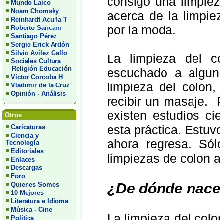
consigo una limpie
Mundo Laico
Noam Chomsky
acerca de la limpie
Reinhardt Acuña T
por la moda.
Roberto Sancam
Santiago Pérez
Sergio Erick Ardón
Silvio Avilez Gallo
La limpieza del 
Sociales Cultura
Religión Educación
escuchado a algun
Víctor Corcoba H
limpieza del colon,
Vladimir de la Cruz
Opinión - Análisis
recibir un masaje. 
existen estudios ci
Otros
esta práctica. Estu
Caricaturas
Ciencia y
ahora regresa. Sól
Tecnología
Editoriales
limpiezas de colon a
Enlaces
Descargas
Foro
¿De dónde nace 
Quienes Somos
10 Mejores
Literatura e Idioma
Música - Cine
La limpieza del col
Política