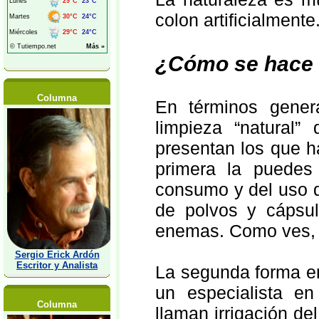
colon artificialmente
¿Cómo se hace 
Columna
En términos gener
limpieza “natural
presentan los que h
primera la puedes
consumo y del uso d
de polvos y cápsul
enemas. Como ves, 
Sergio Erick Ardón
Escritor y Analista
La segunda forma en
un especialista en
Columna
llaman irrigación de