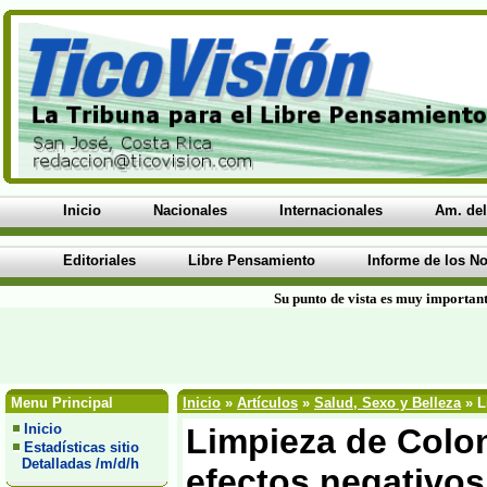
Inicio
Nacionales
Internacionales
Am. del
Editoriales
Libre Pensamiento
Informe de los No
Su punto de vista es muy important
Menu Principal
Inicio
»
Artículos
»
Salud, Sexo y Belleza
» L
Inicio
Limpieza de Colon
Estadísticas sitio
Detalladas /m/d/h
efectos negativos