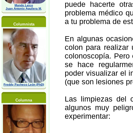
puede hacerte otra
Mundo Laico
Juan Antonio Aguilera M,
problema médico qu
a tu problema de estr
Columnista
En algunas ocasion
colon para realizar
colonoscopía. Pero 
se hace regularmen
poder visualizar el i
(que son lesiones p
Freddy Pacheco León (PhD)
Las limpiezas del 
Columna
algunos muy peligr
experimentar: