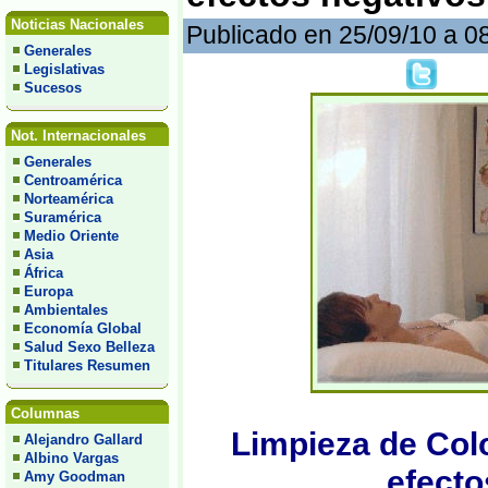
Noticias Nacionales
Publicado en 25/09/10 a 0
Generales
Legislativas
Sucesos
Not. Internacionales
Generales
Centroamérica
Norteamérica
Suramérica
Medio Oriente
Asia
África
Europa
Ambientales
Economía Global
Salud Sexo Belleza
Titulares Resumen
Columnas
Limpieza de Col
Alejandro Gallard
Albino Vargas
efecto
Amy Goodman