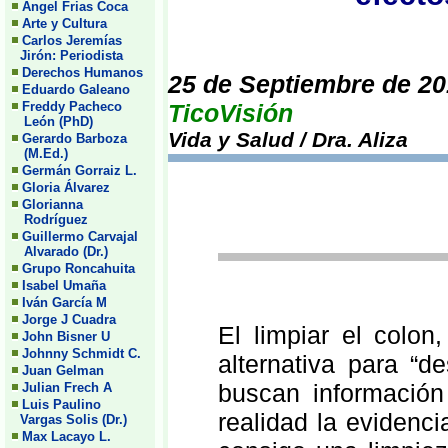
Angel Frias Coca
Arte y Cultura
Carlos Jeremías
Jirón: Periodista
Derechos Humanos
25 de Septiembre de 2
Eduardo Galeano
Freddy Pacheco
TicoVisión
León (PhD)
Vida y Salud / Dra. Aliza
Gerardo Barboza
(M.Ed.)
Germán Gorraiz L.
Gloria Álvarez
Glorianna
Rodríguez
Guillermo Carvajal
Alvarado (Dr.)
Grupo Roncahuita
Isabel Umaña
Iván García M
Jorge J Cuadra
El limpiar el colon
John Bisner U
Johnny Schmidt C.
alternativa para “d
Juan Gelman
buscan información
Julian Frech A
Luis Paulino
realidad la evidenci
Vargas Solis (Dr.)
Max Lacayo L.