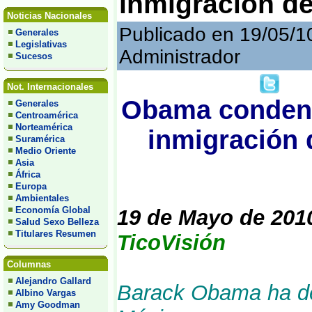
inmigración de
Noticias Nacionales
Publicado en 19/05/1
Generales
Legislativas
Administrador
Sucesos
Not. Internacionales
Obama condena 
Generales
Centroamérica
Norteamérica
inmigración 
Suramérica
Medio Oriente
Asia
África
Europa
Ambientales
Economía Global
19 de Mayo de 201
Salud Sexo Belleza
Titulares Resumen
TicoVisión
Columnas
Alejandro Gallard
Barack Obama ha de
Albino Vargas
Amy Goodman