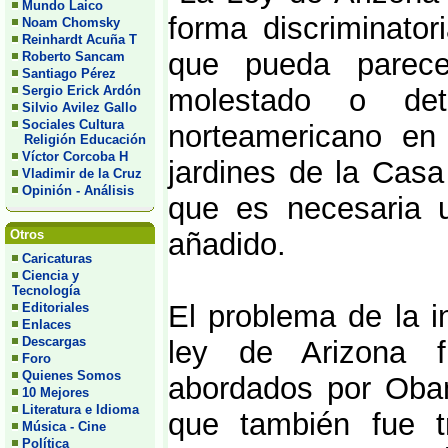
Mundo Laico
forma discriminator
Noam Chomsky
Reinhardt Acuña T
que pueda parece
Roberto Sancam
Santiago Pérez
Sergio Erick Ardón
molestado o det
Silvio Avilez Gallo
Sociales Cultura
norteamericano en
Religión Educación
Víctor Corcoba H
jardines de la Casa
Vladimir de la Cruz
Opinión - Análisis
que es necesaria u
Otros
añadido.
Caricaturas
Ciencia y
Tecnología
El problema de la i
Editoriales
Enlaces
Descargas
ley de Arizona f
Foro
Quienes Somos
abordados por Oba
10 Mejores
Literatura e Idioma
que también fue t
Música - Cine
Política