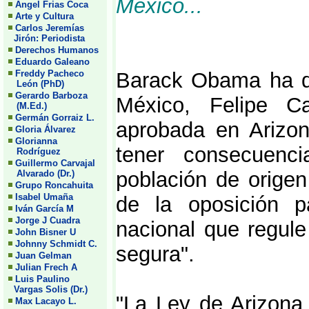
México...
Angel Frias Coca
Arte y Cultura
Carlos Jeremías
Jirón: Periodista
Derechos Humanos
Eduardo Galeano
Freddy Pacheco
Barack Obama ha de
León (PhD)
Gerardo Barboza
México, Felipe Ca
(M.Ed.)
Germán Gorraiz L.
aprobada en Arizon
Gloria Álvarez
Glorianna
tener consecuenci
Rodríguez
Guillermo Carvajal
población de origen
Alvarado (Dr.)
Grupo Roncahuita
Isabel Umaña
de la oposición p
Iván García M
Jorge J Cuadra
nacional que regule
John Bisner U
Johnny Schmidt C.
segura".
Juan Gelman
Julian Frech A
Luis Paulino
Vargas Solis (Dr.)
"La Ley de Arizona 
Max Lacayo L.