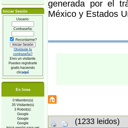
generada por el tr
México y Estados U
Iniciar Sesión
Usuario:
Contraseña:
Recordarme?
Olvidaste tu
contraseña?
Eres un visitante.
Puedes registrarte
gratis haciendo
clic
aquí
.
En linea
0 Miembro(s)
35 Visitante(s)
3 Robot(s):
Google
Google
(1233 leidos)
Google
Inicia sesión para ver