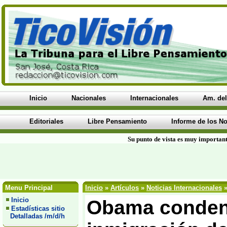
Inicio
Nacionales
Internacionales
Am. del
Editoriales
Libre Pensamiento
Informe de los No
Su punto de vista es muy important
Menu Principal
Inicio
»
Artículos
»
Noticias Internacionales
»
Inicio
Obama condena
Estadísticas sitio
Detalladas /m/d/h