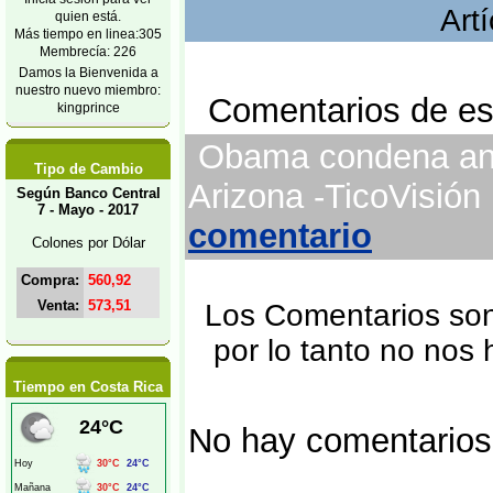
Art
quien está.
Más tiempo en linea:305
Membrecía: 226
Damos la Bienvenida a
nuestro nuevo miembro:
Comentarios de est
kingprince
Obama condena ante
Tipo de Cambio
Arizona -TicoVisión
Según Banco Central
7 - Mayo - 2017
comentario
Colones por Dólar
Compra:
560,92
Venta:
573,51
Los Comentarios son 
por lo tanto no nos
Tiempo en Costa Rica
No hay comentarios