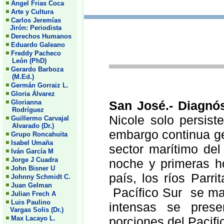
Angel Frias Coca
Arte y Cultura
Carlos Jeremías
Jirón: Periodista
Derechos Humanos
Eduardo Galeano
Freddy Pacheco
León (PhD)
Gerardo Barboza
(M.Ed.)
Germán Gorraiz L.
Gloria Álvarez
Glorianna
San José.-
Diagnós
Rodríguez
Nicole solo persist
Guillermo Carvajal
Alvarado (Dr.)
embargo continua ge
Grupo Roncahuita
Isabel Umaña
sector marítimo del 
Iván García M
Jorge J Cuadra
noche y primeras ho
John Bisner U
país, los ríos Parr
Johnny Schmidt C.
Juan Gelman
Pacífico Sur se man
Julian Frech A
Luis Paulino
intensas se prese
Vargas Solis (Dr.)
Max Lacayo L.
porciones del Pacifi