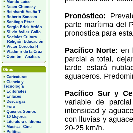
Mundo Laico
Noam Chomsky
Reinhardt Acuña T
Pronóstico:
Preval
Roberto Sancam
Santiago Pérez
parte marítima del Pa
Sergio Erick Ardón
pronostica para esta
Silvio Avilez Gallo
Sociales Cultura
Religión Educación
Víctor Corcoba H
Pacífico Norte:
en l
Vladimir de la Cruz
Opinión - Análisis
parcial a total, dej
tarde estará nubla
Otros
aguaceros. Predomin
Caricaturas
Ciencia y
Tecnología
Editoriales
Pacífico Sur y Cen
Enlaces
variable de parcial
Descargas
Foro
intensidad y aguace
Quienes Somos
10 Mejores
con lluvias y aguac
Literatura e Idioma
20-25 km/h.
Música - Cine
Política