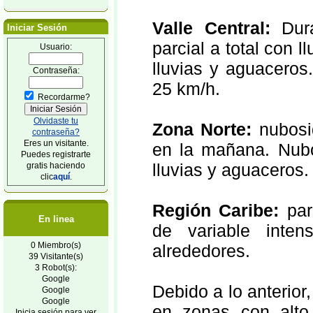
Valle Central:
Dura
Iniciar Sesión
parcial a total con l
Usuario:
lluvias y aguaceros
Contraseña:
25 km/h.
Recordarme?
Olvidaste tu
Zona Norte:
nubosid
contraseña?
Eres un visitante.
en la mañana. Nubos
Puedes registrarte
lluvias y aguaceros.
gratis haciendo
clic
aquí
.
Región Caribe:
par
En linea
de variable inte
0 Miembro(s)
alrededores.
39 Visitante(s)
3 Robot(s):
Google
Debido a lo anterior
Google
Google
en zonas con alto 
Inicia sesión para ver