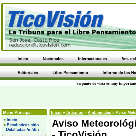
Inicio
Nacionales
Internacionales
Am. del
Editoriales
Libre Pensamiento
Informe de los No
Su punto de vista es muy important
Menu Principal
Inicio
»
Artículos
»
Ambientales
» Aviso Mete
Inicio
Aviso Meteorológ
Estadísticas sitio
Detalladas /m/d/h
- TicoVisión