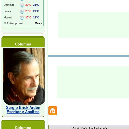
Columna
Sergio Erick Ardón
Escritor y Analista
Columna