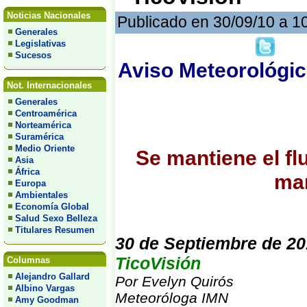
Noticias Nacionales
Publicado en 30/09/10 a 1
Generales
Legislativas
Sucesos
Aviso Meteorológic
Not. Internacionales
Generales
Centroamérica
Norteamérica
Suramérica
Medio Oriente
Se mantiene el f
Asia
África
mar
Europa
Ambientales
Economía Global
Salud Sexo Belleza
Titulares Resumen
30 de Septiembre de 2
TicoVisión
Columnas
Alejandro Gallard
Por Evelyn Quirós
Albino Vargas
Meteoróloga IMN
Amy Goodman