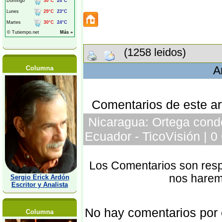
(1258 leidos)
Columna
A
Comentarios de este art
Nicaragua: Ortega conde
Ecuador - TicoVisión | 
Los Comentarios son respo
nos harem
Sergio Erick Ardón
Escritor y Analista
No hay comentarios por
Columna