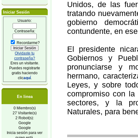
Unidos, de las fue
tratando nuevamente
Iniciar Sesión
gobierno democrát
Usuario:
contundente, en ese
Contraseña:
Recordarme?
El presidente nica
Olvidaste tu
Gobiernos y Puebl
contraseña?
Eres un visitante.
pronunciarse y mo
Puedes registrarte
gratis haciendo
hermano, caracteriz
clic
aquí
.
Leyes, y sobre tod
compromiso con la r
En linea
sectores, y la p
0 Miembro(s)
Naturales, para bene
27 Visitante(s)
2 Robot(s):
Google
Google
Inicia sesión para ver
quien está.