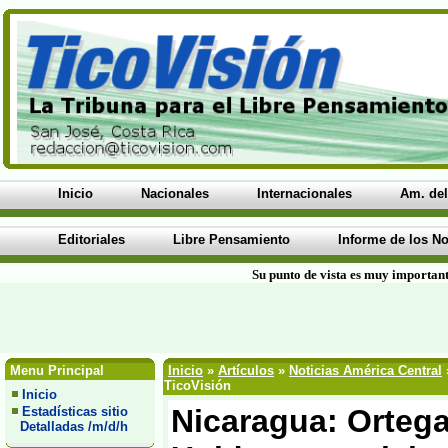
Inicio
Nacionales
Internacionales
Am. del
Editoriales
Libre Pensamiento
Informe de los No
Su punto de vista es muy important
Menu Principal
Inicio
»
Artículos
»
Noticias América Central
TicoVisión
Inicio
Nicaragua: Orteg
Estadísticas sitio
Detalladas /m/d/h