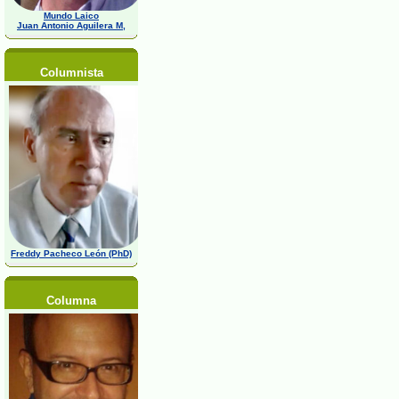
Mundo Laico
Juan Antonio Aguilera M,
Columnista
Freddy Pacheco León (PhD)
Columna