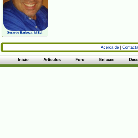
Gerardo Barboza, M.Ed.
Acerca de
|
Contacta
Inicio
Artículos
Foro
Enlaces
Desc