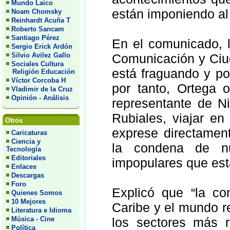
Mundo Laico
están imponiendo al
Noam Chomsky
Reinhardt Acuña T
Roberto Sancam
Santiago Pérez
En el comunicado, l
Sergio Erick Ardón
Silvio Avilez Gallo
Comunicación y Ciud
Sociales Cultura
está fraguando y po
Religión Educación
Víctor Corcoba H
por tanto, Ortega o
Vladimir de la Cruz
Opinión - Análisis
representante de N
Rubiales, viajar e
Otros
exprese directament
Caricaturas
Ciencia y
la condena de nue
Tecnología
Editoriales
impopulares que est
Enlaces
Descargas
Foro
Explicó que “la con
Quienes Somos
10 Mejores
Caribe y el mundo r
Literatura e Idioma
Música - Cine
los sectores más r
Política