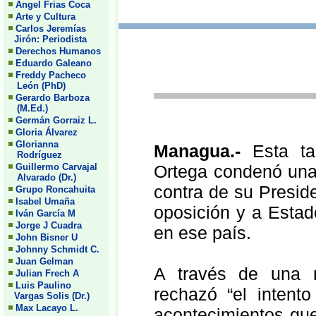
Angel Frias Coca
Arte y Cultura
Carlos Jeremías
Jirón: Periodista
Derechos Humanos
Eduardo Galeano
Freddy Pacheco
León (PhD)
Gerardo Barboza
(M.Ed.)
Germán Gorraiz L.
Gloria Álvarez
Glorianna
Managua.-
Esta ta
Rodríguez
Guillermo Carvajal
Ortega condenó una 
Alvarado (Dr.)
contra de su Presid
Grupo Roncahuita
Isabel Umaña
oposición y a Estad
Iván García M
Jorge J Cuadra
en ese país.
John Bisner U
Johnny Schmidt C.
Juan Gelman
A través de una n
Julian Frech A
Luis Paulino
rechazó “el intent
Vargas Solis (Dr.)
Max Lacayo L.
acontecimientos que