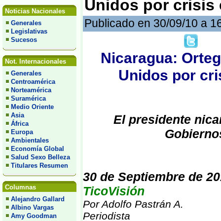
Unidos por crisis
Noticias Nacionales
Publicado en 30/09/10 a 1
Generales
Legislativas
Sucesos
Nicaragua: Orte
Not. Internacionales
Unidos por cri
Generales
Centroamérica
Norteamérica
Suramérica
Medio Oriente
Asia
El presidente nic
África
Gobierno
Europa
Ambientales
Economía Global
Salud Sexo Belleza
Titulares Resumen
30 de Septiembre de 2
Columnas
TicoVisión
Alejandro Gallard
Por Adolfo Pastrán A.
Albino Vargas
Periodista
Amy Goodman