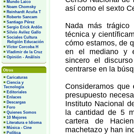
Mundo Laico
así como el sexto C
Noam Chomsky
Reinhardt Acuña T
Roberto Sancam
Santiago Pérez
Nada más trágico 
Sergio Erick Ardón
Silvio Avilez Gallo
técnica y científic
Sociales Cultura
cómo estamos, de q
Religión Educación
Víctor Corcoba H
en el mediano y e
Vladimir de la Cruz
Opinión - Análisis
sincero el discurso
centrarse en la bús
Otros
Caricaturas
Ciencia y
Consideramos que es
Tecnología
Editoriales
presupuesto necesar
Enlaces
Instituto Nacional 
Descargas
Foro
la cantidad de 5 m
Quienes Somos
10 Mejores
cartera de Hacien
Literatura e Idioma
Música - Cine
machetazo y han ind
Política