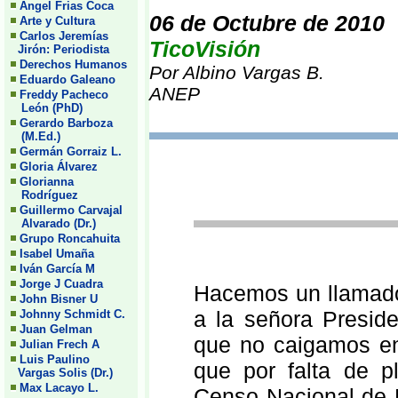
Angel Frias Coca
06 de Octubre de 2010
Arte y Cultura
Carlos Jeremías
TicoVisión
Jirón: Periodista
Derechos Humanos
Por Albino Vargas B.
Eduardo Galeano
ANEP
Freddy Pacheco
León (PhD)
Gerardo Barboza
(M.Ed.)
Germán Gorraiz L.
Gloria Álvarez
Glorianna
Rodríguez
Guillermo Carvajal
Alvarado (Dr.)
Grupo Roncahuita
Isabel Umaña
Iván García M
Jorge J Cuadra
Hacemos un llamado
John Bisner U
a la señora Preside
Johnny Schmidt C.
Juan Gelman
que no caigamos en 
Julian Frech A
Luis Paulino
que por falta de pl
Vargas Solis (Dr.)
Max Lacayo L.
Censo Nacional de P