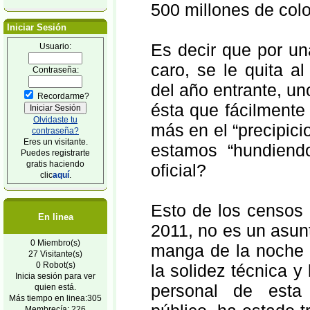
500 millones de col
Iniciar Sesión
Es decir que por un
Usuario:
caro, se le quita a
Contraseña:
del año entrante, un
Recordarme?
ésta que fácilmente
Olvidaste tu
más en el “precipici
contraseña?
Eres un visitante.
estamos “hundiendo
Puedes registrarte
gratis haciendo
oficial?
clic
aquí
.
Esto de los censos 
En linea
2011, no es un asun
0 Miembro(s)
manga de la noche a
27 Visitante(s)
0 Robot(s)
la solidez técnica y
Inicia sesión para ver
personal de esta i
quien está.
Más tiempo en linea:305
Membrecía: 226