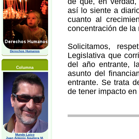
de qué, en verdad
así lo siente a diar
cuanto al crecimie
concentración de la 
Solicitamos, resp
Derechos Humanos
Legislativa que corr
del año entrante, l
Columna
asunto del financia
entrante. Se trata 
de tener impacto en 
Mundo Laico
Juan Antonio Aguilera M,