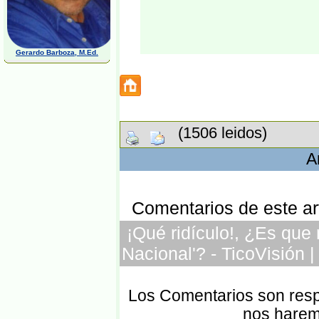
Gerardo Barboza, M.Ed.
(1506 leidos)
A
Comentarios de este art
¡Qué ridículo!, ¿Es que 
Nacional'? - TicoVisión 
Los Comentarios son respo
nos harem