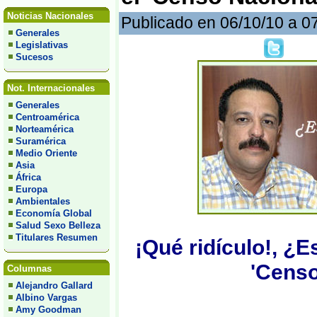
Noticias Nacionales
Publicado en 06/10/10 a 0
Generales
Legislativas
Sucesos
Not. Internacionales
Generales
Centroamérica
Norteamérica
Suramérica
Medio Oriente
Asia
África
Europa
Ambientales
Economía Global
Salud Sexo Belleza
Titulares Resumen
¡Qué ridículo!, ¿E
'Censo
Columnas
Alejandro Gallard
Albino Vargas
Amy Goodman