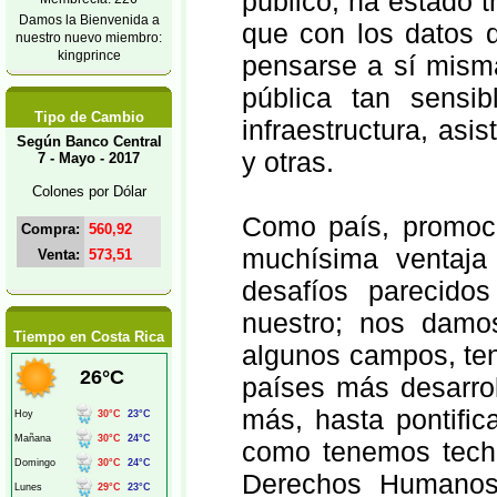
público, ha estado 
Damos la Bienvenida a
que con los datos 
nuestro nuevo miembro:
kingprince
pensarse a sí misma
pública tan sensib
Tipo de Cambio
infraestructura, asi
Según Banco Central
y otras.
7 - Mayo - 2017
Colones por Dólar
Como país, promoc
Compra:
560,92
muchísima ventaja
Venta:
573,51
desafíos parecido
nuestro; nos damos
Tiempo en Costa Rica
algunos campos, ten
países más desarrol
más, hasta pontific
como tenemos techo
Derechos Humanos 