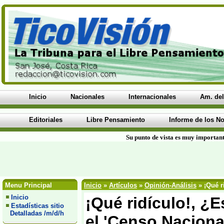
Inicio
Nacionales
Internacionales
Am. del
Editoriales
Libre Pensamiento
Informe de los No
Su punto de vista es muy important
Menu Principal
Inicio
»
Artículos
»
Opinión-Análisis
» ¡Qué r
Inicio
¡Qué ridículo!, ¿
Estadísticas sitio
Detalladas /m/d/h
el 'Censo Nacional