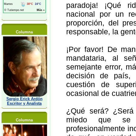
paradoja! ¡Qué ri
nacional por un rec
proporción, del pr
responsable, la gent
Columna
¡Por favor! De man
mandataria, al señ
semejante error, má
decisión de país, 
cuestión de superi
ocasional de cuatri
Sergio Erick Ardón
Escritor y Analista
¿Qué será? ¿Será 
miedo que se d
Columna
profesionalmente inc