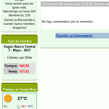
Inicia sesión para ver
Pronóstico del tiempo para el 18 de Octubre de
quien está.
Más tiempo en linea:305
Membrecía: 226
Damos la Bienvenida a
No hay comentarios por el momento.
nuestro nuevo miembro:
kingprince
Escribir un Comentario:
Tipo de Cambio
Según Banco Central
7 - Mayo - 2017
Colones por Dólar
Compra:
560,92
Venta:
573,51
Tiempo en Costa Rica