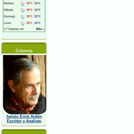
Columna
Sergio Erick Ardón
Escritor y Analista