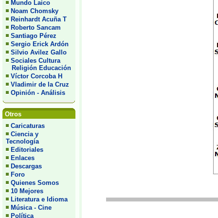
Mundo Laico
Noam Chomsky
Reinhardt Acuña T
Roberto Sancam
Santiago Pérez
Sergio Erick Ardón
Silvio Avilez Gallo
Sociales Cultura
Religión Educación
Víctor Corcoba H
Vladimir de la Cruz
Opinión - Análisis
Otros
Caricaturas
Ciencia y
Tecnología
Editoriales
Enlaces
Descargas
Foro
Quienes Somos
10 Mejores
Literatura e Idioma
Música - Cine
Política