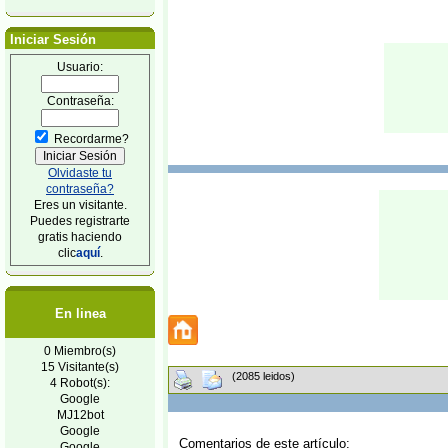
Iniciar Sesión
Usuario:
Contraseña:
Recordarme?
Olvidaste tu
contraseña?
Eres un visitante.
Puedes registrarte
gratis haciendo
clic
aquí
.
En linea
0 Miembro(s)
15 Visitante(s)
(2085 leidos)
4 Robot(s):
Google
MJ12bot
Google
Comentarios de este artículo:
Google