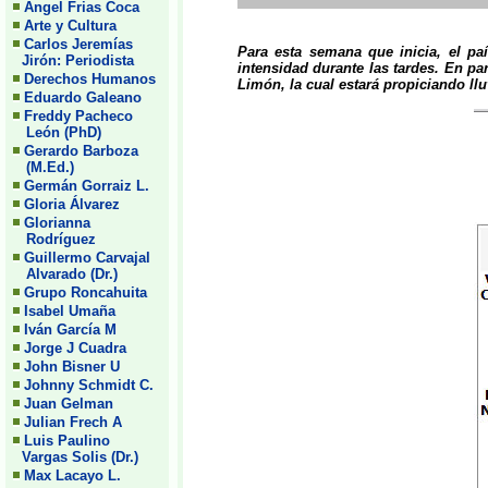
Angel Frias Coca
Arte y Cultura
Carlos Jeremías
Para esta semana que inicia, el pa
Jirón: Periodista
intensidad durante las tardes. En par
Derechos Humanos
Limón, la cual estará propiciando llu
Eduardo Galeano
Freddy Pacheco
León (PhD)
Gerardo Barboza
(M.Ed.)
Germán Gorraiz L.
Gloria Álvarez
Glorianna
Rodríguez
Guillermo Carvajal
Alvarado (Dr.)
Grupo Roncahuita
Isabel Umaña
Iván García M
Jorge J Cuadra
John Bisner U
Johnny Schmidt C.
Juan Gelman
Julian Frech A
Luis Paulino
Vargas Solis (Dr.)
Max Lacayo L.