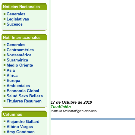
Noticias Nacionales
Generales
Legislativas
Sucesos
Not. Internacionales
Generales
Centroamérica
Norteamérica
Suramérica
Medio Oriente
Asia
África
Europa
Ambientales
Economía Global
Salud Sexo Belleza
Titulares Resumen
17 de Octubre de 2010
TicoVisión
Instituto Meteorológico Nacional
Columnas
Alejandro Gallard
Albino Vargas
Amy Goodman