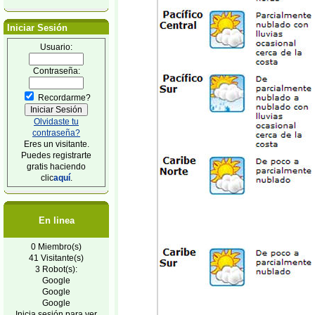
Iniciar Sesión
Usuario:
Contraseña:
Recordarme?
Olvidaste tu
contraseña?
Eres un visitante.
Puedes registrarte
gratis haciendo
clic
aquí
.
En linea
0 Miembro(s)
41 Visitante(s)
3 Robot(s):
Google
Google
Google
Inicia sesión para ver