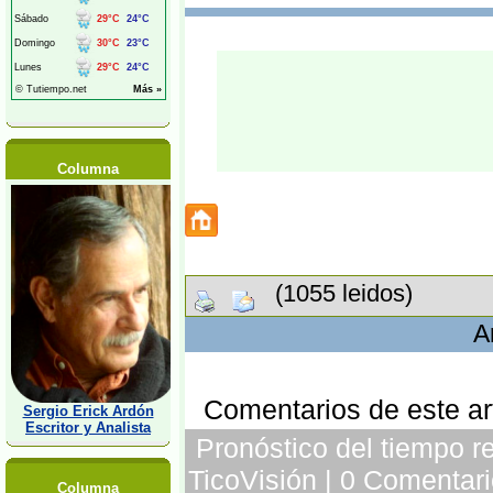
Columna
(1055 leidos)
A
Comentarios de este art
Sergio Erick Ardón
Escritor y Analista
Pronóstico del tiempo re
TicoVisión | 0 Comentari
Columna