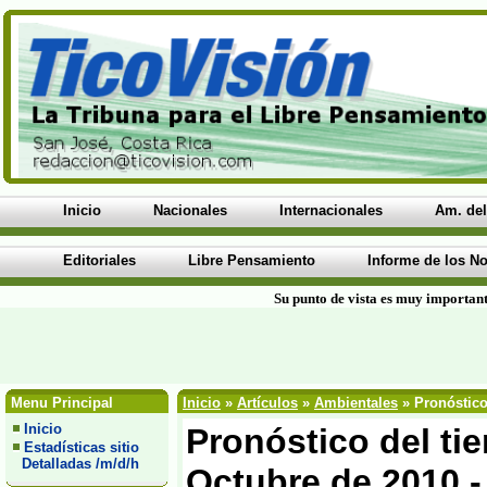
Inicio
Nacionales
Internacionales
Am. del
Editoriales
Libre Pensamiento
Informe de los No
Su punto de vista es muy important
Menu Principal
Inicio
»
Artículos
»
Ambientales
» Pronóstico
Inicio
Pronóstico del ti
Estadísticas sitio
Detalladas /m/d/h
Octubre de 2010 -