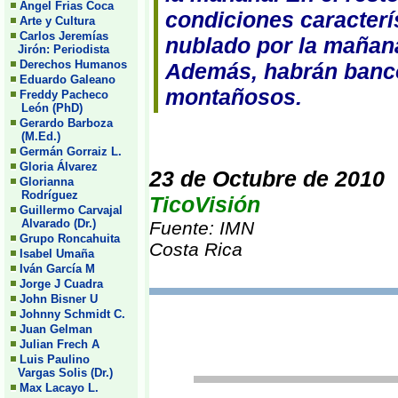
Angel Frias Coca
condiciones caracterí
Arte y Cultura
Carlos Jeremías
nublado por la mañana
Jirón: Periodista
Derechos Humanos
Además, habrán banco
Eduardo Galeano
montañosos.
Freddy Pacheco
León (PhD)
Gerardo Barboza
(M.Ed.)
Germán Gorraiz L.
Gloria Álvarez
23 de Octubre de 2010
Glorianna
Rodríguez
TicoVisión
Guillermo Carvajal
Alvarado (Dr.)
Fuente: IMN
Grupo Roncahuita
Costa Rica
Isabel Umaña
Iván García M
Jorge J Cuadra
John Bisner U
Johnny Schmidt C.
Juan Gelman
Julian Frech A
Luis Paulino
Vargas Solis (Dr.)
Max Lacayo L.