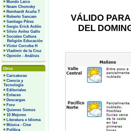
Mundo Laico
Noam Chomsky
Reinhardt Acuña T
VÁLIDO PARA
Roberto Sancam
Santiago Pérez
DEL DOMING
Sergio Erick Ardón
Silvio Avilez Gallo
Sociales Cultura
Religión Educación
Víctor Corcoba H
Vladimir de la Cruz
Opinión - Análisis
Otros
Caricaturas
Ciencia y
Tecnología
Editoriales
Enlaces
Descargas
Foro
Quienes Somos
10 Mejores
Literatura e Idioma
Música - Cine
Política