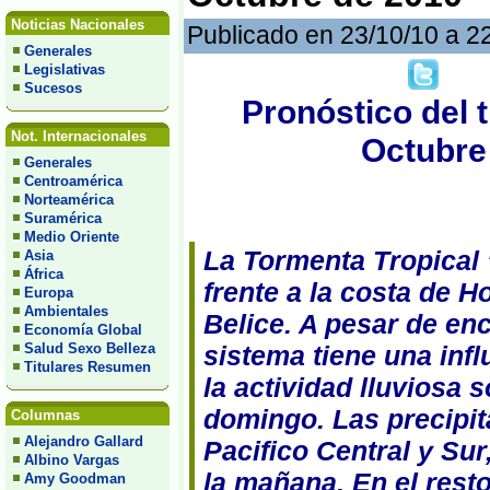
Noticias Nacionales
Publicado en 23/10/10 a 2
Generales
Legislativas
Sucesos
Pronóstico del 
Not. Internacionales
Octubre 
Generales
Centroamérica
Norteamérica
Suramérica
Medio Oriente
La Tormenta Tropical
Asia
África
frente a la costa de 
Europa
Ambientales
Belice. A pesar de en
Economía Global
Salud Sexo Belleza
sistema tiene una inf
Titulares Resumen
la actividad lluviosa s
domingo. Las precipit
Columnas
Alejandro Gallard
Pacifico Central y Su
Albino Vargas
la mañana. En el resto 
Amy Goodman