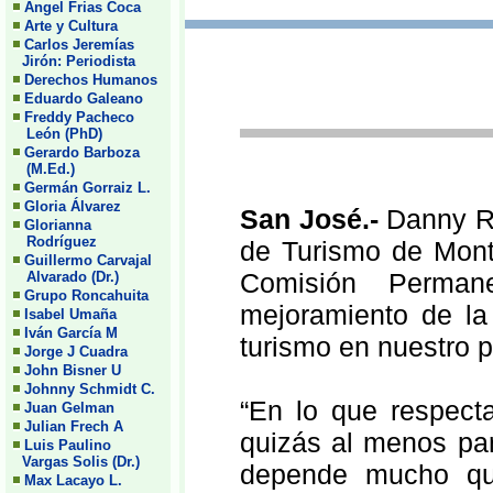
Angel Frias Coca
Arte y Cultura
Carlos Jeremías
Jirón: Periodista
Derechos Humanos
Eduardo Galeano
Freddy Pacheco
León (PhD)
Gerardo Barboza
(M.Ed.)
Germán Gorraiz L.
Gloria Álvarez
San José.-
Danny R
Glorianna
Rodríguez
de Turismo de Mont
Guillermo Carvajal
Comisión Perman
Alvarado (Dr.)
Grupo Roncahuita
mejoramiento de la 
Isabel Umaña
Iván García M
turismo en nuestro p
Jorge J Cuadra
John Bisner U
Johnny Schmidt C.
“En lo que respecta
Juan Gelman
Julian Frech A
quizás al menos pa
Luis Paulino
Vargas Solis (Dr.)
depende mucho que
Max Lacayo L.