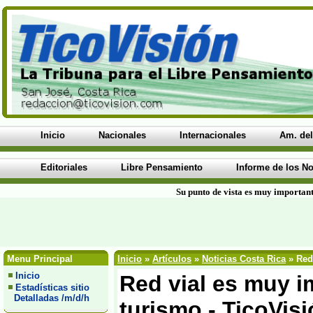
Inicio
Nacionales
Internacionales
Am. del
Editoriales
Libre Pensamiento
Informe de los No
Su punto de vista es muy important
Menu Principal
Inicio
»
Artículos
»
Noticias Costa Rica
» Red 
Inicio
Red vial es muy i
Estadísticas sitio
Detalladas /m/d/h
turismo - TicoVis