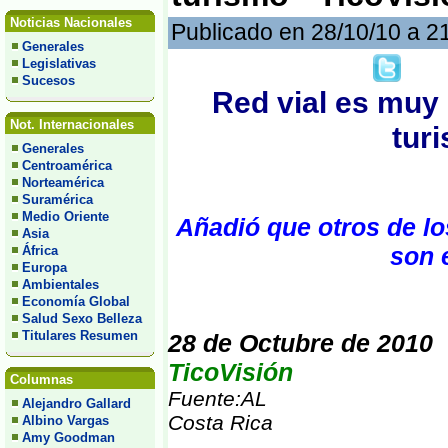
Noticias Nacionales
Publicado en 28/10/10 a 2
Generales
Legislativas
Sucesos
Red vial es muy 
Not. Internacionales
tur
Generales
Centroamérica
Norteamérica
Suramérica
Medio Oriente
Añadió que otros de lo
Asia
son 
África
Europa
Ambientales
Economía Global
Salud Sexo Belleza
Titulares Resumen
28 de Octubre de 2010
TicoVisión
Columnas
Fuente:AL
Alejandro Gallard
Costa Rica
Albino Vargas
Amy Goodman