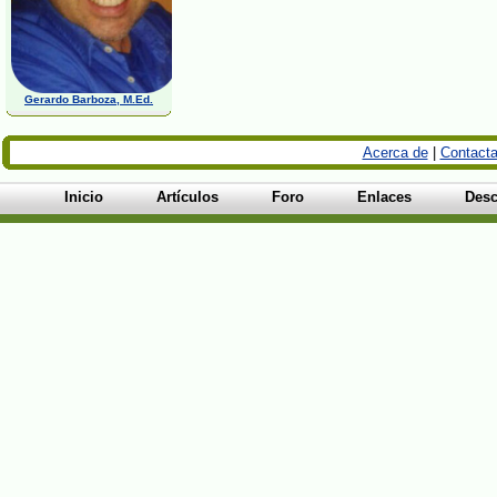
Gerardo Barboza, M.Ed.
Acerca de
|
Contacta
Inicio
Artículos
Foro
Enlaces
Desc