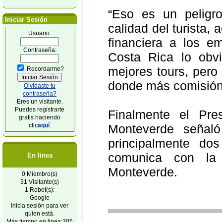
“Eso es un peligro
Iniciar Sesión
calidad del turista
Usuario:
financiera a los e
Contraseña:
Costa Rica lo obvi
mejores tours, pero
Recordarme?
donde más comisión 
Olvidaste tu
contraseña?
Eres un visitante.
Puedes registrarte
Finalmente el Pr
gratis haciendo
clic
aquí
.
Monteverde señaló
principalmente do
comunica con la
En linea
Monteverde.
0 Miembro(s)
31 Visitante(s)
1 Robot(s):
Google
Inicia sesión para ver
quien está.
Más tiempo en linea:305