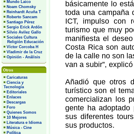
Mundo Laico
básicamente lo est
Noam Chomsky
toda una campaña qu
Reinhardt Acuña T
Roberto Sancam
ICT, impulso con r
Santiago Pérez
Sergio Erick Ardón
turismo que muy po
Silvio Avilez Gallo
manifiesta el deseo
Sociales Cultura
Religión Educación
Costa Rica son auto
Víctor Corcoba H
Vladimir de la Cruz
de la calle no son 
Opinión - Análisis
van a subir”, explic
Otros
Caricaturas
Añadió que otros d
Ciencia y
Tecnología
turístico son el te
Editoriales
Enlaces
comercializan los p
Descargas
gente ha adoptado p
Foro
Quienes Somos
sus diferentes tour
10 Mejores
Literatura e Idioma
sus productos.
Música - Cine
Política