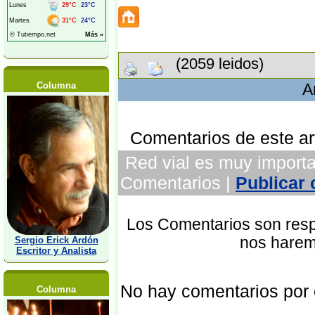
(2059 leidos)
Columna
A
Comentarios de este art
Red vial es muy importan
Comentarios |
Publicar
Los Comentarios son respo
nos harem
Sergio Erick Ardón
Escritor y Analista
No hay comentarios por
Columna