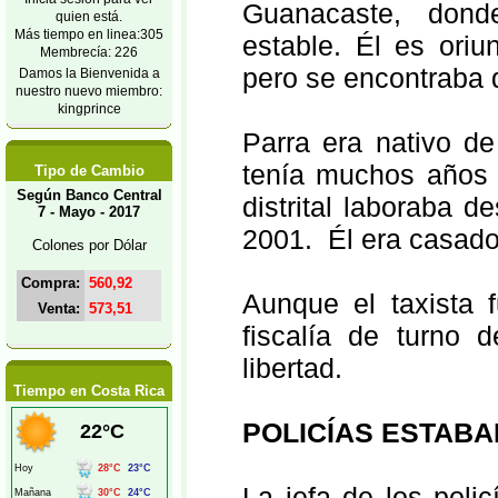
Guanacaste, dond
quien está.
Más tiempo en linea:305
estable. Él es ori
Membrecía: 226
pero se encontraba
Damos la Bienvenida a
nuestro nuevo miembro:
kingprince
Parra era nativo d
tenía muchos años 
Tipo de Cambio
Según Banco Central
distrital laboraba 
7 - Mayo - 2017
2001. Él era casado 
Colones por Dólar
Compra:
560,92
Aunque el taxista 
Venta:
573,51
fiscalía de turno 
libertad.
Tiempo en Costa Rica
POLICÍAS ESTABA
La jefa de los poli