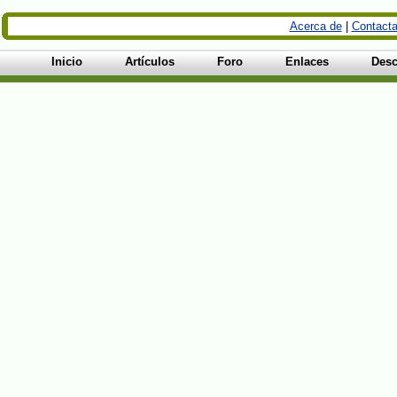
Acerca de
|
Contacta
Inicio
Artículos
Foro
Enlaces
Desc