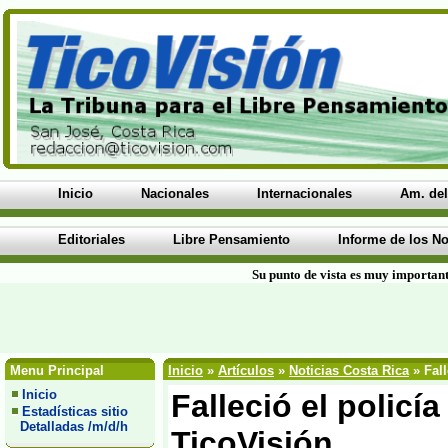
Inicio
Nacionales
Internacionales
Am. del
Editoriales
Libre Pensamiento
Informe de los No
Su punto de vista es muy important
Menu Principal
Inicio
»
Artículos
»
Noticias Costa Rica
» Fall
Inicio
Falleció el policí
Estadísticas sitio
Detalladas /m/d/h
TicoVisión