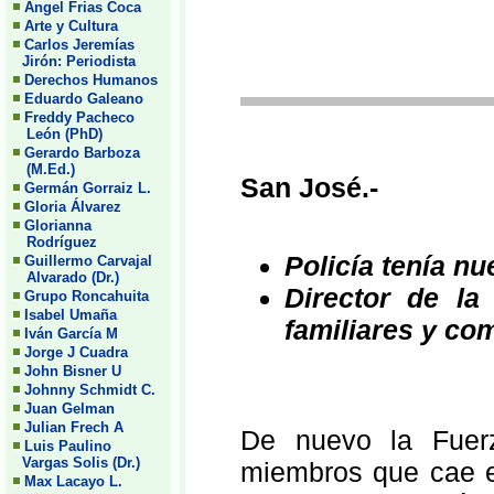
Angel Frias Coca
Arte y Cultura
Carlos Jeremías
Jirón: Periodista
Derechos Humanos
Eduardo Galeano
Freddy Pacheco
León (PhD)
Gerardo Barboza
(M.Ed.)
San José.-
Germán Gorraiz L.
Gloria Álvarez
Glorianna
Rodríguez
Policía tenía nu
Guillermo Carvajal
Alvarado (Dr.)
Director de la
Grupo Roncahuita
Isabel Umaña
familiares y co
Iván García M
Jorge J Cuadra
John Bisner U
Johnny Schmidt C.
Juan Gelman
Julian Frech A
De nuevo la Fuerz
Luis Paulino
Vargas Solis (Dr.)
miembros que cae e
Max Lacayo L.