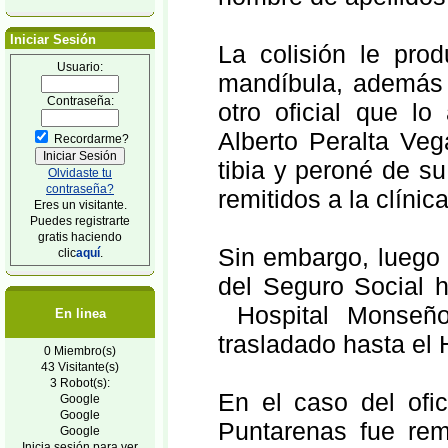
Iniciar Sesión
La colisión le prod
Usuario:
mandíbula, además 
Contraseña:
otro oficial que l
Alberto Peralta Veg
Recordarme?
tibia y peroné de s
Olvidaste tu
contraseña?
remitidos a la clíni
Eres un visitante.
Puedes registrarte
gratis haciendo
Sin embargo, luego 
clic
aquí
.
del Seguro Social h
Hospital Monseño
En linea
trasladado hasta el
0 Miembro(s)
43 Visitante(s)
3 Robot(s):
En el caso del ofic
Google
Google
Puntarenas fue rem
Google
Inicia sesión para ver