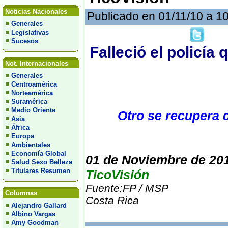
Noticias Nacionales
Publicado en 01/11/10 a 1
Generales
Legislativas
Sucesos
Falleció el policía
Not. Internacionales
Generales
Centroamérica
Norteamérica
Suramérica
Medio Oriente
Otro se recupera 
Asia
África
Europa
Ambientales
Economía Global
01 de Noviembre de 20
Salud Sexo Belleza
Titulares Resumen
TicoVisión
Fuente:FP / MSP
Columnas
Costa Rica
Alejandro Gallard
Albino Vargas
Amy Goodman