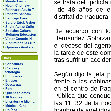
se trata del policí
Mundo Laico
Noam Chomsky
de 48 años de eda
Reinhardt Acuña T
Roberto Sancam
distrital de Paquera
Santiago Pérez
Sergio Erick Ardón
Silvio Avilez Gallo
De acuerdo con lo
Sociales Cultura
Religión Educación
Hernández Solórzan
Víctor Corcoba H
Vladimir de la Cruz
el deceso del agent
Opinión - Análisis
la tarde de este do
tras sufrir un accide
Otros
Caricaturas
Ciencia y
Tecnología
Según dijo la jefa 
Editoriales
frente a las cabin
Enlaces
Descargas
en el centro de Paq
Foro
Quienes Somos
Pública que conducí
10 Mejores
las 11: 32 de la no
Literatura e Idioma
Música - Cine
hombre de apellido
Política