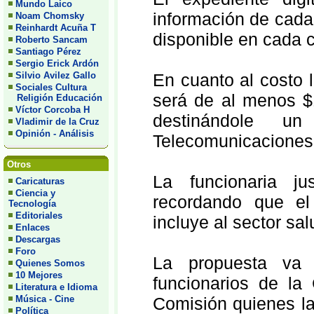
Mundo Laico
información de cada
Noam Chomsky
Reinhardt Acuña T
disponible en cada c
Roberto Sancam
Santiago Pérez
Sergio Erick Ardón
Silvio Avilez Gallo
En cuanto al costo 
Sociales Cultura
será de al menos $
Religión Educación
Víctor Corcoba H
destinándole 
Vladimir de la Cruz
Opinión - Análisis
Telecomunicacione
Otros
La funcionaria ju
Caricaturas
Ciencia y
recordando que el
Tecnología
Editoriales
incluye al sector sa
Enlaces
Descargas
Foro
La propuesta va i
Quienes Somos
10 Mejores
funcionarios de la
Literatura e Idioma
Música - Cine
Comisión quienes la
Política