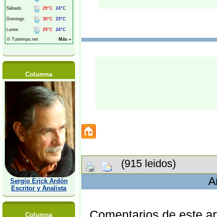
Columna
(915 leidos)
A
Sergio Erick Ardón
Escritor y Analista
Comentarios de este art
Columna