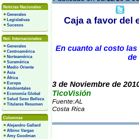
Noticias Nacionales
Generales
Caja a favor del 
Legislativas
Sucesos
Not. Internacionales
Generales
En cuanto al costo las
Centroamérica
de
Norteamérica
Suramérica
Medio Oriente
Asia
África
3 de Noviembre de 201
Europa
Ambientales
TicoVisión
Economía Global
Salud Sexo Belleza
Fuente:AL
Titulares Resumen
Costa Rica
Columnas
Alejandro Gallard
Albino Vargas
Amy Goodman