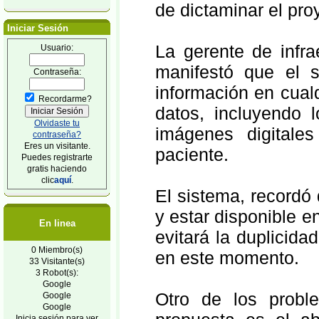
de dictaminar el pro
Iniciar Sesión
La gerente de infra
Usuario:
manifestó que el s
Contraseña:
información en cual
Recordarme?
datos, incluyendo 
Olvidaste tu
imágenes digitale
contraseña?
Eres un visitante.
paciente.
Puedes registrarte
gratis haciendo
clic
aquí
.
El sistema, recordó 
y estar disponible e
En linea
evitará la duplicid
0 Miembro(s)
en este momento.
33 Visitante(s)
3 Robot(s):
Google
Otro de los probl
Google
Google
Inicia sesión para ver