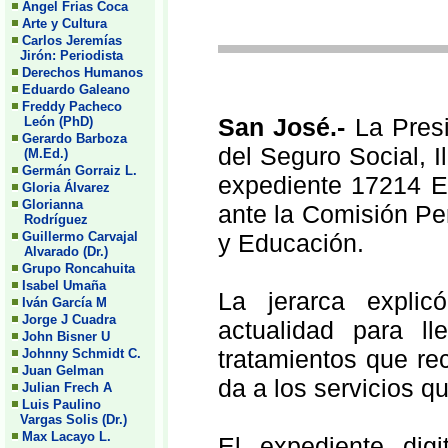
Angel Frias Coca
Arte y Cultura
Carlos Jeremías
Jirón: Periodista
Derechos Humanos
Eduardo Galeano
Freddy Pacheco
San José.-
La Pres
León (PhD)
Gerardo Barboza
del Seguro Social, 
(M.Ed.)
Germán Gorraiz L.
expediente 17214 Ex
Gloria Álvarez
Glorianna
ante la Comisión Pe
Rodríguez
Guillermo Carvajal
y Educación.
Alvarado (Dr.)
Grupo Roncahuita
Isabel Umaña
La jerarca explic
Iván García M
Jorge J Cuadra
actualidad para l
John Bisner U
tratamientos que re
Johnny Schmidt C.
Juan Gelman
da a los servicios qu
Julian Frech A
Luis Paulino
Vargas Solis (Dr.)
Max Lacayo L.
El expediente digi