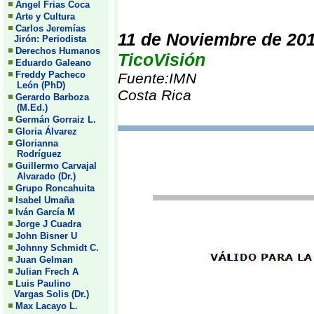
Angel Frias Coca
Arte y Cultura
Carlos Jeremías
11 de Noviembre de 20
Jirón: Periodista
Derechos Humanos
TicoVisión
Eduardo Galeano
Freddy Pacheco
Fuente:IMN
León (PhD)
Costa Rica
Gerardo Barboza
(M.Ed.)
Germán Gorraiz L.
Gloria Álvarez
Glorianna
Rodríguez
Guillermo Carvajal
Alvarado (Dr.)
Grupo Roncahuita
Isabel Umaña
Iván García M
Jorge J Cuadra
John Bisner U
Johnny Schmidt C.
Juan Gelman
Julian Frech A
Luis Paulino
Vargas Solis (Dr.)
Max Lacayo L.