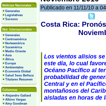
Noticias Nacionales
Publicado en 11/11/10 a 0
Generales
Legislativas
Sucesos
Costa Rica: Pronóst
Not. Internacionales
Noviemb
Generales
Centroamérica
Norteamérica
Suramérica
Medio Oriente
Los vientos alisios se
Asia
África
este día, lo cual fav
Europa
Ambientales
Océano Pacífico al ter
Economía Global
Salud Sexo Belleza
probabilidad de gener
Titulares Resumen
Central y en el Pacífi
montañosos del Caribe
Columnas
Alejandro Gallard
aisladas en horas de l
Albino Vargas
Amy Goodman