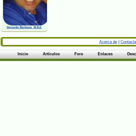
Gerardo Barboza, M.Ed.
Acerca de
|
Contacta
Inicio
Artículos
Foro
Enlaces
Desc