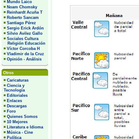
Mundo Laico
Noam Chomsky
Reinhardt Acuña T
Roberto Sancam
Santiago Pérez
Sergio Erick Ardón
Silvio Avilez Gallo
Sociales Cultura
Religión Educación
Víctor Corcoba H
Vladimir de la Cruz
Opinión - Análisis
Otros
Caricaturas
Ciencia y
Tecnología
Editoriales
Enlaces
Descargas
Foro
Quienes Somos
10 Mejores
Literatura e Idioma
Música - Cine
Política