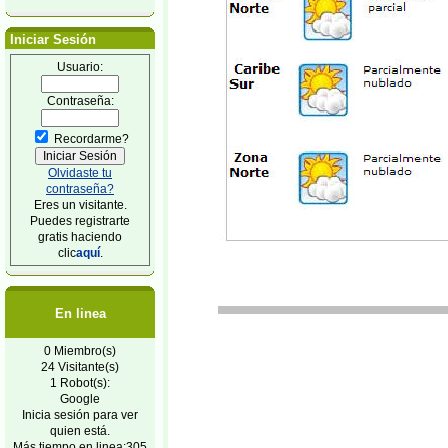
Iniciar Sesión
Usuario:
Contraseña:
Recordarme?
Olvidaste tu
contraseña?
Eres un visitante.
Puedes registrarte
gratis haciendo
clic
aquí
.
En linea
0 Miembro(s)
24 Visitante(s)
1 Robot(s):
Google
Inicia sesión para ver
quien está.
Más tiempo en linea:305