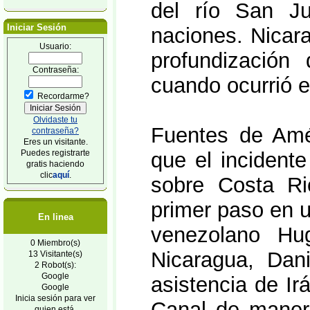
del río San Ju
Iniciar Sesión
naciones. Nicar
Usuario:
profundización
Contraseña:
cuando ocurrió e
Recordarme?
Olvidaste tu
Fuentes de Amé
contraseña?
Eres un visitante.
Puedes registrarte
que el incidente 
gratis haciendo
clic
aquí
.
sobre Costa Ric
primer paso en u
En linea
venezolano Hu
0 Miembro(s)
Nicaragua, Dani
13 Visitante(s)
2 Robot(s):
Google
asistencia de Irá
Google
Inicia sesión para ver
Canal de manera
quien está.