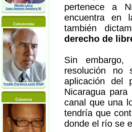
pertenece a N
Mundo Laico
Juan Antonio Aguilera M,
encuentra en la
Columnista
también dict
derecho de libr
Sin embargo, 
resolución no s
aplicación del
Freddy Pacheco León (PhD)
Nicaragua para 
Columna
canal que una l
tendría que contr
donde el río se 