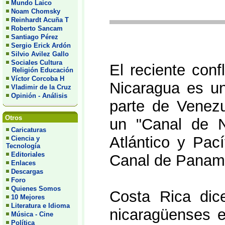
Mundo Laico
Noam Chomsky
Reinhardt Acuña T
Roberto Sancam
Santiago Pérez
Sergio Erick Ardón
Silvio Avilez Gallo
Sociales Cultura
El reciente conf
Religión Educación
Víctor Corcoba H
Nicaragua es un
Vladimir de la Cruz
Opinión - Análisis
parte de Venezu
Otros
un "Canal de N
Caricaturas
Atlántico y Pací
Ciencia y
Tecnología
Editoriales
Canal de Panam
Enlaces
Descargas
Foro
Quienes Somos
Costa Rica dic
10 Mejores
Literatura e Idioma
nicaragüenses en
Música - Cine
Política