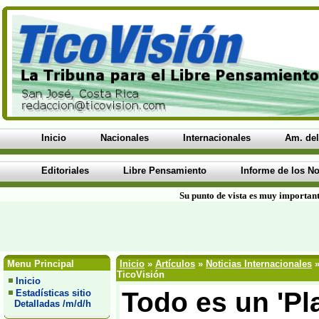
Inicio
Nacionales
Internacionales
Am. del
Editoriales
Libre Pensamiento
Informe de los No
Su punto de vista es muy important
Menu Principal
Inicio
»
Artículos
»
Noticias Internacionales
»
TicoVisión
Inicio
Todo es un 'Pl
Estadísticas sitio
Detalladas /m/d/h