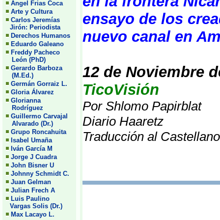
en la frontera Nic
Angel Frias Coca
Arte y Cultura
ensayo de los crea
Carlos Jeremías
Jirón: Periodista
nuevo canal en Amé
Derechos Humanos
Eduardo Galeano
Freddy Pacheco
León (PhD)
12 de Noviembre d
Gerardo Barboza
(M.Ed.)
Germán Gorraiz L.
TicoVisión
Gloria Álvarez
Glorianna
Por Shlomo Papirblat
Rodríguez
Guillermo Carvajal
Diario Haaretz
Alvarado (Dr.)
Grupo Roncahuita
Traducción al Castellano
Isabel Umaña
Iván García M
Jorge J Cuadra
John Bisner U
Johnny Schmidt C.
Juan Gelman
Julian Frech A
Luis Paulino
Vargas Solis (Dr.)
Max Lacayo L.