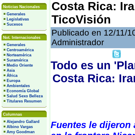
Costa Rica: Ir
Noticias Nacionales
Generales
TicoVisión
Legislativas
Sucesos
Publicado en 12/11/1
Not. Internacionales
Administrador
Generales
Centroamérica
Norteamérica
Suramérica
Todo es un 'Pl
Medio Oriente
Asia
Costa Rica: Ir
África
Europa
Ambientales
Economía Global
Salud Sexo Belleza
Titulares Resumen
Columnas
Alejandro Gallard
Fuentes le dijeron 
Albino Vargas
Amy Goodman