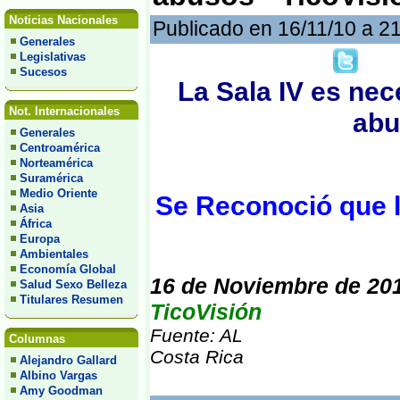
Noticias Nacionales
Publicado en 16/11/10 a 2
Generales
Legislativas
Sucesos
La Sala IV es nec
Not. Internacionales
abu
Generales
Centroamérica
Norteamérica
Suramérica
Medio Oriente
Se Reconoció que l
Asia
África
Europa
Ambientales
Economía Global
16 de Noviembre de 20
Salud Sexo Belleza
Titulares Resumen
TicoVisión
Fuente: AL
Columnas
Costa Rica
Alejandro Gallard
Albino Vargas
Amy Goodman