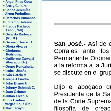
Angel Frias Coca
Arte y Cultura
Carlos Jeremías
Jirón: Periodista
Derechos Humanos
Eduardo Galeano
Freddy Pacheco
León (PhD)
Gerardo Barboza
(M.Ed.)
San José.-
Así de 
Germán Gorraiz L.
Gloria Álvarez
Corrales ante los
Glorianna
Rodríguez
Permanente Ordinari
Guillermo Carvajal
Alvarado (Dr.)
a la reforma a la Ju
Grupo Roncahuita
Isabel Umaña
se discute en el grup
Iván García M
Jorge J Cuadra
John Bisner U
Dijo el abogado qu
Johnny Schmidt C.
Juan Gelman
Presidenta de la Sa
Julian Frech A
de la Corte Suprema
Luis Paulino
Vargas Solis (Dr.)
filosofía de crea
Max Lacayo L.