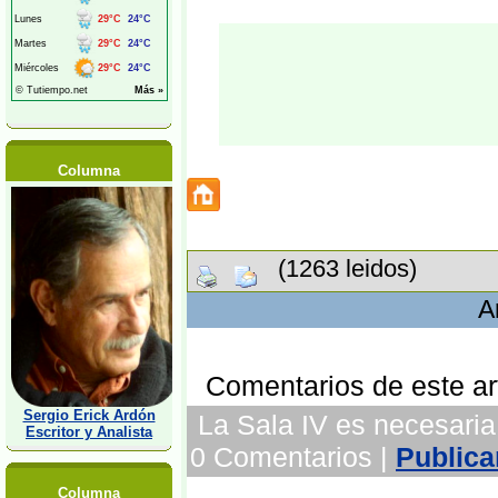
Columna
(1263 leidos)
A
Comentarios de este art
Sergio Erick Ardón
La Sala IV es necesaria,
Escritor y Analista
0 Comentarios |
Publica
Columna