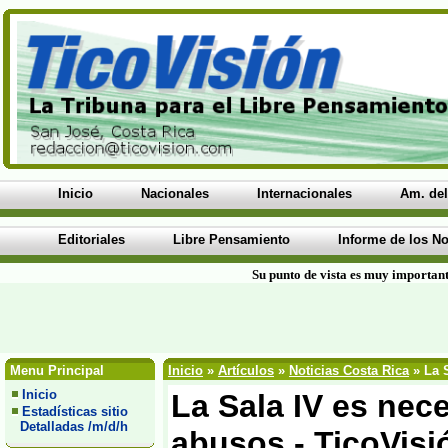
Inicio
Nacionales
Internacionales
Am. del
Editoriales
Libre Pensamiento
Informe de los No
Su punto de vista es muy important
Menu Principal
Inicio
»
Artículos
»
Noticias Costa Rica
» La S
Inicio
La Sala IV es nec
Estadísticas sitio
Detalladas /m/d/h
abusos - TicoVisi