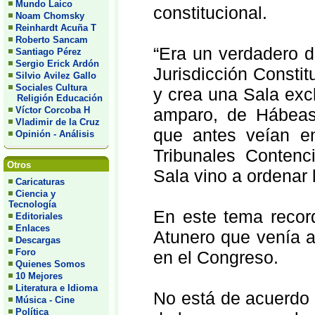
Mundo Laico
constitucional.
Noam Chomsky
Reinhardt Acuña T
Roberto Sancam
“Era un verdadero d
Santiago Pérez
Sergio Erick Ardón
Jurisdicción Consti
Silvio Avilez Gallo
Sociales Cultura
y crea una Sala exc
Religión Educación
Víctor Corcoba H
amparo, de Hábeas 
Vladimir de la Cruz
que antes veían e
Opinión - Análisis
Tribunales Contenc
Otros
Sala vino a ordenar 
Caricaturas
Ciencia y
Tecnología
En este tema record
Editoriales
Enlaces
Atunero que venía a
Descargas
Foro
en el Congreso.
Quienes Somos
10 Mejores
Literatura e Idioma
No está de acuerdo 
Música - Cine
Política