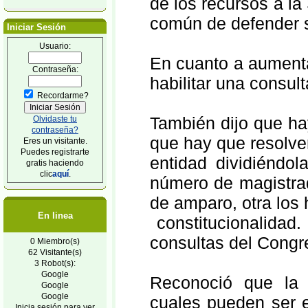
de los recursos a l
común de defender 
Iniciar Sesión
Usuario:
En cuanto a aumenta
Contraseña:
habilitar una consult
Recordarme?
También dijo que hay
Olvidaste tu
contraseña?
que hay que resolve
Eres un visitante.
Puedes registrarte
entidad dividiéndol
gratis haciendo
clic
aquí
.
número de magistrad
de amparo, otra los 
En linea
constitucionalidad.
consultas del Congre
0 Miembro(s)
62 Visitante(s)
3 Robot(s):
Google
Reconoció que la S
Google
Google
cuales pueden ser e
Inicia sesión para ver