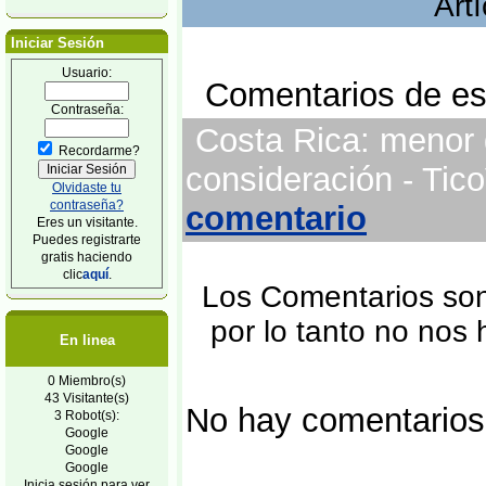
Art
Iniciar Sesión
Usuario:
Comentarios de est
Contraseña:
Costa Rica: menor d
Recordarme?
consideración - Tic
Olvidaste tu
contraseña?
comentario
Eres un visitante.
Puedes registrarte
gratis haciendo
clic
aquí
.
Los Comentarios son 
por lo tanto no nos
En linea
0 Miembro(s)
43 Visitante(s)
No hay comentarios
3 Robot(s):
Google
Google
Google
Inicia sesión para ver