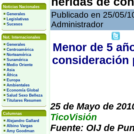
heridas de con
Noticias Nacionales
Publicado en 25/05/1
Generales
Legislativas
Administrador
Sucesos
Not. Internacionales
Menor de 5 año
Generales
Centroamérica
Norteamérica
consideración 
Suramérica
Medio Oriente
Asia
África
Europa
Ambientales
Economía Global
Salud Sexo Belleza
Titulares Resumen
25 de Mayo de 201
Columnas
TicoVisión
Alejandro Gallard
Fuente: OIJ de Pu
Albino Vargas
Amy Goodman