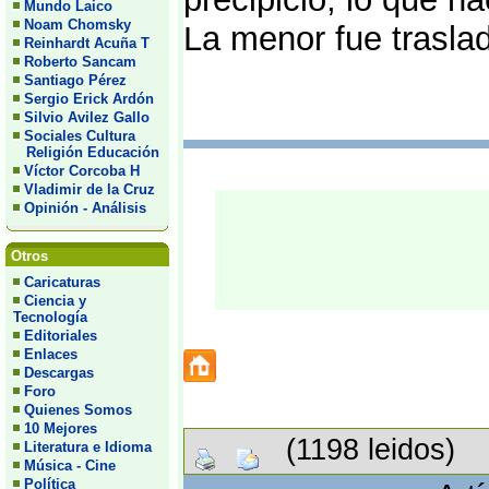
Mundo Laico
Noam Chomsky
La menor fue traslad
Reinhardt Acuña T
Roberto Sancam
Santiago Pérez
Sergio Erick Ardón
Silvio Avilez Gallo
Sociales Cultura
Religión Educación
Víctor Corcoba H
Vladimir de la Cruz
Opinión - Análisis
Otros
Caricaturas
Ciencia y
Tecnología
Editoriales
Enlaces
Descargas
Foro
Quienes Somos
10 Mejores
(1198 leidos)
Literatura e Idioma
Música - Cine
Política