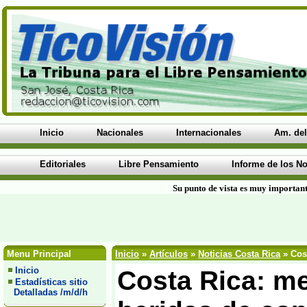
Inicio
Nacionales
Internacionales
Am. del
Editoriales
Libre Pensamiento
Informe de los No
Su punto de vista es muy important
Menu Principal
Inicio
»
Artículos
»
Noticias Costa Rica
» Cost
Inicio
Costa Rica: me
Estadísticas sitio
Detalladas /m/d/h