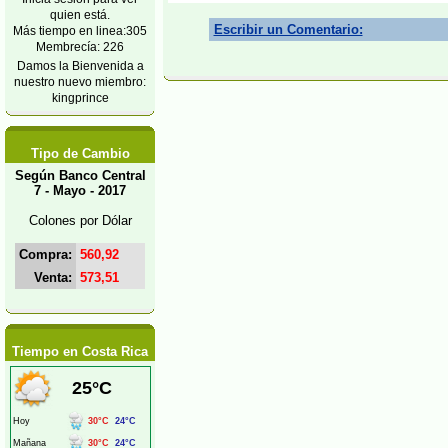
quien está.
Escribir un Comentario:
Más tiempo en linea:305
Membrecía: 226
Damos la Bienvenida a
nuestro nuevo miembro:
kingprince
Tipo de Cambio
Según Banco Central
7 - Mayo - 2017
Colones por Dólar
Compra:
560,92
Venta:
573,51
Tiempo en Costa Rica