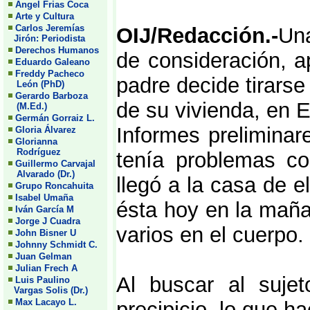
Angel Frias Coca
Arte y Cultura
Carlos Jeremías
OIJ/Redacción.-
Una
Jirón: Periodista
Derechos Humanos
de consideración, 
Eduardo Galeano
Freddy Pacheco
padre decide tirarse
León (PhD)
Gerardo Barboza
de su vivienda, en 
(M.Ed.)
Germán Gorraiz L.
Informes preliminar
Gloria Álvarez
Glorianna
Rodríguez
tenía problemas c
Guillermo Carvajal
Alvarado (Dr.)
llegó a la casa de e
Grupo Roncahuita
Isabel Umaña
ésta hoy en la maña
Iván García M
Jorge J Cuadra
varios en el cuerpo.
John Bisner U
Johnny Schmidt C.
Juan Gelman
Julian Frech A
Al buscar al sujet
Luis Paulino
Vargas Solis (Dr.)
Max Lacayo L.
precipicio, lo que h