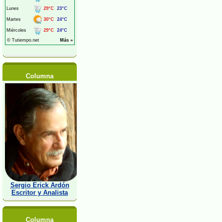
Columna
Sergio Erick Ardón
Escritor y Analista
Columna