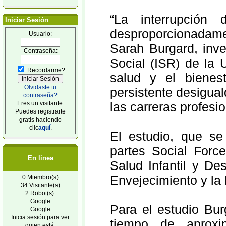
“La interrupció
Iniciar Sesión
desproporcionadamen
Usuario:
Sarah Burgard, inve
Contraseña:
Social (ISR) de la 
Recordarme?
salud y el bienes
Olvidaste tu
persistente desigua
contraseña?
Eres un visitante.
las carreras profesio
Puedes registrarte
gratis haciendo
clic
aquí
.
El estudio, que se 
partes Social Force
En linea
Salud Infantil y De
Envejecimiento y la
0 Miembro(s)
34 Visitante(s)
2 Robot(s):
Google
Para el estudio Bur
Google
Inicia sesión para ver
tiempo de aprox
quien está.