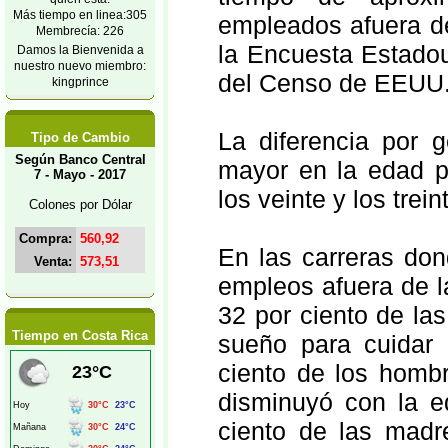
Más tiempo en linea:305
empleados afuera de
Membrecía: 226
la Encuesta Estadou
Damos la Bienvenida a
nuestro nuevo miembro:
del Censo de EEUU
kingprince
La diferencia por g
Tipo de Cambio
Según Banco Central
mayor en la edad pr
7 - Mayo - 2017
los veinte y los tre
Colones por Dólar
Compra:
560,92
En las carreras don
Venta:
573,51
empleos afuera de l
32 por ciento de la
Tiempo en Costa Rica
sueño para cuidar 
ciento de los hombr
disminuyó con la ed
ciento de las madr