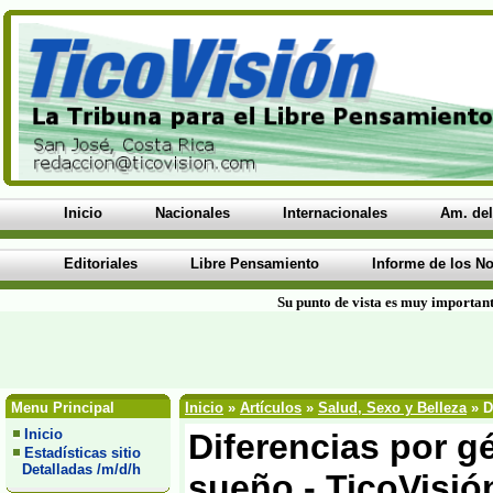
Inicio
Nacionales
Internacionales
Am. del
Editoriales
Libre Pensamiento
Informe de los No
Su punto de vista es muy important
Menu Principal
Inicio
»
Artículos
»
Salud, Sexo y Belleza
» D
Inicio
Diferencias por g
Estadísticas sitio
Detalladas /m/d/h
sueño - TicoVisió