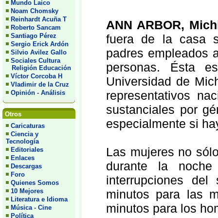
Mundo Laico
Noam Chomsky
Reinhardt Acuña T
ANN ARBOR, Mich
Roberto Sancam
Santiago Pérez
fuera de la casa 
Sergio Erick Ardón
padres empleados a 
Silvio Avilez Gallo
Sociales Cultura
personas. Ésta e
Religión Educación
Víctor Corcoba H
Universidad de Mich
Vladimir de la Cruz
representativos na
Opinión - Análisis
sustanciales por gé
Otros
especialmente si ha
Caricaturas
Ciencia y
Tecnología
Las mujeres no sólo
Editoriales
Enlaces
durante la noche
Descargas
Foro
interrupciones de
Quienes Somos
10 Mejores
minutos para las 
Literatura e Idioma
minutos para los ho
Música - Cine
Política