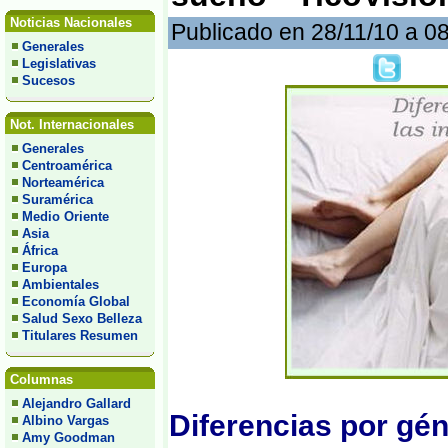
Noticias Nacionales
Publicado en 28/11/10 a 0
Generales
Legislativas
Sucesos
Not. Internacionales
Generales
Centroamérica
Norteamérica
Suramérica
Medio Oriente
Asia
África
Europa
Ambientales
Economía Global
Salud Sexo Belleza
Titulares Resumen
Columnas
Alejandro Gallard
Diferencias por gén
Albino Vargas
Amy Goodman