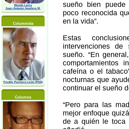
sueño bien puede r
Mundo Laico
Juan Antonio Aguilera M,
poco reconocida que
en la vida”.
Columnista
Estas conclusio
intervenciones de 
sueño. “En general,
comportamientos in
cafeína o el tabaco
nocturnas que ayude
Freddy Pacheco León (PhD)
continuar el sueño d
Columna
“Pero para las mad
mejor enfoque quizá
de a quién le toca 