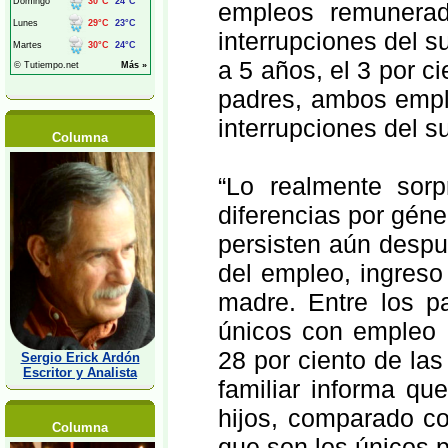
empleos remunerad
interrupciones del 
a 5 años, el 3 por c
padres, ambos emple
interrupciones del s
Columna
“Lo realmente sorp
diferencias por géne
persisten aún despu
del empleo, ingreso
madre. Entre los p
únicos con empleo r
28 por ciento de la
Sergio Erick Ardón
Escritor y Analista
familiar informa qu
hijos, comparado co
Columna
que son los únicos p