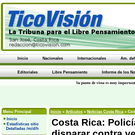
Inicio
Nacionales
Internacionales
Am. del
Editoriales
Libre Pensamiento
Informe de los No
Su punto de vista es muy important
Menu Principal
Inicio
»
Artículos
»
Noticias Costa Rica
» Cost
Inicio
Costa Rica: Polic
Estadísticas sitio
Detalladas /m/d/h
disparar contra ve