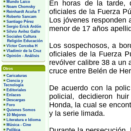
En horas de la tarde, 
Mundo Laico
Noam Chomsky
oficiales de la Fuerza P
Reinhardt Acuña T
Roberto Sancam
Los jóvenes responden a
Santiago Pérez
menor de 17 años apelli
Sergio Erick Ardón
Silvio Avilez Gallo
Sociales Cultura
Religión Educación
Los sospechosos, a bord
Víctor Corcoba H
Vladimir de la Cruz
oficiales de la Fuerza 
Opinión - Análisis
revólver calibre 38 a un 
Otros
cruce entre Belén de He
Caricaturas
Ciencia y
Tecnología
De acuerdo con la policí
Editoriales
policial, decidieron hu
Enlaces
Descargas
Honda, la cual se encon
Foro
Quienes Somos
y la serie limada.
10 Mejores
Literatura e Idioma
Música - Cine
Durante la persecución, 
Política