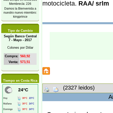
motocicleta.
RAA/ srlm
Membrecía: 226
Damos la Bienvenida a
nuestro nuevo miembro:
kingprince
Tipo de Cambio
Según Banco Central
7 - Mayo - 2017
Colones por Dólar
Compra:
560,92
Venta:
573,51
Tiempo en Costa Rica
(2327 leidos)
A