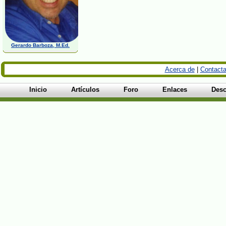
Gerardo Barboza, M.Ed.
Acerca de
|
Contacta
Inicio
Artículos
Foro
Enlaces
Desc