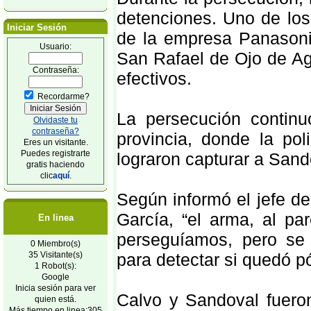
detenciones. Uno de los
Iniciar Sesión
de la empresa Panasoni
Usuario:
San Rafael de Ojo de Ag
Contraseña:
efectivos.
Recordarme?
La persecución continu
Olvidaste tu
contraseña?
provincia, donde la pol
Eres un visitante.
Puedes registrarte
lograron capturar a Sand
gratis haciendo
clic
aquí
.
Según informó el jefe de
García, “el arma, al pa
En linea
perseguíamos, pero se 
0 Miembro(s)
para detectar si quedó p
35 Visitante(s)
1 Robot(s):
Google
Inicia sesión para ver
Calvo y Sandoval fueron
quien está.
Más tiempo en linea:305