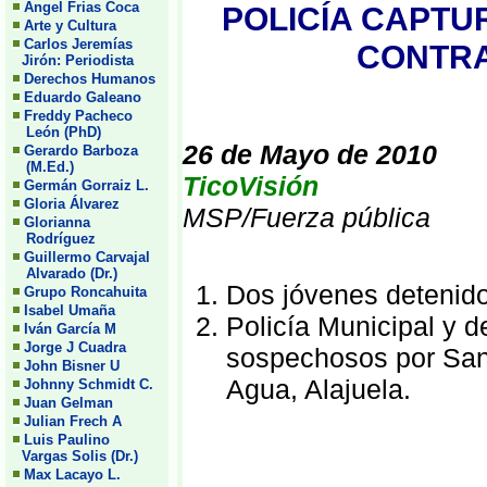
Angel Frias Coca
POLICÍA CAPTU
Arte y Cultura
Carlos Jeremías
CONTRA
Jirón: Periodista
Derechos Humanos
Eduardo Galeano
Freddy Pacheco
León (PhD)
26 de Mayo de 2010
Gerardo Barboza
(M.Ed.)
TicoVisión
Germán Gorraiz L.
Gloria Álvarez
MSP/Fuerza pública
Glorianna
Rodríguez
Guillermo Carvajal
Alvarado (Dr.)
Dos jóvenes detenid
Grupo Roncahuita
Isabel Umaña
Policía Municipal y d
Iván García M
Jorge J Cuadra
sospechosos por San 
John Bisner U
Agua, Alajuela.
Johnny Schmidt C.
Juan Gelman
Julian Frech A
Luis Paulino
Vargas Solis (Dr.)
Max Lacayo L.