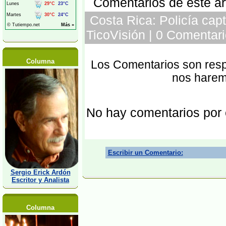
Comentarios de este art
Costa Rica: Policía capt
TicoVisión | 0 Comentari
Columna
Los Comentarios son respo
nos harem
No hay comentarios por
Escribir un Comentario:
Sergio Erick Ardón
Escritor y Analista
Columna