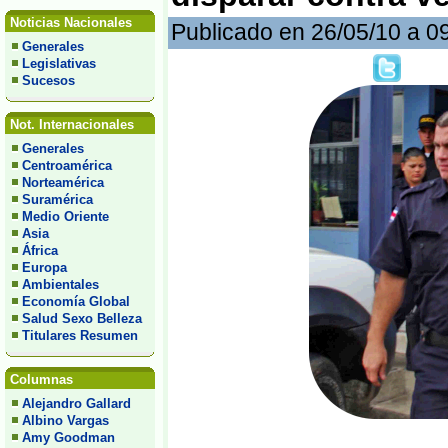
Noticias Nacionales
Publicado en 26/05/10 a 0
Generales
Legislativas
Sucesos
Not. Internacionales
Generales
Centroamérica
Norteamérica
Suramérica
Medio Oriente
Asia
África
Europa
Ambientales
Economía Global
Salud Sexo Belleza
Titulares Resumen
Columnas
Alejandro Gallard
Albino Vargas
Amy Goodman