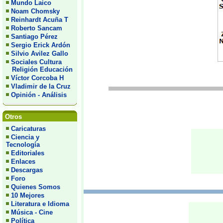
Mundo Laico
Noam Chomsky
Reinhardt Acuña T
Roberto Sancam
Santiago Pérez
Sergio Erick Ardón
Silvio Avilez Gallo
Sociales Cultura
Religión Educación
Víctor Corcoba H
Vladimir de la Cruz
Opinión - Análisis
Otros
Caricaturas
Ciencia y
Tecnología
Editoriales
Enlaces
Descargas
Foro
Quienes Somos
10 Mejores
Literatura e Idioma
Música - Cine
Política