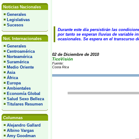
Noticias Nacionales
Generales
Legislativas
Sucesos
Durante este día persistirán las condicion
por tanto se esperan lluvias de variable i
Not. Internacionales
ocasionales. Se espera en el transcurso de
Generales
Centroamérica
02 de Diciembre de 2010
Norteamérica
TicoVisión
Suramérica
Fuente:
Medio Oriente
Costa Rica
Asia
África
Europa
Ambientales
Economía Global
Salud Sexo Belleza
Titulares Resumen
Columnas
Alejandro Gallard
Albino Vargas
Amy Goodman