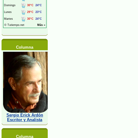
Columna
Sergio Erick Ardón
Escritor y Analista
Columna