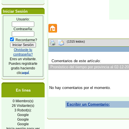
Iniciar Sesión
Usuario:
Contraseña:
Recordarme?
(1315 leidos)
Olvidaste tu
contraseña?
Eres un visitante.
Comentarios de este artículo:
Puedes registrarte
Pronóstico del tiempo por provincia al 02-12-20
gratis haciendo
clic
aquí
.
No hay comentarios por el momento.
En linea
0 Miembro(s)
Escribir un Comentario:
26 Visitante(s)
3 Robot(s):
Google
Google
Google
Inicia sesión para ver