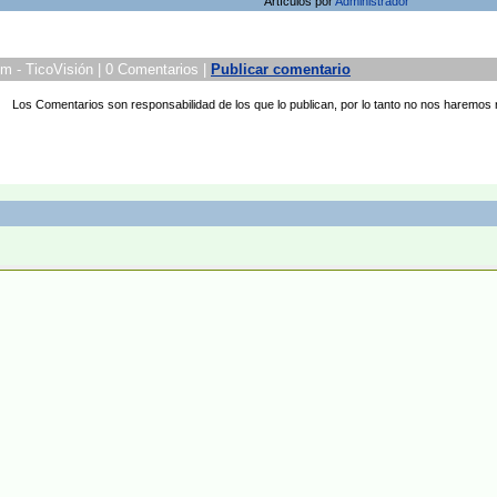
Artículos por
Administrador
pm - TicoVisión | 0 Comentarios |
Publicar comentario
Los Comentarios son responsabilidad de los que lo publican, por lo tanto no nos haremos