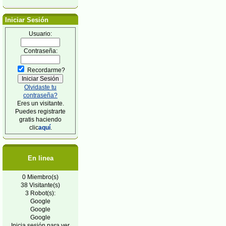
Iniciar Sesión
Usuario:
Contraseña:
Recordarme?
Olvidaste tu
contraseña?
Eres un visitante.
Puedes registrarte
gratis haciendo
clic
aquí
.
En linea
0 Miembro(s)
38 Visitante(s)
3 Robot(s):
Google
Google
Google
Inicia sesión para ver