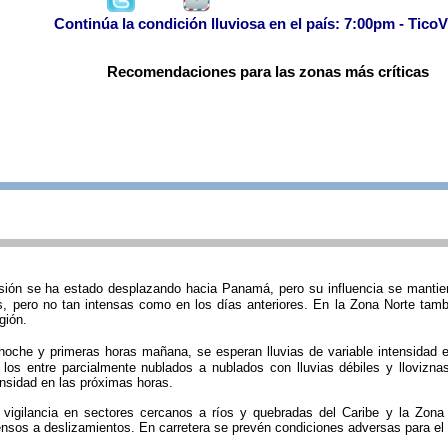
Continúa la condición lluviosa en el país: 7:00pm - TicoV
Recomendaciones para las zonas más críticas
sión se ha estado desplazando hacia Panamá, pero su influencia se mantien
s, pero no tan intensas como en los días anteriores. En la Zona Norte tamb
gión.
noche y primeras horas mañana, se esperan lluvias de variable intensidad en
 los entre parcialmente nublados a nublados con lluvias débiles y llovizna
ensidad en las próximas horas.
igilancia en sectores cercanos a ríos y quebradas del Caribe y la Zona 
ensos a deslizamientos. En carretera se prevén condiciones adversas para el 