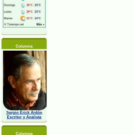
Columna
Sergio Erick Ardón
Escritor y Analista
Columna