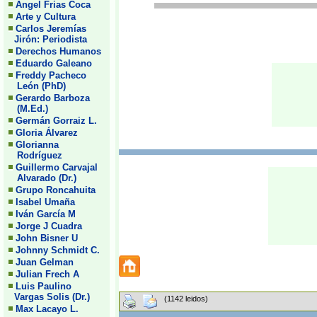
Angel Frias Coca
Arte y Cultura
Carlos Jeremías
Jirón: Periodista
Derechos Humanos
Eduardo Galeano
Freddy Pacheco
León (PhD)
Gerardo Barboza
(M.Ed.)
Germán Gorraiz L.
Gloria Álvarez
Glorianna
Rodríguez
Guillermo Carvajal
Alvarado (Dr.)
Grupo Roncahuita
Isabel Umaña
Iván García M
Jorge J Cuadra
John Bisner U
Johnny Schmidt C.
Juan Gelman
Julian Frech A
Luis Paulino
Vargas Solis (Dr.)
(1142 leidos)
Max Lacayo L.