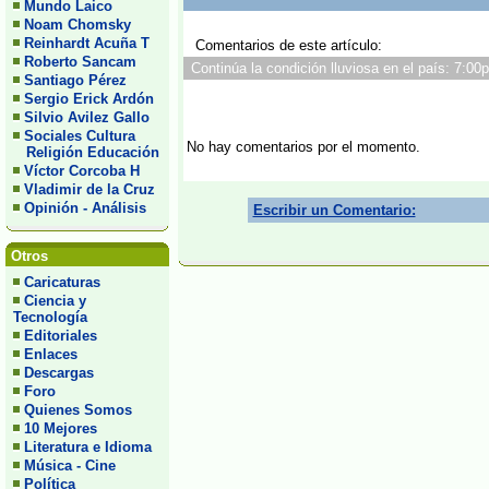
Mundo Laico
Noam Chomsky
Reinhardt Acuña T
Comentarios de este artículo:
Roberto Sancam
Continúa la condición lluviosa en el país: 7:00
Santiago Pérez
Sergio Erick Ardón
Silvio Avilez Gallo
Sociales Cultura
No hay comentarios por el momento.
Religión Educación
Víctor Corcoba H
Vladimir de la Cruz
Opinión - Análisis
Escribir un Comentario:
Otros
Caricaturas
Ciencia y
Tecnología
Editoriales
Enlaces
Descargas
Foro
Quienes Somos
10 Mejores
Literatura e Idioma
Música - Cine
Política