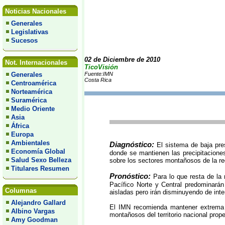
Noticias Nacionales
Generales
Legislativas
Sucesos
02 de Diciembre de 2010
Not. Internacionales
TicoVisión
Generales
Fuente:IMN
Costa Rica
Centroamérica
Norteamérica
Suramérica
Medio Oriente
Asia
África
Europa
Ambientales
Diagnóstico:
El sistema de baja pre
Economía Global
donde se mantienen las precipitacione
Salud Sexo Belleza
sobre los sectores montañosos de la re
Titulares Resumen
Pronóstico:
Para lo que resta de la 
Pacífico Norte y Central predominarán
Columnas
aisladas pero irán disminuyendo de int
Alejandro Gallard
El IMN recomienda mantener extrema v
Albino Vargas
montañosos del territorio nacional prop
Amy Goodman