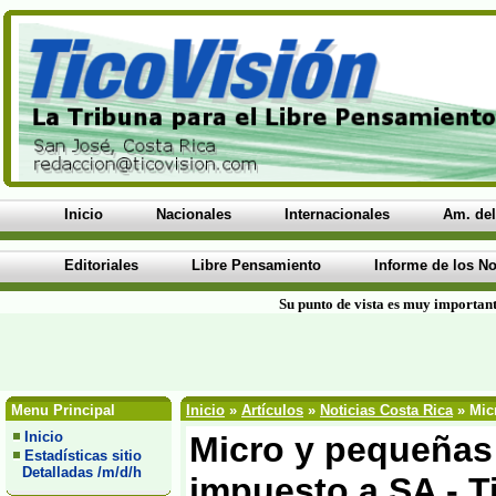
Inicio
Nacionales
Internacionales
Am. del
Editoriales
Libre Pensamiento
Informe de los No
Su punto de vista es muy important
Menu Principal
Inicio
»
Artículos
»
Noticias Costa Rica
» Mic
Inicio
Micro y pequeñas
Estadísticas sitio
Detalladas /m/d/h
impuesto a SA - T