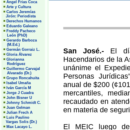
Angel Frias Coca
Arte y Cultura
Carlos Jeremías
Jirón: Periodista
Derechos Humanos
Eduardo Galeano
Freddy Pacheco
León (PhD)
Gerardo Barboza
(M.Ed.)
San José.-
El d
Germán Gorraiz L.
Gloria Álvarez
Hacendarios de la A
Glorianna
Rodríguez
unánime el Expedie
Guillermo Carvajal
Alvarado (Dr.)
Personas Jurídicas
Grupo Roncahuita
anual de $200 (¢101
Isabel Umaña
Iván García M
mercantiles, media
Jorge J Cuadra
John Bisner U
recaudado en atende
Johnny Schmidt C.
Juan Gelman
en materia de segur
Julian Frech A
Luis Paulino
Vargas Solis (Dr.)
El MEIC luego de 
Max Lacayo L.