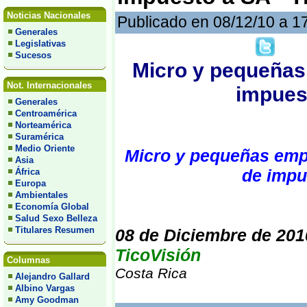
Noticias Nacionales
Publicado en 08/12/10 a 1
Generales
Legislativas
Sucesos
Micro y pequeñas
Not. Internacionales
impuest
Generales
Centroamérica
Norteamérica
Suramérica
Medio Oriente
Micro y pequeñas empr
Asia
de impu
África
Europa
Ambientales
Economía Global
Salud Sexo Belleza
Titulares Resumen
08 de Diciembre de 201
TicoVisión
Columnas
Costa Rica
Alejandro Gallard
Albino Vargas
Amy Goodman