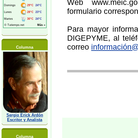
Web www.meic.go.c
formulario correspon
Para mayor informac
DIGEPYME, al teléfo
correo
información@
Columna
Sergio Erick Ardón
Escritor y Analista
Columna