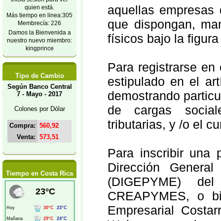
aquellas empresas d
quien está.
Más tiempo en linea:305
que dispongan, ma
Membrecía: 226
Damos la Bienvenida a
físicos bajo la figura
nuestro nuevo miembro:
kingprince
Para registrarse en
Tipo de Cambio
estipulado en el ar
Según Banco Central
demostrando particu
7 - Mayo - 2017
de cargas social
Colones por Dólar
tributarias, y /o el 
Compra:
560,92
Venta:
573,51
Para inscribir una 
Dirección Genera
Tiempo en Costa Rica
(DIGEPYME) del 
CREAPYMES, o bien
Empresarial Costar