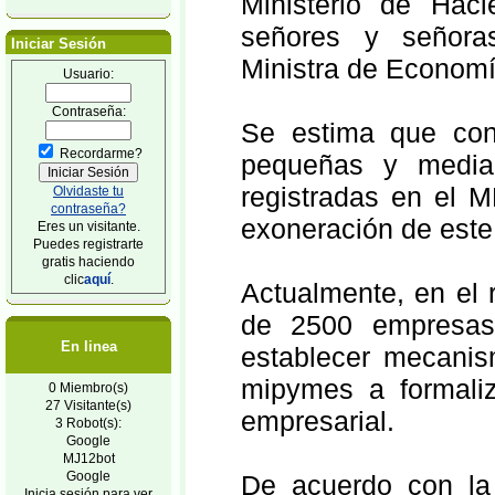
Ministerio de Haci
señores y señoras
Iniciar Sesión
Ministra de Economí
Usuario:
Contraseña:
Se estima que con 
Recordarme?
pequeñas y media
registradas en el M
Olvidaste tu
contraseña?
exoneración de este
Eres un visitante.
Puedes registrarte
gratis haciendo
clic
aquí
.
Actualmente, en el 
de 2500 empresas 
En linea
establecer mecanis
mipymes a formaliz
0 Miembro(s)
27 Visitante(s)
empresarial.
3 Robot(s):
Google
MJ12bot
Google
De acuerdo con la
Inicia sesión para ver