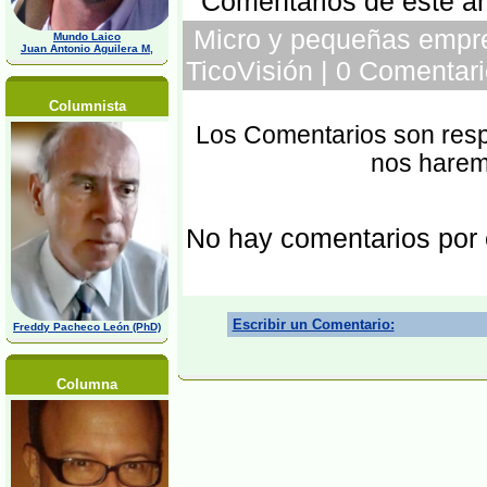
Comentarios de este art
Micro y pequeñas empre
Mundo Laico
Juan Antonio Aguilera M,
TicoVisión | 0 Comentari
Columnista
Los Comentarios son respo
nos harem
No hay comentarios por
Escribir un Comentario:
Freddy Pacheco León (PhD)
Columna