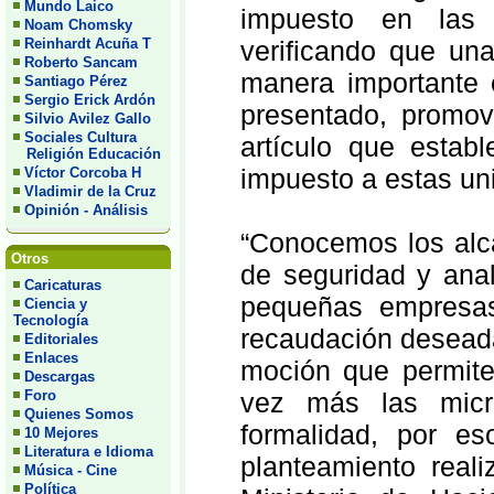
Mundo Laico
impuesto en las
Noam Chomsky
Reinhardt Acuña T
verificando que un
Roberto Sancam
manera importante e
Santiago Pérez
Sergio Erick Ardón
presentado, promov
Silvio Avilez Gallo
Sociales Cultura
artículo que estab
Religión Educación
impuesto a estas un
Víctor Corcoba H
Vladimir de la Cruz
Opinión - Análisis
“Conocemos los alca
Otros
de seguridad y anal
Caricaturas
pequeñas empresas
Ciencia y
Tecnología
recaudación desead
Editoriales
Enlaces
moción que permite 
Descargas
Foro
vez más las mic
Quienes Somos
formalidad, por e
10 Mejores
Literatura e Idioma
planteamiento real
Música - Cine
Política