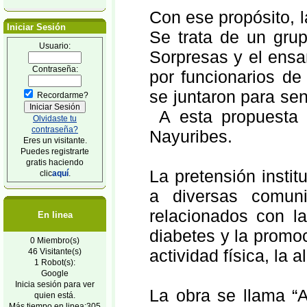
Con ese propósito, 
Iniciar Sesión
Se trata de un gru
Usuario:
Sorpresas y el ensa
Contraseña:
por funcionarios de 
se juntaron para sen
Recordarme?
A esta propuesta e
Olvidaste tu
contraseña?
Nayuribes.
Eres un visitante.
Puedes registrarte
gratis haciendo
La pretensión insti
clic
aquí
.
a diversas comun
relacionados con la
En linea
diabetes y la promo
0 Miembro(s)
actividad física, la
46 Visitante(s)
1 Robot(s):
Google
Inicia sesión para ver
La obra se llama “A
quien está.
Más tiempo en linea:305