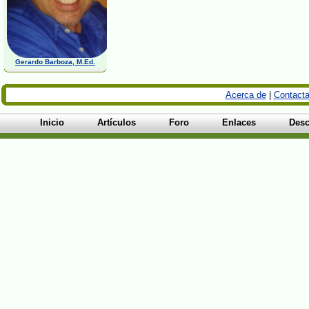
Gerardo Barboza, M.Ed.
Acerca de
|
Contacta
Inicio
Artículos
Foro
Enlaces
Desc