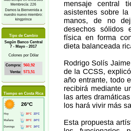
mensaje central ti
Membrecía: 226
Damos la Bienvenida a
asistentes sobre la
nuestro nuevo miembro:
manos, de no dej
kingprince
desechos sólidos 
Tipo de Cambio
física en forma co
Según Banco Central
dieta balanceada ric
7 - Mayo - 2017
Colones por Dólar
Rodrigo Solís Jaime,
Compra:
560,92
de la CCSS, explicó 
Venta:
573,51
año entrante, todo 
recibirá mediante u
Tiempo en Costa Rica
las artes dramática
los hará vivir más s
Esta propuesta artís
los funcionarios 