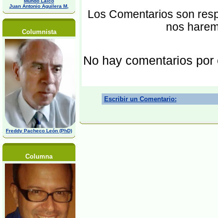
Mundo Laico
Juan Antonio Aguilera M,
Los Comentarios son respo
nos harem
Columnista
No hay comentarios por
Escribir un Comentario:
Freddy Pacheco León (PhD)
Columna