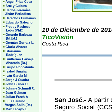
Angel Frias Coca
Arte y Cultura
Carlos Jeremías
Jirón: Periodista
Derechos Humanos
Eduardo Galeano
Freddy Pacheco
10 de Diciembre de 201
León (PhD)
Gerardo Barboza
TicoVisión
(M.Ed.)
Germán Gorraiz L.
Costa Rica
Gloria Álvarez
Glorianna
Rodríguez
Guillermo Carvajal
Alvarado (Dr.)
Grupo Roncahuita
Isabel Umaña
Iván García M
Jorge J Cuadra
John Bisner U
Johnny Schmidt C.
Juan Gelman
Julian Frech A
San José.-
A partir
Luis Paulino
Vargas Solis (Dr.)
Seguro Social (CCSS
Max Lacayo L.