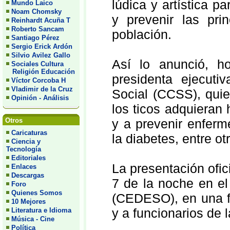
lúdica y artística p
Mundo Laico
Noam Chomsky
y prevenir las pri
Reinhardt Acuña T
Roberto Sancam
población.
Santiago Pérez
Sergio Erick Ardón
Silvio Avilez Gallo
Así lo anunció, ho
Sociales Cultura
Religión Educación
presidenta ejecuti
Víctor Corcoba H
Vladimir de la Cruz
Social (CCSS), quie
Opinión - Análisis
los ticos adquieran
Otros
y a prevenir enferm
Caricaturas
la diabetes, entre o
Ciencia y
Tecnología
Editoriales
La presentación ofic
Enlaces
Descargas
7 de la noche en el
Foro
Quienes Somos
(CEDESO), en una fu
10 Mejores
y a funcionarios de l
Literatura e Idioma
Música - Cine
Política