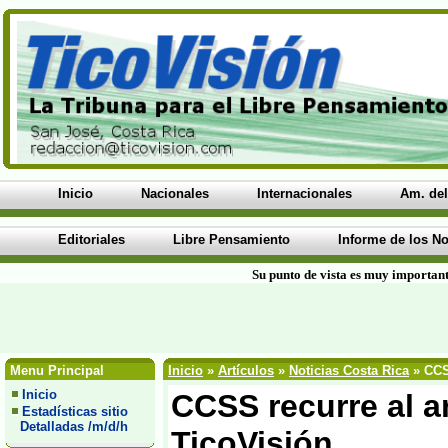
Inicio
Nacionales
Internacionales
Am. del
Editoriales
Libre Pensamiento
Informe de los No
Su punto de vista es muy important
Menu Principal
Inicio
»
Artículos
»
Noticias Costa Rica
» CCSS
Inicio
CCSS recurre al ar
Estadísticas sitio
Detalladas /m/d/h
TicoVisión