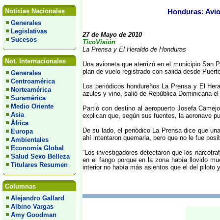
Noticias Nacionales
Honduras: Avio
Generales
Legislativas
27 de Mayo de 2010
Sucesos
TicoVisión
La Prensa y El Heraldo de Honduras
Not. Internacionales
Una avioneta que aterrizó en el municipio San 
plan de vuelo registrado con salida desde Puerto
Generales
Centroamérica
Los periódicos hondureños La Prensa y El Hera
Norteamérica
azules y vino, salió de República Dominicana e
Suramérica
Medio Oriente
Partió con destino al aeropuerto Josefa Camejo
Asia
explican que, según sus fuentes, la aeronave pu
África
De su lado, el periódico La Prensa dice que una 
Europa
ahí intentaron quemarla, pero que no le fue pos
Ambientales
Economía Global
“Los investigadores detectaron que los narcotra
Salud Sexo Belleza
en el fango porque en la zona había llovido mu
Titulares Resumen
interior no había más asientos que el del piloto 
Columnas
Alejandro Gallard
Albino Vargas
Amy Goodman