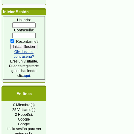
Iniciar Sesión
Usuario:
Contraseña:
Recordarme?
Olvidaste tu
contraseña?
Eres un visitante.
Puedes registrarte
gratis haciendo
clic
aquí
.
En linea
0 Miembro(s)
25 Visitante(s)
2 Robot(s):
Google
Google
Inicia sesión para ver
quien está.