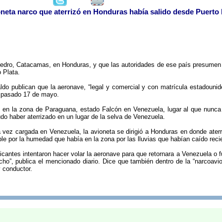
neta narco que aterrizó en Honduras había salido desde Puerto 
Pedro, Catacamas, en Honduras, y que las autoridades de ese país presumen t
 Plata.
ldo publican que la aeronave, “legal y comercial y con matrícula estadoun
l pasado 17 de mayo.
 en la zona de Paraguana, estado Falcón en Venezuela, lugar al que nunca 
do haber aterrizado en un lugar de la selva de Venezuela.
vez cargada en Venezuela, la avioneta se dirigió a Honduras en donde aterrizó
ible por la humedad que había en la zona por las lluvias que habían caído rec
ficantes intentaron hacer volar la aeronave para que retornara a Venezuela o 
cho”, publica el mencionado diario. Dice que también dentro de la “narcoavi
y conductor.