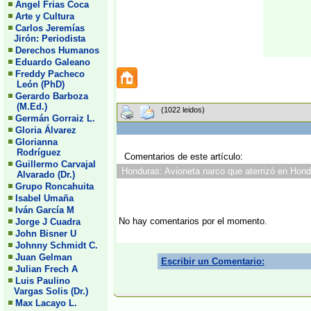
Angel Frias Coca
Arte y Cultura
Carlos Jeremías
Jirón: Periodista
Derechos Humanos
Eduardo Galeano
Freddy Pacheco
León (PhD)
Gerardo Barboza
(M.Ed.)
(1022 leidos)
Germán Gorraiz L.
Gloria Álvarez
Glorianna
Rodríguez
Comentarios de este artículo:
Guillermo Carvajal
Honduras: Avioneta narco que aterrizó en Hondu
Alvarado (Dr.)
Grupo Roncahuita
Isabel Umaña
Iván García M
No hay comentarios por el momento.
Jorge J Cuadra
John Bisner U
Johnny Schmidt C.
Juan Gelman
Escribir un Comentario:
Julian Frech A
Luis Paulino
Vargas Solis (Dr.)
Max Lacayo L.