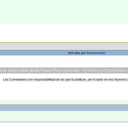
Artículos por
Administrador
ras había salido desde Puerto Plata Venezuela - TicoVisión | 0 Comentarios
Los Comentarios son responsabilidad de los que lo publican, por lo tanto no nos haremos