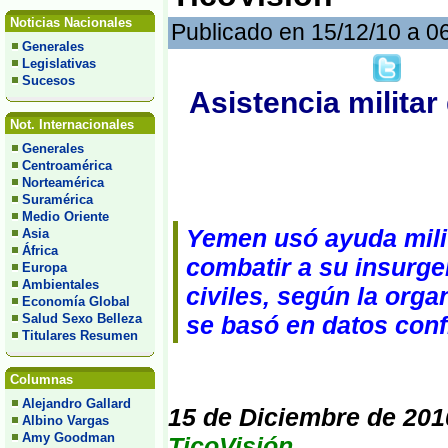
Noticias Nacionales
Publicado en 15/12/10 a 0
Generales
Legislativas
Sucesos
Asistencia militar
Not. Internacionales
Generales
Centroamérica
Norteamérica
Suramérica
Medio Oriente
Yemen usó ayuda milit
Asia
África
combatir a su insurge
Europa
Ambientales
civiles, según la or
Economía Global
Salud Sexo Belleza
se basó en datos confi
Titulares Resumen
Columnas
Alejandro Gallard
15 de Diciembre de 201
Albino Vargas
Amy Goodman
TicoVisión