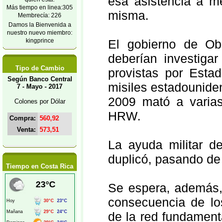
esa asistencia a m
Más tiempo en linea:305
misma.
Membrecía: 226
Damos la Bienvenida a
nuestro nuevo miembro:
kingprince
El gobierno de Ob
deberían investiga
Tipo de Cambio
provistas por Est
Según Banco Central
misiles estadounide
7 - Mayo - 2017
2009 mató a varias
Colones por Dólar
HRW.
Compra:
560,92
Venta:
573,51
La ayuda militar 
duplicó, pasando de
Tiempo en Costa Rica
Se espera, además,
consecuencia de lo
de la red fundamen