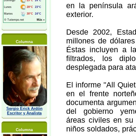
en la península ar
exterior.
Desde 2002, Estad
millones de dólares
Columna
Éstas incluyen a l
filtrados, los dip
desplegada para atac
El informe "All Quie
en el frente norte
documenta argumento
Sergio Erick Ardón
del gobierno yeme
Escritor y Analista
áreas civiles en su
niños soldados, prác
Columna