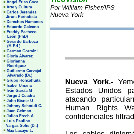
Angel Frias Coca
Por William Fisher/IPS
Arte y Cultura
Carlos Jeremías
Nueva York
Jirón: Periodista
Derechos Humanos
Eduardo Galeano
Freddy Pacheco
León (PhD)
Gerardo Barboza
(M.Ed.)
Germán Gorraiz L.
Gloria Álvarez
Glorianna
Rodríguez
Guillermo Carvajal
Alvarado (Dr.)
Nueva York.-
Yeme
Grupo Roncahuita
Isabel Umaña
Estados Unidos pa
Iván García M
Jorge J Cuadra
atacando particula
John Bisner U
Johnny Schmidt C.
Human Rights Wa
Juan Gelman
confidenciales filtra
Julian Frech A
Luis Paulino
Vargas Solis (Dr.)
Max Lacayo L.
Los cables diplomá