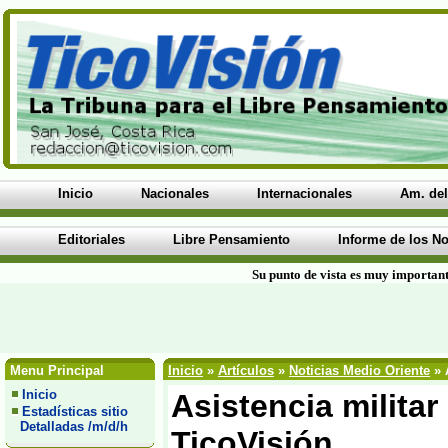
Inicio
Nacionales
Internacionales
Am. del
Editoriales
Libre Pensamiento
Informe de los No
Su punto de vista es muy important
Menu Principal
Inicio
»
Artículos
»
Noticias Medio Oriente
» 
Inicio
Asistencia militar
Estadísticas sitio
Detalladas /m/d/h
TicoVisión