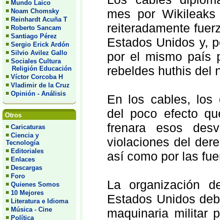
Mundo Laico
mes por Wikileaks
Noam Chomsky
Reinhardt Acuña T
reiteradamente fuer
Roberto Sancam
Santiago Pérez
Estados Unidos y, p
Sergio Erick Ardón
Silvio Avilez Gallo
por el mismo país p
Sociales Cultura
rebeldes huthis del
Religión Educación
Víctor Corcoba H
Vladimir de la Cruz
Opinión - Análisis
En los cables, los
del poco efecto q
Otros
frenara esos des
Caricaturas
Ciencia y
violaciones del der
Tecnología
Editoriales
así como por las fuer
Enlaces
Descargas
Foro
La organización d
Quienes Somos
10 Mejores
Estados Unidos debe
Literatura e Idioma
Música - Cine
maquinaria militar 
Política