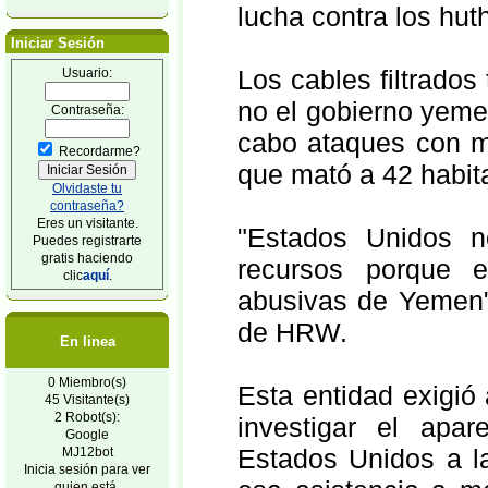
lucha contra los huth
Iniciar Sesión
Los cables filtrado
Usuario:
no el gobierno yeme
Contraseña:
cabo ataques con mi
Recordarme?
que mató a 42 habita
Olvidaste tu
contraseña?
Eres un visitante.
"Estados Unidos n
Puedes registrarte
gratis haciendo
recursos porque e
clic
aquí
.
abusivas de Yemen",
de HRW.
En linea
0 Miembro(s)
Esta entidad exigió
45 Visitante(s)
2 Robot(s):
investigar el apa
Google
Estados Unidos a la
MJ12bot
Inicia sesión para ver
quien está.