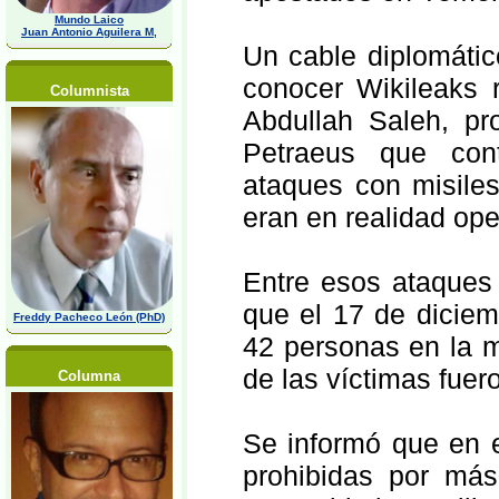
Mundo Laico
Juan Antonio Aguilera M,
Un cable diplomátic
conocer Wikileaks 
Columnista
Abdullah Saleh, pr
Petraeus que cont
ataques con misiles
eran en realidad op
Entre esos ataques 
que el 17 de dicie
Freddy Pacheco León (PhD)
42 personas en la m
de las víctimas fuer
Columna
Se informó que en 
prohibidas por más