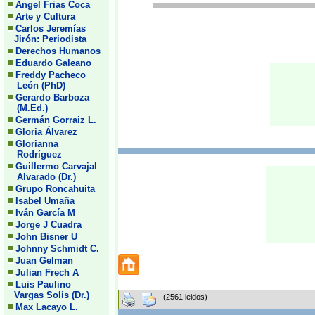
Angel Frias Coca
Arte y Cultura
Carlos Jeremías
Jirón: Periodista
Derechos Humanos
Eduardo Galeano
Freddy Pacheco
León (PhD)
Gerardo Barboza
(M.Ed.)
Germán Gorraiz L.
Gloria Álvarez
Glorianna
Rodríguez
Guillermo Carvajal
Alvarado (Dr.)
Grupo Roncahuita
Isabel Umaña
Iván García M
Jorge J Cuadra
John Bisner U
Johnny Schmidt C.
Juan Gelman
Julian Frech A
Luis Paulino
Vargas Solis (Dr.)
(2561 leidos)
Max Lacayo L.