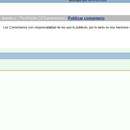
Artículos por
Administrador
diarreico - TicoVisión | 0 Comentarios |
Publicar comentario
Los Comentarios son responsabilidad de los que lo publican, por lo tanto no nos haremos