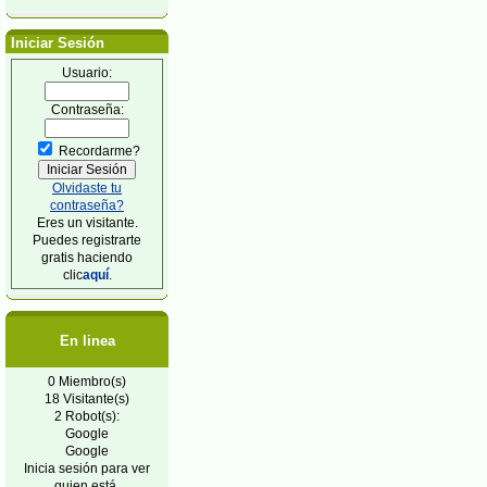
Iniciar Sesión
Usuario:
Contraseña:
Recordarme?
Olvidaste tu
contraseña?
Eres un visitante.
Puedes registrarte
gratis haciendo
clic
aquí
.
En linea
0 Miembro(s)
18 Visitante(s)
2 Robot(s):
Google
Google
Inicia sesión para ver
quien está.