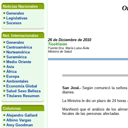
Noticias Nacionales
Or
Generales
Legislativas
Sucesos
Not. Internacionales
26 de Diciembre de 2010
Generales
TicoVisión
Centroamérica
Fuente:Dra. María Luisa Ávila
Ministra de Salud
Norteamérica
Suramérica
Medio Oriente
Asia
África
Europa
Ambientales
Economía Global
San José.-
Según comunicó la señora M
Salud Sexo Belleza
diarrea.
Titulares Resumen
La Ministra le dio un plazo de 24 horas 
Columnas
Manifestó que el análisis de los alime
fecales de las personas afectadas.
Alejandro Gallard
Albino Vargas
Amy Goodman