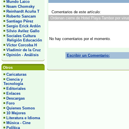
Mundo Laico
Noam Chomsky
Reinhardt Acuña T
Comentarios de este artículo:
Roberto Sancam
Ordenan cierre de Hotel Playa Tambor por virus 
Santiago Pérez
Sergio Erick Ardón
Silvio Avilez Gallo
Sociales Cultura
No hay comentarios por el momento.
Religión Educación
Víctor Corcoba H
Vladimir de la Cruz
Opinión - Análisis
Escribir un Comentario:
Otros
Caricaturas
Ciencia y
Tecnología
Editoriales
Enlaces
Descargas
Foro
Quienes Somos
10 Mejores
Literatura e Idioma
Música - Cine
Política