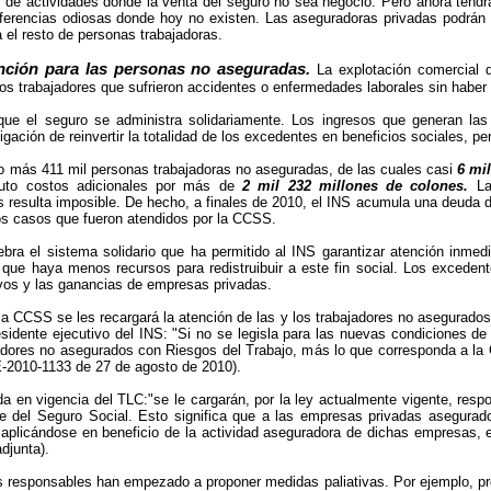
as de actividades donde la venta del seguro no sea negocio. Pero ahora ten
iferencias odiosas donde hoy no existen. Las aseguradoras privadas podrán of
a el resto de personas trabajadoras.
ención para las personas no aseguradas.
La explotación comercial d
 los trabajadores que sufrieron accidentes o enfermedades laborales sin habe
que el seguro se administra solidariamente. Los ingresos que generan las
gación de reinvertir la totalidad de los excedentes en beneficios sociales, pe
o más 411 mil personas trabajadoras no aseguradas, de las cuales casi
6 mi
ituto costos adicionales por más de
2 mil 232 millones de colones.
La 
 resulta imposible. De hecho, a finales de 2010, el INS acumula una deuda 
los casos que fueron atendidos por la CCSS.
ebra el sistema solidario que ha permitido al INS garantizar atención inmed
ue haya menos recursos para redistruibuir a este fin social. Los excedent
ivos y las ganancias de empresas privadas.
la CCSS se les recargará la atención de las y los trabajadores no asegurados
esidente ejecutivo del INS: "Si no se legisla para las nuevas condiciones 
jadores no asegurados con Riesgos del Trabajo, más lo que corresponda a la 
PE-2010-1133 de 27 de agosto de 2010).
rada en vigencia del TLC:"se le cargarán, por la ley actualmente vigente, re
e del Seguro Social. Esto significa que a las empresas privadas aseguradora
 aplicándose en beneficio de la actividad aseguradora de dichas empresas, e
djunta).
us responsables han empezado a proponer medidas paliativas. Por ejemplo, p