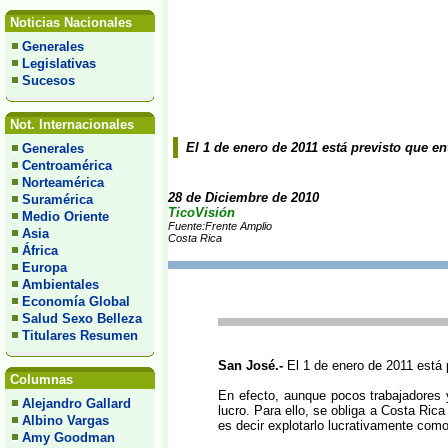
Noticias Nacionales
Generales
Legislativas
Sucesos
Not. Internacionales
El 1 de enero de 2011 está previsto que e
Generales
Centroamérica
Norteamérica
28 de Diciembre de 2010
Suramérica
TicoVisión
Medio Oriente
Fuente:Frente Amplio
Asia
Costa Rica
África
Europa
Ambientales
Economía Global
Salud Sexo Belleza
Titulares Resumen
San José.-
El 1 de enero de 2011 está 
Columnas
En efecto, aunque pocos trabajadores y
Alejandro Gallard
lucro. Para ello, se obliga a Costa Ric
Albino Vargas
es decir explotarlo lucrativamente como
Amy Goodman