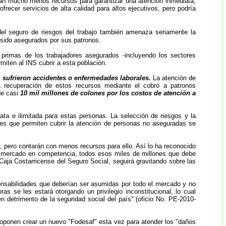
drán mucho menos recursos para garantizar una atención inmediata,
recer servicios de alta calidad para altos ejecutivos, pero podría
el seguro de riesgos del trabajo también amenaza seriamente la
r sido asegurados por sus patronos.
 primas de los trabajadores asegurados -incluyendo los sectores
rmiten al INS cubrir a esta población.
l sufrieron accidentes o enfermedades laborales.
La atención de
recuperación de estos recursos mediante el cobro a patronos
de casi
10 mil millones de colones por los costos de atención a
iata e ilimitada para estas personas. La selección de riesgos y la
es que permiten cubrir la atención de personas no aseguradas se
, pero contarán con menos recursos para ello. Así lo ha reconocido
de mercado en competencia, todos esos miles de millones que debe
Caja Costarricense del Seguro Social, seguirá gravitando sobre las
sponsabilidades que deberían ser asumidas por todo el mercado y no
s se les estará otorgando un privilegio inconstitucional, lo cual
n detrimento de la seguridad social del país" (oficio No. PE-2010-
roponen crear un nuevo "Fodesaf" esta vez para atender los "daños