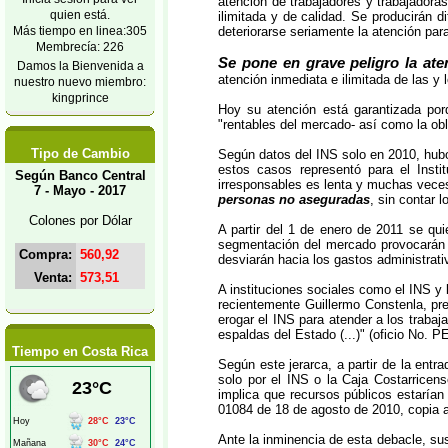
atención de trabajadores y trabajador
quien está.
ilimitada y de calidad. Se producirán d
Más tiempo en linea:305
deteriorarse seriamente la atención par
Membrecía: 226
Se pone en grave peligro la at
Damos la Bienvenida a
atención inmediata e ilimitada de las y
nuestro nuevo miembro:
kingprince
Hoy su atención está garantizada por
"rentables del mercado- así como la obli
Tipo de Cambio
Según datos del INS solo en 2010, hub
estos casos representó para el Inst
Según Banco Central
irresponsables es lenta y muchas veces
7 - Mayo - 2017
personas no aseguradas
, sin contar 
Colones por Dólar
A partir del 1 de enero de 2011 se qui
segmentación del mercado provocarán q
Compra:
560,92
desviarán hacia los gastos administrat
Venta:
573,51
A instituciones sociales como el INS y 
recientemente Guillermo Constenla, pr
erogar el INS para atender a los traba
espaldas del Estado (...)" (oficio No. 
Tiempo en Costa Rica
Según este jerarca, a partir de la ent
solo por el INS o la Caja Costarricens
implica que recursos públicos estarían
01084 de 18 de agosto de 2010, copia a
Ante la inminencia de esta debacle, s