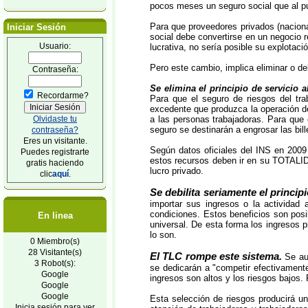
pocos meses un seguro social que al pu
Para que proveedores privados (naciona
Iniciar Sesión
social debe convertirse en un negocio r
Usuario:
lucrativa, no sería posible su explotac
Pero este cambio, implica eliminar o deb
Contraseña:
Se elimina el principio de servicio 
Recordarme?
Para que el seguro de riesgos del tra
excedente que produzca la operación d
Olvidaste tu
a las personas trabajadoras. Para que
seguro se destinarán a engrosar las bi
contraseña?
Eres un visitante.
Según datos oficiales del INS en 2009
Puedes registrarte
estos recursos deben ir en su TOTALIDA
gratis haciendo
lucro privado.
clic
aquí
.
Se debilita seriamente el princip
importar sus ingresos o la actividad 
condiciones. Estos beneficios son posi
En linea
universal. De esta forma los ingresos p
lo son.
0 Miembro(s)
28 Visitante(s)
El TLC rompe este sistema.
Se aut
3 Robot(s):
se dedicarán a "competir efectivament
Google
ingresos son altos y los riesgos bajos.
Google
Google
Esta selección de riesgos producirá u
Inicia sesión para ver