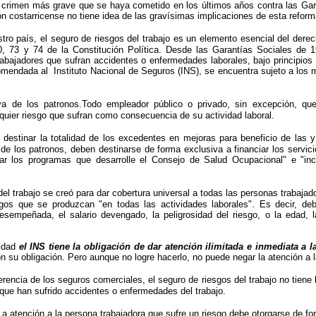
el crimen más grave que se haya cometido en los últimos años contra las Ga
n costarricense no tiene idea de las gravísimas implicaciones de esta reform
ro país, el seguro de riesgos del trabajo es un elemento esencial del derec
50, 73 y 74 de la Constitución Política. Desde las Garantías Sociales de 
rabajadores que sufran accidentes o enfermedades laborales, bajo principios d
comendada al Instituto Nacional de Seguros (INS), se encuentra sujeto a los
 de los patronos.Todo empleador público o privado, sin excepción, que 
quier riesgo que sufran como consecuencia de su actividad laboral.
 destinar la totalidad de los excedentes en mejoras para beneficio de las 
 de los patronos, deben destinarse de forma exclusiva a financiar los servic
iar los programas que desarrolle el Consejo de Salud Ocupacional" e "inc
l trabajo se creó para dar cobertura universal a todas las personas trabajadora
sgos que se produzcan "en todas las actividades laborales". Es decir, deb
desempeñada, el salario devengado, la peligrosidad del riesgo, o la edad, 
lidad
el INS tiene la obligación de dar atención ilimitada e inmediata a
n su obligación. Pero aunque no logre hacerlo, no puede negar la atención a l
erencia de los seguros comerciales, el seguro de riesgos del trabajo no tiene 
 que han sufrido accidentes o enfermedades del trabajo.
a atención a la persona trabajadora que sufre un riesgo debe otorgarse de for