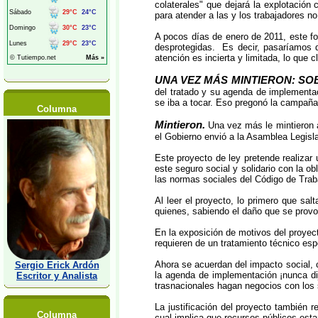
colaterales" que dejará la explotación
para atender a las y los trabajadores n
A pocos días de enero de 2011, este fo
desprotegidas. Es decir, pasaríamos d
atención es incierta y limitada, lo que 
UNA VEZ MÁS MINTIERON: SO
del tratado y su agenda de implementac
se iba a tocar. Eso pregonó la campaña d
Columna
Mintieron.
Una vez más le mintieron al
el Gobierno envió a la Asamblea Legisl
Este proyecto de ley pretende realizar 
este seguro social y solidario con la o
las normas sociales del Código de Traba
Al leer el proyecto, lo primero que sal
quienes, sabiendo el daño que se provoc
En la exposición de motivos del proyect
requieren de un tratamiento técnico es
Ahora se acuerdan del impacto social, c
Sergio Erick Ardón
la agenda de implementación ¡nunca dij
Escritor y Analista
trasnacionales hagan negocios con los 
La justificación del proyecto también 
Columna
cual implica que recursos públicos esta