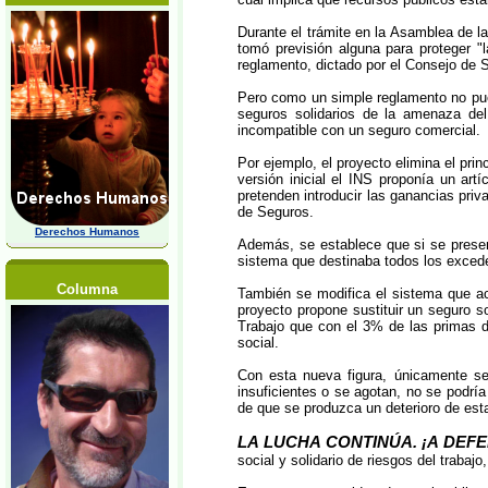
Durante el trámite en la Asamblea de l
tomó previsión alguna para proteger "l
reglamento, dictado por el Consejo de S
Pero como un simple reglamento no pued
seguros solidarios de la amenaza del
incompatible con un seguro comercial.
Por ejemplo, el proyecto elimina el prin
versión inicial el INS proponía un ar
pretenden introducir las ganancias priv
de Seguros.
Derechos Humanos
Además, se establece que si se present
sistema que destinaba todos los exceden
Columna
También se modifica el sistema que ac
proyecto propone sustituir un seguro so
Trabajo que con el 3% de las primas d
social.
Con esta nueva figura, únicamente se
insuficientes o se agotan, no se podrí
de que se produzca un deterioro de esta
LA LUCHA CONTINÚA. ¡A DEF
social y solidario de riesgos del traba