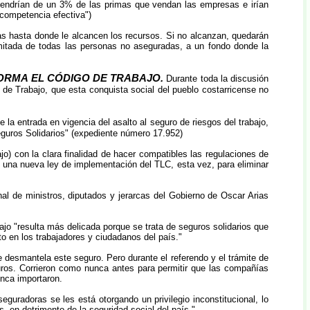
rovendrían de un 3% de las primas que vendan las empresas e irían
 competencia efectiva")
as hasta donde le alcancen los recursos. Si no alcanzan, quedarán
limitada de todas las personas no aseguradas, a un fondo donde la
FORMA EL CÓDIGO DE TRABAJO.
Durante toda la discusión
 de Trabajo, que esta conquista social del pueblo costarricense no
la entrada en vigencia del asalto al seguro de riesgos del trabajo,
eguros Solidarios" (expediente número 17.952)
jo) con la clara finalidad de hacer compatibles las regulaciones de
a, una nueva ley de implementación del TLC, esta vez, para eliminar
inal de ministros, diputados y jerarcas del Gobierno de Oscar Arias
ajo "resulta más delicada porque se trata de seguros solidarios que
o en los trabajadores y ciudadanos del país."
 desmantela este seguro. Pero durante el referendo y el trámite de
guros. Corrieron como nunca antes para permitir que las compañías
nca importaron.
guradoras se les está otorgando un privilegio inconstitucional, lo
, en detrimento de la seguridad social del país."