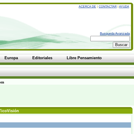
ACERCA DE
|
CONTACTAR
|
AYUDA
Busqueda Avanzada
Europa
Editoriales
Libre Pensamiento
com
 TicoVisión