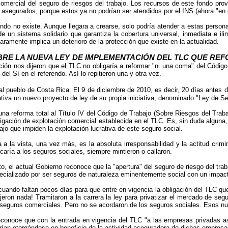
 comercial del seguro de riesgos del trabajo. Los recursos de este fondo p
o asegurados, porque estos ya no podrían ser atendidos por el INS (ahora "en
ndo no existe. Aunque llegara a crearse, solo podría atender a estas person
e un sistema solidario que garantiza la cobertura universal, inmediata e i
claramente implica un deterioro de la protección que existe en la actualidad.
BRE LA NUEVA LEY DE IMPLEMENTACIÓN DEL TLC QUE RE
ión nos dijeron que el TLC no obligaría a reformar "ni una coma" del Código
el Sí en el referendo. Así lo repitieron una y otra vez.
 pueblo de Costa Rica. El 9 de diciembre de 2010, es decir, 20 días antes de 
ativa un nuevo proyecto de ley de su propia iniciativa, denominado "Ley de S
una reforma total al Título IV del Código de Trabajo (Sobre Riesgos del Traba
bligación de explotación comercial establecida en el TLC. Es, sin duda algun
jo que impiden la explotación lucrativa de este seguro social.
ta a la vista, una vez más, es la absoluta irresponsabilidad y la actitud crim
aría a los seguros sociales, siempre mintieron o callaron.
o, el actual Gobierno reconoce que la "apertura" del seguro de riesgo del trab
pecializado por ser seguros de naturaleza eminentemente social con un impact
uando faltan pocos días para que entre en vigencia la obligación del TLC que
eron nada! Tramitaron a la carrera la ley para privatizar el mercado de se
seguros comerciales. Pero no se acordaron de los seguros sociales. Esos nu
reconoce que con la entrada en vigencia del TLC "a las empresas privadas ase
rían otorgándose en beneficio de la actividad aseguradora de dichas empresas