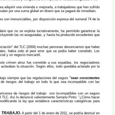
a adquirir una vivienda o mejorarla, a trabajadores que han sufrido
eudan por una suma global en dinero que se pagará de inmediato.
es son irrenunciables, por disposición expresa del numeral 74 de la
ario que no se explota lucrativamente, ha permitido garantizar la
, incluyendo las no aseguradas, y hasta ha producido excedentes que
ociación" del TLC (2004) muchas personas denunciamos que haber
iales, había sido el peor error que se podía haber cometido. Los
cial y un negocio mercantil.
ste crimen atroz fue cometido a sus espaldas, los negociadores
 aclaraban la situación. Según ellos, todo quedaba aclarado por la
abajo siempre que las regulaciones del seguro
"sean consistentes
 de riesgos del trabajo en todo lo que sea incompatible con las
tarricense de riesgos del trabajo son incompatibles con un seguro
el TLC. Así lo denunció valientemente Serrano Pinto: "¿Cómo hacer
dificando la ley que establece características categóricas para
 TRABAJO.
A partir del 1 de enero de 2011, se podría destruir en