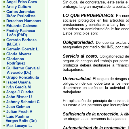
Angel Frias Coca
Sin duda, de concretarse, este sería 
embargo, la gran mayoría de la població
Arte y Cultura
Carlos Jeremías
LO QUE PERDERÍAMOS.
En nuest
Jirón: Periodista
sociales protegidos en los artículos 
Derechos Humanos
prestaciones y beneficios a las y los t
Eduardo Galeano
históricas su administración le fue en
Freddy Pacheco
Estos principios son:
León (PhD)
Gerardo Barboza
Obligatoriedad.
De cuenta exclusiva
(M.Ed.)
asegurarlos por medio del INS, por cual
Germán Gorraiz L.
Gloria Álvarez
Servicio al costo.
Obligatoriedad de
Glorianna
seguro de riesgos del trabajo por parte
Rodríguez
produzca deberá destinarse a "financ
Guillermo Carvajal
trabajadores.
Alvarado (Dr.)
Grupo Roncahuita
Universalidad.
El seguro de riesgos de
Isabel Umaña
obligación de dar cobertura a los rie
Iván García M
discriminar en razón de la actividad 
Jorge J Cuadra
trabajadora.
John Bisner U
En aplicación del principio de universa
Johnny Schmidt C.
su costo a los patronos que incumpliero
Juan Gelman
Julian Frech A
Suficiencia de la protección.
A dif
Luis Paulino
se otorgan a las personas trabajadoras
Vargas Solis (Dr.)
Max Lacayo L.
Automaticidad de la protección.
L