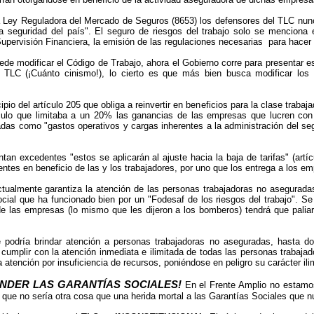
a Ley Reguladora del Mercado de Seguros (8653) los defensores del TLC nunca
a seguridad del país". El seguro de riesgos del trabajo solo se menciona en
upervisión Financiera, la emisión de las regulaciones necesarias para hacer 
e modificar el Código de Trabajo, ahora el Gobierno corre para presentar es
 TLC (¡Cuánto cinismo!), lo cierto es que más bien busca modificar los p
cipio del artículo 205 que obliga a reinvertir en beneficios para la clase trab
tículo que limitaba a un 20% las ganancias de las empresas que lucren con 
adas como "gastos operativos y cargas inherentes a la administración del segu
an excedentes "estos se aplicarán al ajuste hacia la baja de tarifas" (artí
tes en beneficio de las y los trabajadores, por uno que los entrega a los em
tualmente garantiza la atención de las personas trabajadoras no asegurada
cial que ha funcionado bien por un "Fodesaf de los riesgos del trabajo". Se 
e las empresas (lo mismo que les dijeron a los bomberos) tendrá que paliar
 podría brindar atención a personas trabajadoras no aseguradas, hasta do
a cumplir con la atención inmediata e ilimitada de todas las personas trabaj
 atención por insuficiencia de recursos, poniéndose en peligro su carácter ili
ENDER LAS GARANTÍAS SOCIALES!
En el Frente Amplio no estamos
jo, que no sería otra cosa que una herida mortal a las Garantías Sociales que 