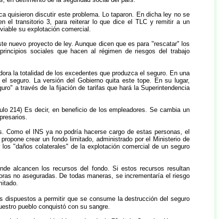
 quisieron discutir este problema. Lo taparon. En dicha ley no se
 el transitorio 3, para reiterar lo que dice el TLC y remitir a un
viable su explotación comercial.
te nuevo proyecto de ley. Aunque dicen que es para "rescatar" los
rincipios sociales que hacen al régimen de riesgos del trabajo
ajadora la totalidad de los excedentes que produzca el seguro. En una
el seguro. La versión del Gobierno quita este tope. En su lugar,
ro" a través de la fijación de tarifas que hará la Superintendencia
culo 214) Es decir, en beneficio de los empleadores. Se cambia un
presarios.
s. Como el INS ya no podría hacerse cargo de estas personas, el
propone crear un fondo limitado, administrado por el Ministerio de
 los "daños colaterales" de la explotación comercial de un seguro
nde alcancen los recursos del fondo. Si estos recursos resultan
adoras no aseguradas. De todas maneras, se incrementaría el riesgo
mitado.
 dispuestos a permitir que se consume la destrucción del seguro
nuestro pueblo conquistó con su sangre.