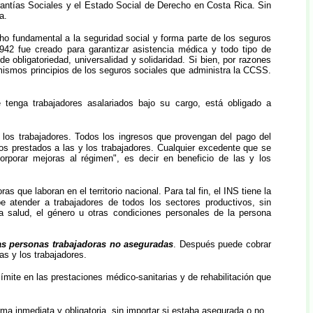
rantías Sociales y el Estado Social de Derecho en Costa Rica. Sin
a.
ho fundamental a la seguridad social y forma parte de los seguros
1942 fue creado para garantizar asistencia médica y todo tipo de
e obligatoriedad, universalidad y solidaridad. Si bien, por razones
 mismos principios de los seguros sociales que administra la CCSS.
tenga trabajadores asalariados bajo su cargo, está obligado a
y los trabajadores. Todos los ingresos que provengan del pago del
ios prestados a las y los trabajadores. Cualquier excedente que se
orporar mejoras al régimen", es decir en beneficio de las y los
s que laboran en el territorio nacional. Para tal fin, el INS tiene la
e atender a trabajadores de todos los sectores productivos, sin
la salud, el género u otras condiciones personales de la persona
 las personas trabajadoras no aseguradas
. Después puede cobrar
as y los trabajadores.
límite en las prestaciones médico-sanitarias y de rehabilitación que
ma inmediata y obligatoria, sin importar si estaba asegurada o no.