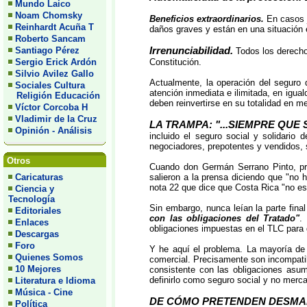
Mundo Laico
Noam Chomsky
Beneficios extraordinarios.
En casos j
Reinhardt Acuña T
daños graves y están en una situación
Roberto Sancam
Irrenunciabilidad.
Santiago Pérez
Todos los derechos
Sergio Erick Ardón
Constitución.
Silvio Avilez Gallo
Actualmente, la operación del seguro d
Sociales Cultura
atención inmediata e ilimitada, en igua
Religión Educación
deben reinvertirse en su totalidad en me
Víctor Corcoba H
Vladimir de la Cruz
LA TRAMPA: "...SIEMPRE QUE
Opinión - Análisis
incluido el seguro social y solidario
negociadores, prepotentes y vendidos, s
Otros
Cuando don Germán Serrano Pinto, pre
Caricaturas
salieron a la prensa diciendo que "no 
nota 22 que dice que Costa Rica "no est
Ciencia y
Tecnología
Sin embargo, nunca leían la parte fina
Editoriales
con las obligaciones del Tratado"
.
Enlaces
obligaciones impuestas en el TLC para g
Descargas
Foro
Y he aquí el problema. La mayoría de l
Quienes Somos
comercial. Precisamente son incompatib
10 Mejores
consistente con las obligaciones asum
definirlo como seguro social y no merca
Literatura e Idioma
Música - Cine
DE CÓMO PRETENDEN DESMAN
Política