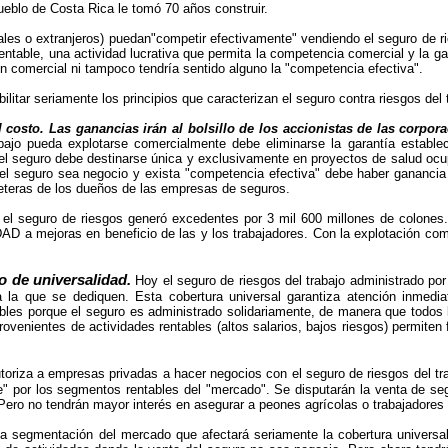
eblo de Costa Rica le tomó 70 años construir.
les o extranjeros) puedan"competir efectivamente" vendiendo el seguro de ri
entable, una actividad lucrativa que permita la competencia comercial y la gan
ión comercial ni tampoco tendría sentido alguno la "competencia efectiva".
ilitar seriamente los principios que caracterizan el seguro contra riesgos del 
al costo. Las ganancias irán al bolsillo de los accionistas de las corpo
bajo pueda explotarse comercialmente debe eliminarse la garantía establec
el seguro debe destinarse única y exclusivamente en proyectos de salud ocu
 el seguro sea negocio y exista "competencia efectiva" debe haber ganancia
lleteras de los dueños de las empresas de seguros.
 el seguro de riesgos generó excedentes por 3 mil 600 millones de colones
D a mejoras en beneficio de las y los trabajadores. Con la explotación come
io de universalidad.
Hoy el seguro de riesgos del trabajo administrado por 
a la que se dediquen. Esta cobertura universal garantiza atención inmediat
bles porque el seguro es administrado solidariamente, de manera que todos l
rovenientes de actividades rentables (altos salarios, bajos riesgos) permiten
oriza a empresas privadas a hacer negocios con el seguro de riesgos del tra
e" por los segmentos rentables del "mercado". Se disputarán la venta de se
 Pero no tendrán mayor interés en asegurar a peones agrícolas o trabajadores 
na segmentación del mercado que afectará seriamente la cobertura universal