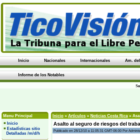
Inicio
Nacionales
Internacionales
Am. del
Informe de los Notables
Su
Menu Principal
Inicio
»
Artículos
»
Noticias Costa Rica
» Asal
Inicio
Asalto al seguro de riesgos del trab
Estadísticas sitio
Publicado en 28/12/10 a 11:05:31 GMT-06:00 Por Adminis
Detalladas /m/d/h