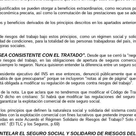
ustificados se pueden otorgar a beneficios extraordinarios, como recursos par
 económica precaria, así como la conmutación de las prestaciones que se ad
 y beneficios derivados de los principios descritos en los apartados anterior
e riesgos del trabajo bajo estos principios, como un régimen social y solid
ldad de condiciones, para la totalidad de las personas trabajadoras del país
joras sociales.
 SEA CONSISTENTE CON EL TRATADO".
Desde que se cerró la "neg
 de riesgos del trabajo, en las obligaciones de apertura de seguros comerc
iempre lo negaron. Nunca quisieron entender la diferencia entre un seguro so
sidente ejecutivo del INS en ese entonces, denunció públicamente que e
había de que preocuparse" porque se incluyeron "notas al pie de página" que
á obligada a modificar su regulación de seguros contra riesgos del trabajo".
l de la nota. La que aclara que no tendremos que modificar el Código de Tr
 O dicho en cristiano: Sí habrá que modificar las regulaciones del seguro
arantizar la explotación comercial de este seguro social.
os principios que definen la naturaleza social y solidaria del sistema cos
les con la explotación comercial con fines lucrativos que pretende imponer 
idas en este Acuerdo el Régimen Solidario de Riesgos del Trabajo? Solo mo
ntil." (El TLC y los Seguros, p.69)
TELAR EL SEGURO SOCIAL Y SOLIDARIO DE RIESGOS DEL