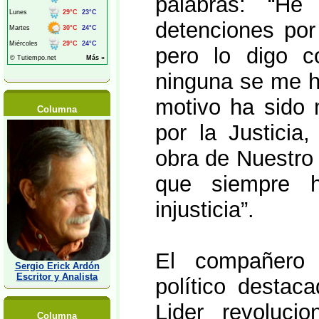
palabras: “H
detenciones por 
pero lo digo c
ninguna se me ha
motivo ha sido m
Columna
por la Justicia
obra de Nuestro
que siempre h
injusticia”.
El compañero 
Sergio Erick Ardón
Escritor y Analista
político destaca
Lider revoluci
Columna