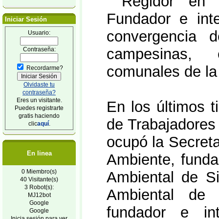
Regidor en la
Fundador e int
Iniciar Sesión
convergencia d
Usuario:
campesinas, e
Contraseña:
comunales de la
Recordarme?
Olvidaste tu
contraseña?
Eres un visitante.
En los últimos t
Puedes registrarte
gratis haciendo
de Trabajadores
clic
aquí
.
ocupó la Secret
En linea
Ambiente, funda
0 Miembro(s)
Ambiental de Si
40 Visitante(s)
3 Robot(s):
Ambiental de l
MJ12bot
Google
fundador e in
Google
Inicia sesión para ver