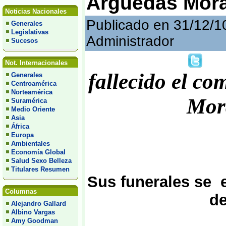
Arguedas Mora 
Noticias Nacionales
Publicado en 31/12/1
Generales
Legislativas
Administrador
Sucesos
Not. Internacionales
fallecido el c
Generales
Centroamérica
Norteamérica
Mor
Suramérica
Medio Oriente
Asia
África
Europa
Ambientales
Economía Global
Salud Sexo Belleza
Titulares Resumen
Sus funerales se e
Columnas
de
Alejandro Gallard
Albino Vargas
Amy Goodman