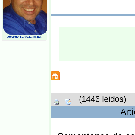
Gerardo Barboza, M.Ed.
(1446 leidos)
Art