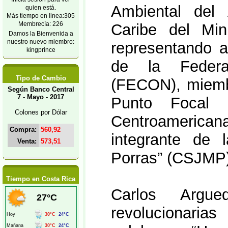
Ambiental del
quien está.
Más tiempo en linea:305
Membrecía: 226
Caribe del Min
Damos la Bienvenida a
nuestro nuevo miembro:
representando a 
kingprince
de la Federac
Tipo de Cambio
(FECON), miembr
Según Banco Central
7 - Mayo - 2017
Punto Focal
Colones por Dólar
Centroamerican
Compra:
560,92
integrante de 
Venta:
573,51
Porras” (CSJMP)
Tiempo en Costa Rica
Carlos Argue
revolucionaria