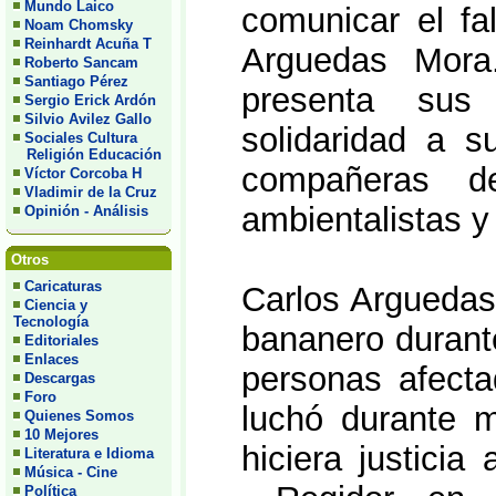
Mundo Laico
comunicar el fa
Noam Chomsky
Reinhardt Acuña T
Arguedas Mora.
Roberto Sancam
Santiago Pérez
presenta sus
Sergio Erick Ardón
Silvio Avilez Gallo
solidaridad a 
Sociales Cultura
Religión Educación
compañeras de 
Víctor Corcoba H
Vladimir de la Cruz
ambientalistas y
Opinión - Análisis
Otros
Caricaturas
Carlos Arguedas 
Ciencia y
Tecnología
bananero durant
Editoriales
Enlaces
personas afect
Descargas
Foro
luchó durante 
Quienes Somos
10 Mejores
hiciera justicia
Literatura e Idioma
Música - Cine
Política