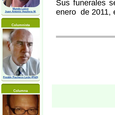
Sus funerales s
Mundo Laico
enero de 2011, e
Juan Antonio Aguilera M,
Columnista
Freddy Pacheco León (PhD)
Columna