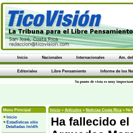
Inicio
Nacionales
Internacionales
Am. del
Editoriales
Libre Pensamiento
Informe de los No
Su punto de vista es muy important
Menu Principal
Inicio
»
Artículos
»
Noticias Costa Rica
» Ha f
Inicio
Ha fallecido e
Estadísticas sitio
Detalladas /m/d/h