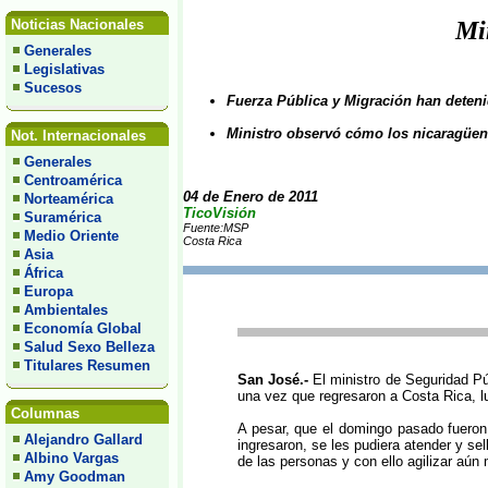
Noticias Nacionales
Mi
Generales
Legislativas
Sucesos
Fuerza Pública y Migración han deteni
Ministro observó cómo los nicaragüens
Not. Internacionales
Generales
Centroamérica
04 de Enero de 2011
Norteamérica
TicoVisión
Suramérica
Fuente:MSP
Medio Oriente
Costa Rica
Asia
África
Europa
Ambientales
Economía Global
Salud Sexo Belleza
Titulares Resumen
San José.-
El ministro de Seguridad Pú
una vez que regresaron a Costa Rica, lu
Columnas
A pesar, que el domingo pasado fueron 
Alejandro Gallard
ingresaron, se les pudiera atender y s
Albino Vargas
de las personas y con ello agilizar aún 
Amy Goodman