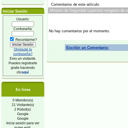
Comentarios de este artículo:
Ministro de Seguridad supervisó reingreso de n
Iniciar Sesión
Usuario:
Contraseña:
No hay comentarios por el momento.
Recordarme?
Escribir un Comentario:
Olvidaste tu
contraseña?
Eres un visitante.
Puedes registrarte
gratis haciendo
clic
aquí
.
En linea
0 Miembro(s)
21 Visitante(s)
2 Robot(s):
Google
Google
Inicia sesión para ver
quien está.