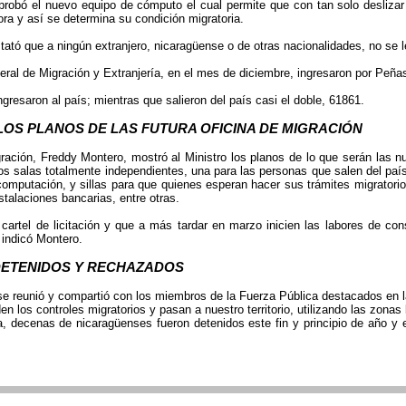
robó el nuevo equipo de cómputo el cual permite que con tan solo deslizar e
ra y así se determina su condición migratoria.
ató que a ningún extranjero, nicaragüense o de otras nacionalidades, no se l
eral de Migración y Extranjería, en el mes de diciembre, ingresaron por Peña
gresaron al país; mientras que salieron del país casi el doble, 61861.
 LOS PLANOS DE LAS FUTURA OFICINA DE MIGRACIÓN
ración, Freddy Montero, mostró al Ministro los planos de lo que serán las n
dos salas totalmente independientes, una para las personas que salen del paí
omputación, y sillas para que quienes esperan hacer sus trámites migrator
stalaciones bancarias, entre otras.
artel de licitación y que a más tardar en marzo inicien las labores de con
 indicó Montero.
DETENIDOS Y RECHAZADOS
 se reunió y compartió con los miembros de la Fuerza Pública destacados en la
n los controles migratorios y pasan a nuestro territorio, utilizando las zona
, decenas de nicaragüenses fueron detenidos este fin y principio de año y 