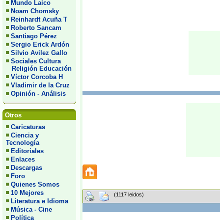
Mundo Laico
Noam Chomsky
Reinhardt Acuña T
Roberto Sancam
Santiago Pérez
Sergio Erick Ardón
Silvio Avilez Gallo
Sociales Cultura
Religión Educación
Víctor Corcoba H
Vladimir de la Cruz
Opinión - Análisis
Otros
Caricaturas
Ciencia y
Tecnología
Editoriales
Enlaces
Descargas
Foro
Quienes Somos
10 Mejores
(1117 leidos)
Literatura e Idioma
Música - Cine
Política