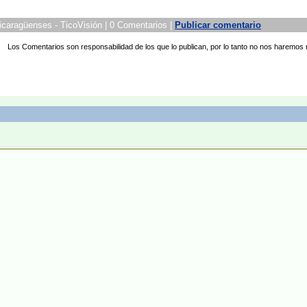
icaragüenses - TicoVisión | 0 Comentarios |
Publicar comentario
Los Comentarios son responsabilidad de los que lo publican, por lo tanto no nos haremos