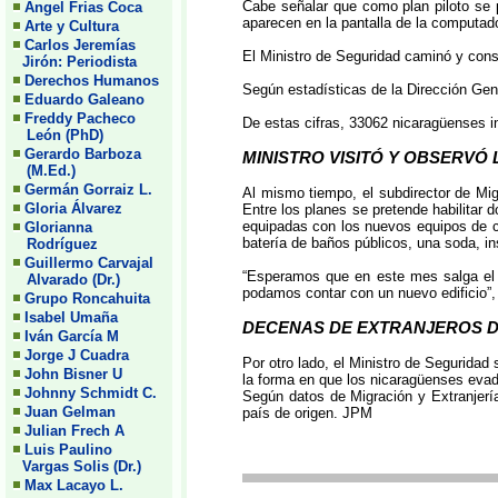
Cabe señalar que como plan piloto se p
Angel Frias Coca
aparecen en la pantalla de la computado
Arte y Cultura
Carlos Jeremías
El Ministro de Seguridad caminó y const
Jirón: Periodista
Derechos Humanos
Según estadísticas de la Dirección Gen
Eduardo Galeano
Freddy Pacheco
De estas cifras, 33062 nicaragüenses in
León (PhD)
Gerardo Barboza
MINISTRO VISITÓ Y OBSERVÓ
(M.Ed.)
Germán Gorraiz L.
Al mismo tiempo, el subdirector de Mig
Gloria Álvarez
Entre los planes se pretende habilitar 
equipadas con los nuevos equipos de c
Glorianna
batería de baños públicos, una soda, in
Rodríguez
Guillermo Carvajal
“Esperamos que en este mes salga el c
Alvarado (Dr.)
podamos contar con un nuevo edificio”,
Grupo Roncahuita
Isabel Umaña
DECENAS DE EXTRANJEROS 
Iván García M
Jorge J Cuadra
Por otro lado, el Ministro de Seguridad
John Bisner U
la forma en que los nicaragüenses evade
Johnny Schmidt C.
Según datos de Migración y Extranjería
Juan Gelman
país de origen. JPM
Julian Frech A
Luis Paulino
Vargas Solis (Dr.)
Max Lacayo L.