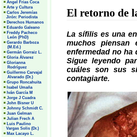
Angel Frias Coca
Arte y Cultura
El retorno de la
Carlos Jeremías
Jirón: Periodista
Derechos Humanos
Eduardo Galeano
La sífilis es una 
Freddy Pacheco
León (PhD)
muchos piensan e
Gerardo Barboza
(M.Ed.)
enfermedad no ha d
Germán Gorraiz L.
Gloria Álvarez
Sigue leyendo par
Glorianna
Rodríguez
cuáles son sus s
Guillermo Carvajal
contagiarte.
Alvarado (Dr.)
Grupo Roncahuita
Isabel Umaña
Iván García M
Jorge J Cuadra
John Bisner U
Johnny Schmidt C.
Juan Gelman
Julian Frech A
Luis Paulino
Vargas Solis (Dr.)
Max Lacayo L.