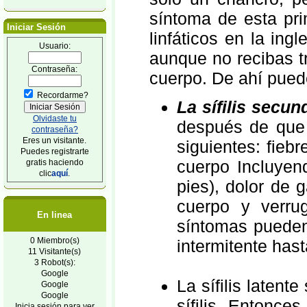
síntoma de esta pri
Iniciar Sesión
linfáticos en la ing
Usuario:
aunque no recibas t
Contraseña:
cuerpo. De ahí pued
Recordarme?
La sífilis secun
Olvidaste tu
después de que 
contraseña?
Eres un visitante.
siguientes: fiebr
Puedes registrarte
cuerpo Incluyen
gratis haciendo
clic
aquí
.
pies), dolor de 
cuerpo y verru
En linea
síntomas pueden
0 Miembro(s)
intermitente hast
11 Visitante(s)
3 Robot(s):
Google
La sífilis laten
Google
Google
sífilis. Entonce
Inicia sesión para ver