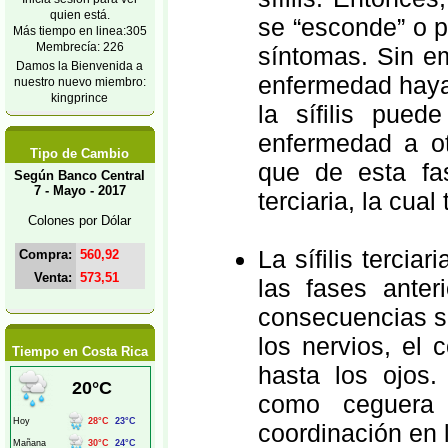
quien está.
se “esconde” o p
Más tiempo en linea:305
Membrecía: 226
síntomas. Sin e
Damos la Bienvenida a
enfermedad haya 
nuestro nuevo miembro:
kingprince
la sífilis pued
enfermedad a o
Tipo de Cambio
que de esta fas
Según Banco Central
7 - Mayo - 2017
terciaria, la cua
Colones por Dólar
La sífilis tercia
Compra:
560,92
Venta:
573,51
las fases anter
consecuencias se
los nervios, el
Tiempo en Costa Rica
hasta los ojos
como ceguera g
coordinación en