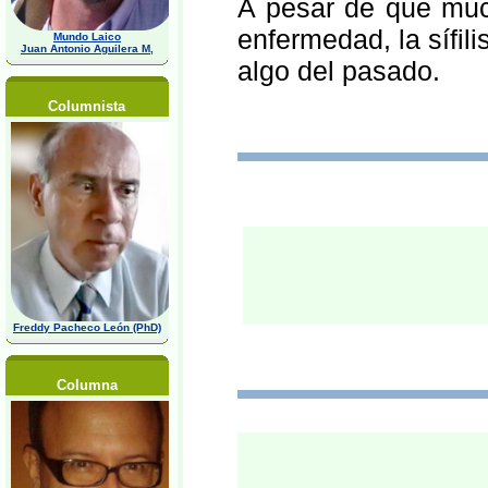
A pesar de que muc
enfermedad, la sífil
Mundo Laico
Juan Antonio Aguilera M,
algo del pasado.
Columnista
Freddy Pacheco León (PhD)
Columna