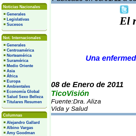
Noticias Nacionales
Generales
El 
Legislativas
Sucesos
Not. Internacionales
Generales
Centroamérica
Norteamérica
Una enfermeda
Suramérica
Medio Oriente
Asia
África
Europa
08 de Enero de 2011
Ambientales
TicoVisión
Economía Global
Salud Sexo Belleza
Fuente:Dra. Aliza
Titulares Resumen
Vida y Salud
Columnas
Alejandro Gallard
Albino Vargas
Amy Goodman