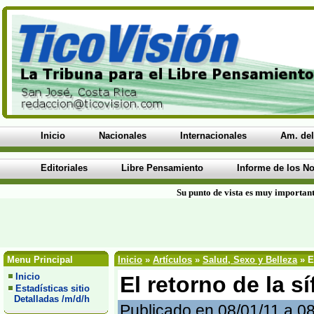
Inicio
Nacionales
Internacionales
Am. del
Editoriales
Libre Pensamiento
Informe de los No
Su punto de vista es muy important
Menu Principal
Inicio
»
Artículos
»
Salud, Sexo y Belleza
» El
Inicio
El retorno de la sí
Estadísticas sitio
Detalladas /m/d/h
Publicado en 08/01/11 a 0