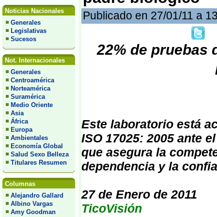
Noticias Nacionales
Publicado en 27/01/11 a 1
Generales
Legislativas
Sucesos
22% de pruebas d
Not. Internacionales
Generales
Centroamérica
Norteamérica
Suramérica
Medio Oriente
Asia
Este laboratorio está a
África
Europa
ISO 17025: 2005 ante el
Ambientales
Economía Global
que asegura la compete
Salud Sexo Belleza
Titulares Resumen
dependencia y la confia
Columnas
27 de Enero de 2011
Alejandro Gallard
Albino Vargas
TicoVisión
Amy Goodman