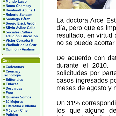
Mundo Laico
Noam Chomsky
Reinhardt Acuña T
Roberto Sancam
La doctora Arce Es
Santiago Pérez
Sergio Erick Ardón
día, pero que es imp
Silvio Avilez Gallo
Sociales Cultura
resultado, en virtud
Religión Educación
Víctor Corcoba H
no se puede acortar
Vladimir de la Cruz
Opinión - Análisis
De acuerdo con dat
Otros
durante el 2010, 
Caricaturas
solicitudes por par
Ciencia y
Tecnología
casos ingresados p
Editoriales
Enlaces
meses de agosto y 
Descargas
Foro
Quienes Somos
Un 31% correspondie
10 Mejores
Literatura e Idioma
los que alguno de
Música - Cine
Política