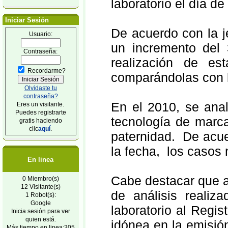
laboratorio el día de 
Iniciar Sesión
De acuerdo con la je
Usuario:
un incremento del
Contraseña:
realización de es
Recordarme?
comparándolas con l
Olvidaste tu
contraseña?
En el 2010, se anal
Eres un visitante.
Puedes registrarte
tecnología de marca
gratis haciendo
clic
aquí
.
paternidad. De acue
la fecha, los casos 
En linea
Cabe destacar que a
0 Miembro(s)
12 Visitante(s)
de análisis realiz
1 Robot(s):
Google
laboratorio al Regis
Inicia sesión para ver
quien está.
idónea en la emisión
Más tiempo en linea:305