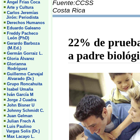
Fuente:CCSS
Angel Frias Coca
Arte y Cultura
Costa Rica
Carlos Jeremías
Jirón: Periodista
Derechos Humanos
Eduardo Galeano
Freddy Pacheco
León (PhD)
22% de prueba
Gerardo Barboza
(M.Ed.)
a padre biológ
Germán Gorraiz L.
Gloria Álvarez
Glorianna
Rodríguez
Guillermo Carvajal
Alvarado (Dr.)
Grupo Roncahuita
Isabel Umaña
Iván García M
Jorge J Cuadra
John Bisner U
Johnny Schmidt C.
Juan Gelman
Julian Frech A
Luis Paulino
Vargas Solis (Dr.)
Max Lacayo L.