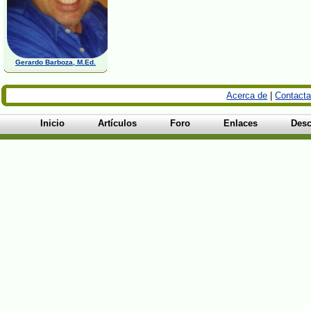
Gerardo Barboza, M.Ed.
Acerca de
|
Contacta
Inicio
Artículos
Foro
Enlaces
Desc