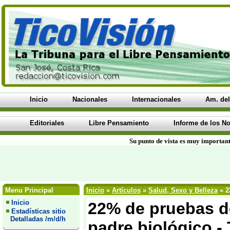
Inicio
Nacionales
Internacionales
Am. del
Editoriales
Libre Pensamiento
Informe de los No
Su punto de vista es muy important
Menu Principal
Inicio
»
Artículos
»
Salud, Sexo y Belleza
» 2
Inicio
22% de pruebas d
Estadísticas sitio
Detalladas /m/d/h
padre biológico -