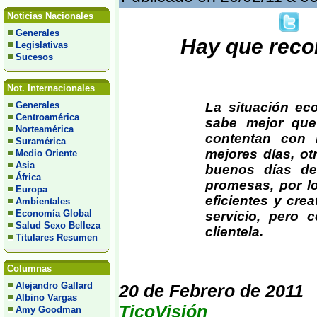
Noticias Nacionales
Generales
Hay que reco
Legislativas
Sucesos
Not. Internacionales
Generales
La situación ec
Centroamérica
sabe mejor que
Norteamérica
contentan con 
Suramérica
mejores días, ot
Medio Oriente
Asia
buenos días d
África
promesas, por lo
Europa
eficientes y crea
Ambientales
Economía Global
servicio, pero 
Salud Sexo Belleza
clientela.
Titulares Resumen
Columnas
Alejandro Gallard
20 de Febrero de 2011
Albino Vargas
TicoVisión
Amy Goodman