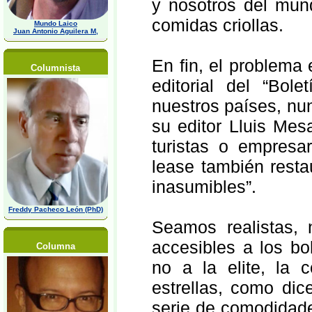
y nosotros del mun
comidas criollas.
Mundo Laico
Juan Antonio Aguilera M,
En fin, el problema 
Columnista
editorial del “Bol
nuestros países, nun
su editor Lluis Mesa
turistas o empresa
lease también restau
inasumibles”.
Freddy Pacheco León (PhD)
Seamos realistas, 
accesibles a los bo
Columna
no a la elite, la 
estrellas, como di
serie de comodidade