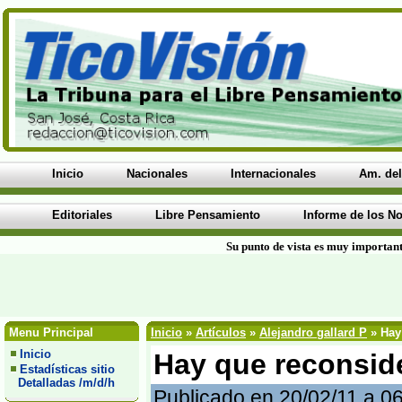
Inicio
Nacionales
Internacionales
Am. del
Editoriales
Libre Pensamiento
Informe de los No
Su punto de vista es muy important
Menu Principal
Inicio
»
Artículos
»
Alejandro gallard P
» Hay 
Inicio
Hay que reconside
Estadísticas sitio
Detalladas /m/d/h
Publicado en 20/02/11 a 0