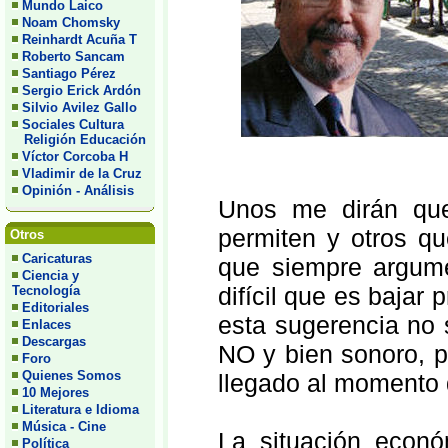
Mundo Laico
Noam Chomsky
Reinhardt Acuña T
Roberto Sancam
Santiago Pérez
Sergio Erick Ardón
Silvio Avilez Gallo
Sociales Cultura
Religión Educación
Víctor Corcoba H
Vladimir de la Cruz
Opinión - Análisis
Unos me dirán que
permiten y otros qu
Otros
Caricaturas
que siempre argume
Ciencia y
difícil que es bajar
Tecnología
Editoriales
esta sugerencia no
Enlaces
Descargas
NO y bien sonoro, 
Foro
Quienes Somos
llegado al momento 
10 Mejores
Literatura e Idioma
Música - Cine
La situación econó
Política