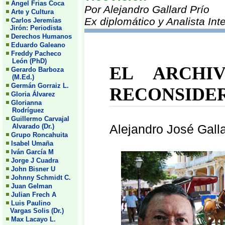
Angel Frias Coca
Por Alejandro Gallard Prío
Arte y Cultura
Ex diplomático y Analista Int
Carlos Jeremías
Jirón: Periodista
Derechos Humanos
Eduardo Galeano
Freddy Pacheco
León (PhD)
EL ARCHI
Gerardo Barboza
(M.Ed.)
Germán Gorraiz L.
RECONSIDER
Gloria Álvarez
Glorianna
Rodríguez
Guillermo Carvajal
Alejandro José Galla
Alvarado (Dr.)
Grupo Roncahuita
Isabel Umaña
Iván García M
Jorge J Cuadra
John Bisner U
Johnny Schmidt C.
Juan Gelman
Julian Frech A
Luis Paulino
Vargas Solis (Dr.)
Max Lacayo L.