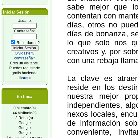
sabe mejor que lo
Iniciar Sesión
contentan con mante
Usuario:
días, otros no pue
Contraseña:
días de bonanza, s
lo que solo nos qu
Recordarme?
creativos y, por sob
Olvidaste tu
contraseña?
con una rebaja llama
Eres un visitante.
Puedes registrarte
gratis haciendo
La clave es atraer
clic
aquí
.
reside en los desti
nuestra mejor pr
En linea
independientes, alg
0 Miembro(s)
nexos locales, encu
44 Visitante(s)
3 Robot(s):
de información sob
Google
Google
conveniente, inv
Google
Inicia sesión para ver