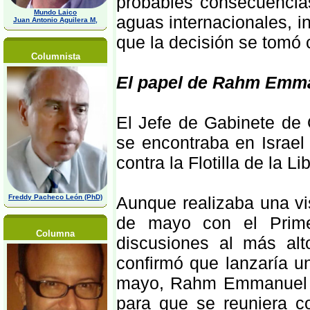
probables consecuencias 
Mundo Laico
aguas internacionales, in
Juan Antonio Aguilera M,
que la decisión se tomó
Columnista
El papel de Rahm Emm
El Jefe de Gabinete d
se encontraba en Israel
contra la Flotilla de la Li
Freddy Pacheco León (PhD)
Aunque realizaba una vi
de mayo con el Prime
Columna
discusiones al más alto
confirmó que lanzaría una
mayo, Rahm Emmanuel e
para que se reuniera c