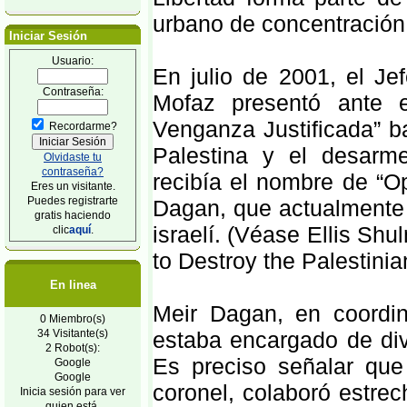
urbano de concentración
Iniciar Sesión
Usuario:
En julio de 2001, el Jef
Contraseña:
Mofaz presentó ante e
Venganza Justificada” ba
Recordarme?
Palestina y el desarm
Olvidaste tu
contraseña?
recibía el nombre de “Op
Eres un visitante.
Puedes registrarte
Dagan, que actualmente d
gratis haciendo
israelí. (Véase Ellis Sh
clic
aquí
.
to Destroy the Palestinia
En linea
Meir Dagan, en coordi
0 Miembro(s)
34 Visitante(s)
estaba encargado de dive
2 Robot(s):
Es preciso señalar qu
Google
Google
coronel, colaboró estre
Inicia sesión para ver
quien está.