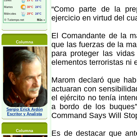
“Como parte de la prep
ejercicio en virtud del c
El Comandante de la mar
Columna
que las fuerzas de la ma
para proteger las vida
elementos terroristas ni
Marom declaró que habí
actuaran con sensibilida
el ejército no tenía int
a bordo de los buques”.
Sergio Erick Ardón
Command Says Will Stop F
Escritor y Analista
Columna
Es de destacar que ante