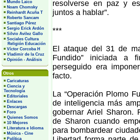
resolverse en paz y e
Mundo Laico
Noam Chomsky
juntos a hablar”.
Reinhardt Acuña T
Roberto Sancam
Santiago Pérez
Sergio Erick Ardón
***
Silvio Avilez Gallo
Sociales Cultura
Religión Educación
El ataque del 31 de m
Víctor Corcoba H
Vladimir de la Cruz
Fundido” iniciada a f
Opinión - Análisis
perseguido era imponer
Otros
facto.
Caricaturas
Ciencia y
Tecnología
La “Operación Plomo Fun
Editoriales
de inteligencia más am
Enlaces
Descargas
gobernar Ariel Sharon. 
Foro
Quienes Somos
de Sharon cuando empe
10 Mejores
Literatura e Idioma
para bombardear ciudades
Música - Cine
Libertad forma parte d
Política