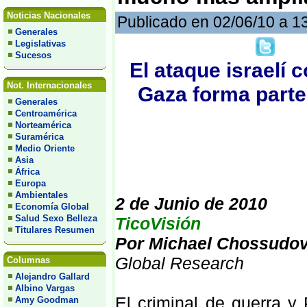
Noticias Nacionales
Publicado en 02/06/10 a 1
Generales
Legislativas
Sucesos
El ataque israelí c
Not. Internacionales
Gaza forma parte
Generales
Centroamérica
Norteamérica
Suramérica
Medio Oriente
Asia
África
Europa
Ambientales
2 de Junio de 2010
Economía Global
Salud Sexo Belleza
TicoVisión
Titulares Resumen
Por Michael Chossudo
Global Research
Columnas
Alejandro Gallard
Albino Vargas
El criminal de guerra y
Amy Goodman