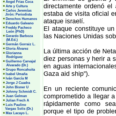
Angel Frias Coca
directamente ordenó el a
Arte y Cultura
Carlos Jeremías
estaba de visita oficial
Jirón: Periodista
Derechos Humanos
ataque israelí.
Eduardo Galeano
El ataque constituye un
Freddy Pacheco
León (PhD)
las Naciones Unidas sob
Gerardo Barboza
(M.Ed.)
Germán Gorraiz L.
Gloria Álvarez
La última acción de Net
Glorianna
Rodríguez
diez personas y herir a 
Guillermo Carvajal
en aguas internacionale
Alvarado (Dr.)
Grupo Roncahuita
Gaza aid ship”).
Isabel Umaña
Iván García M
Jorge J Cuadra
En un reciente comunic
John Bisner U
Johnny Schmidt C.
comprometido a llegar a
Juan Gelman
Julian Frech A
rápidamente como sea 
Luis Paulino
Vargas Solis (Dr.)
porque el tipo de probl
Max Lacayo L.