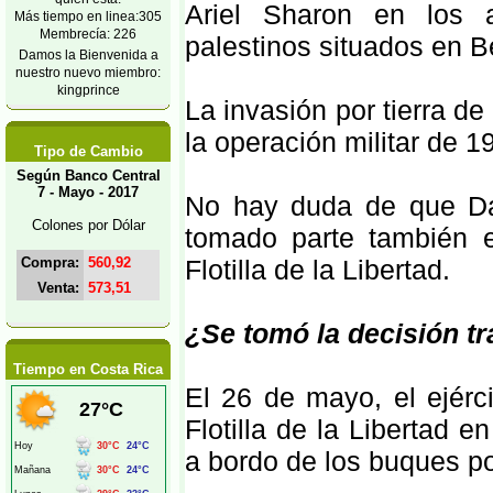
Ariel Sharon en los 
Más tiempo en linea:305
Membrecía: 226
palestinos situados en Be
Damos la Bienvenida a
nuestro nuevo miembro:
kingprince
La invasión por tierra d
la operación militar de
Tipo de Cambio
Según Banco Central
7 - Mayo - 2017
No hay duda de que Daga
Colones por Dólar
tomado parte también e
Compra:
560,92
Flotilla de la Libertad.
Venta:
573,51
¿Se tomó la decisión t
Tiempo en Costa Rica
El 26 de mayo, el ejérci
Flotilla de la Libertad 
a bordo de los buques po