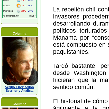
La rebelión chií con
invasores procedent
desarrollando duran
políticos torturado
Columna
Manama por “consej
está compuesto en s
paquistaníes.
Tardó bastante, per
desde Washington 
hicieran que la m
sentido común.
Sergio Erick Ardón
Escritor y Analista
El historial de cómo
Columna
ágilmente a la g