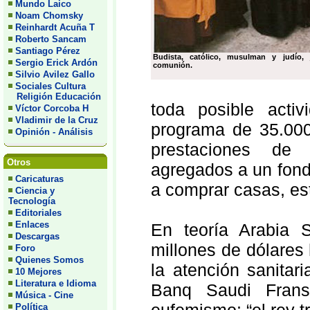
Mundo Laico
Noam Chomsky
Reinhardt Acuña T
Roberto Sancam
Santiago Pérez
Budista, católico, musulman y judío,
Sergio Erick Ardón
comunión.
Silvio Avilez Gallo
Sociales Cultura
Religión Educación
toda posible acti
Víctor Corcoba H
Vladimir de la Cruz
programa de 35.000
Opinión - Análisis
prestaciones de
Otros
agregados a un fond
Caricaturas
a comprar casas, es
Ciencia y
Tecnología
Editoriales
Enlaces
En teoría Arabia 
Descargas
millones de dólares 
Foro
Quienes Somos
la atención sanitari
10 Mejores
Literatura e Idioma
Banq Saudi Fransi
Música - Cine
Política