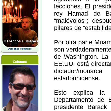
lecciones. El presi
rey Hamad de Bar
“malévolos”; despu
pilares de “estabili
Por otra parte Muam
son verdaderamente
Derechos Humanos
de Washington. La 
Columna
EE.UU. está directa
dictador/monarc
estadounidense.
Esto explica la 
Departamento de E
presidente Barac