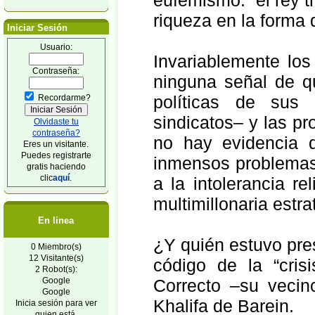
eufemismo: “el rey tr
riqueza en la forma 
Iniciar Sesión
Usuario:
Invariablemente los
Contraseña:
ninguna señal de qu
políticas de sus 
Recordarme?
sindicatos– y las pr
Olvidaste tu
contraseña?
no hay evidencia 
Eres un visitante.
Puedes registrarte
inmensos problemas
gratis haciendo
clic
aquí
.
a la intolerancia r
multimillonaria estra
En linea
¿Y quién estuvo pres
0 Miembro(s)
12 Visitante(s)
código de la “cri
2 Robot(s):
Google
Correcto –su vecin
Google
Khalifa de Barein.
Inicia sesión para ver
quien está.