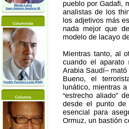
pueblo por Gadafi, 
Mundo Laico
Juan Antonio Aguilera M,
analistas de los th
los adjetivos más es
Columnista
nada mejor que de
modelo de lacayo d
Mientras tanto, al
cuando el aparato
Arabia Saudí– mató 
Bueno, el terroris
Freddy Pacheco León (PhD)
lunático, mientras a
“estrecho aliado” 
Columna
desde el punto de v
esencial para asegu
Ormuz, un bastión co