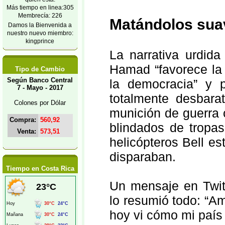
Más tiempo en linea:305
Membrecía: 226
Matándolos sua
Damos la Bienvenida a
nuestro nuevo miembro:
kingprince
La narrativa urdida
Hamad “favorece la 
Tipo de Cambio
Según Banco Central
la democracia” y p
7 - Mayo - 2017
totalmente desbara
Colones por Dólar
munición de guerra 
Compra:
560,92
blindados de tropas
Venta:
573,51
helicópteros Bell e
disparaban.
Tiempo en Costa Rica
Un mensaje en Twitt
lo resumió todo: “Am
hoy vi cómo mi país 