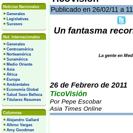
Noticias Nacionales
Publicado en 26/02/11 a 1
Generales
Legislativas
Sucesos
Un fantasma recorr
Not. Internacionales
Generales
Centroamérica
Norteamérica
La gente en Medi
Suramérica
Medio Oriente
Asia
África
Europa
26 de Febrero de 2011
Ambientales
Economía Global
TicoVisión
Salud Sexo Belleza
Titulares Resumen
Por Pepe Escobar
Asia Times Online
Columnas
Alejandro Gallard
Albino Vargas
Amy Goodman