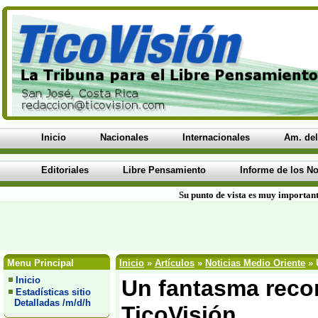
Inicio
Nacionales
Internacionales
Am. del
Editoriales
Libre Pensamiento
Informe de los No
Su punto de vista es muy important
Menu Principal
Inicio
»
Artículos
»
Noticias Medio Oriente
» 
Inicio
Un fantasma recor
Estadísticas sitio
Detalladas /m/d/h
TicoVisión