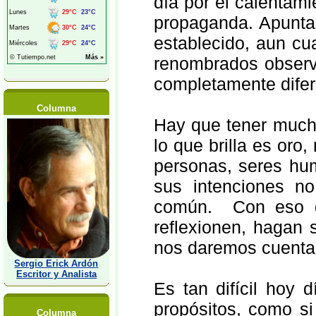
día por el calentami
propaganda. Apunta
establecido, aun cu
renombrados observ
completamente difer
Columna
Hay que tener much
lo que brilla es oro
personas, seres hu
sus intenciones n
común. Con eso d
reflexionen, hagan 
nos daremos cuenta
Sergio Erick Ardón
Escritor y Analista
Es tan difícil hoy 
propósitos, como si
Columna