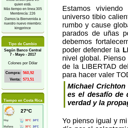
quien está.
Estamos viviendo
Más tiempo en linea:305
Membrecía: 226
universo tibio calie
Damos la Bienvenida a
rumbo y cause globa
nuestro nuevo miembro:
kingprince
parados de uñas po
debemos fortalecer
Tipo de Cambio
poder defender la
L
Según Banco Central
7 - Mayo - 2017
nivel global. Piens
Colones por Dólar
de la LIBERTAD deb
Compra:
560,92
para hacer valer T
Venta:
573,51
Michael Crichton
es el desafío de d
Tiempo en Costa Rica
verdad y la prop
Yo pienso igual y mi