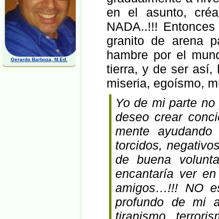
en el asunto, cr
NADA..!!! Entonces
granito de arena 
hambre por el mundo
Gerardo Barboza, M.Ed.
tierra, y de ser as
miseria, egoísmo, m
Yo de mi parte no 
deseo crear conc
mente ayudando 
torcidos, negativ
de buena volunta
encantaría ver en
amigos…!!! NO e
profundo de mi 
tiranismo, terror