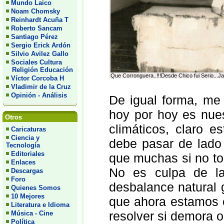
Mundo Laico
Noam Chomsky
Reinhardt Acuña T
Roberto Sancam
Santiago Pérez
Sergio Erick Ardón
Silvio Avilez Gallo
Sociales Cultura
Religión Educación
Que Corronguera..!!!Desde Chico fui Serio...Jaj
Víctor Corcoba H
Vladimir de la Cruz
Opinión - Análisis
De igual forma, me
hoy por hoy es nue
Otros
climáticos, claro 
Caricaturas
Ciencia y
debe pasar de lado 
Tecnología
Editoriales
que muchas si no to
Enlaces
No es culpa de la
Descargas
Foro
desbalance natural 
Quienes Somos
10 Mejores
que ahora estamos e
Literatura e Idioma
resolver si demora o
Música - Cine
Política