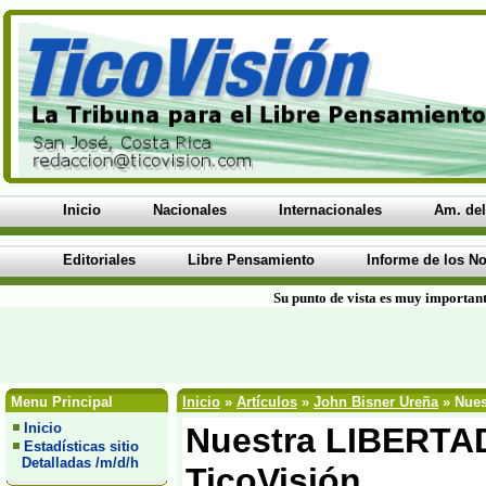
Inicio
Nacionales
Internacionales
Am. del
Editoriales
Libre Pensamiento
Informe de los No
Su punto de vista es muy important
Menu Principal
Inicio
»
Artículos
»
John Bisner Ureña
» Nues
Inicio
Nuestra LIBERTA
Estadísticas sitio
Detalladas /m/d/h
TicoVisión