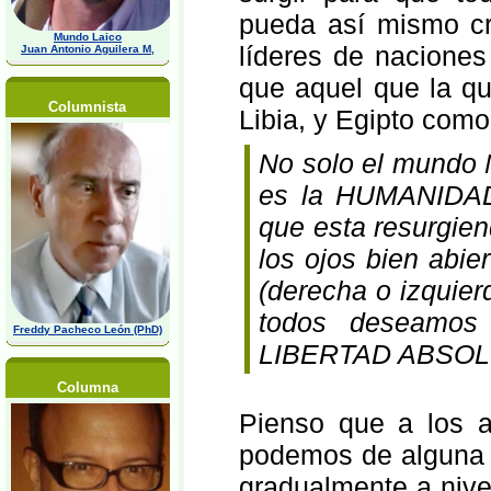
pueda así mismo cre
Mundo Laico
líderes de naciones
Juan Antonio Aguilera M,
que aquel que la qui
Columnista
Libia, y Egipto com
No solo el mundo
es la HUMANIDAD
que esta resurgie
los ojos bien abie
(derecha o izquie
todos deseamos 
Freddy Pacheco León (PhD)
LIBERTAD ABSOL
Columna
Pienso que a los a
podemos de alguna 
gradualmente a nivel