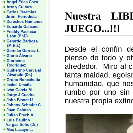
Angel Frias Coca
Arte y Cultura
Carlos Jeremías
Nuestra L
Jirón: Periodista
Derechos Humanos
JUEGO...!!!
Eduardo Galeano
Freddy Pacheco
León (PhD)
Gerardo Barboza
(M.Ed.)
Desde el confín de
Germán Gorraiz L.
Gloria Álvarez
pienso de todo y o
Glorianna
alrededor. Miro al c
Rodríguez
Guillermo Carvajal
tanta maldad, egoís
Alvarado (Dr.)
Grupo Roncahuita
humanidad, que no
Isabel Umaña
Iván García M
rumbo por uno sin 
Jorge J Cuadra
nuestra propia extin
John Bisner U
Johnny Schmidt C.
Juan Gelman
Julian Frech A
Luis Paulino
Vargas Solis (Dr.)
Max Lacayo L.