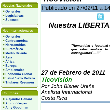
Noticias Nacionales
Publicado en 27/02/11 a 1
Generales
Legislativas
Sucesos
Nuestra LIBERTA
Not. Internacionales
Generales
Centroamérica
Norteamérica
"Humanidad e igualdad e
Suramérica
que saber analizar l
conseguimos"…!!!"
Medio Oriente
Asia
África
Europa
Ambientales
27 de Febrero de 2011
Economía Global
TicoVisión
Salud Sexo Belleza
Titulares Resumen
Por John Bisner Ureña
Analista Internacional
Columnas
Costa Rica
Alejandro Gallard
Albino Vargas
Amy Goodman