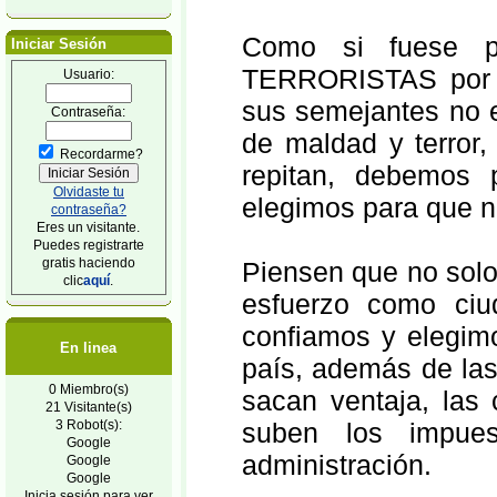
Como si fuese p
Iniciar Sesión
TERRORISTAS por e
Usuario:
sus semejantes no 
Contraseña:
de maldad y terror,
Recordarme?
repitan, debemos
Olvidaste tu
elegimos para que no
contraseña?
Eres un visitante.
Puedes registrarte
gratis haciendo
Piensen que no solo 
clic
aquí
.
esfuerzo como ci
confiamos y elegimo
En linea
país, además de las
0 Miembro(s)
sacan ventaja, las
21 Visitante(s)
3 Robot(s):
suben los impue
Google
administración.
Google
Google
Inicia sesión para ver