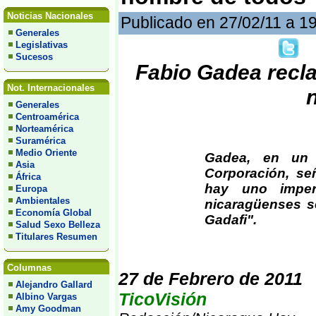
Noticias Nacionales
Publicado en 27/02/11 a 1
Generales
Legislativas
Sucesos
Fabio Gadea recl
Not. Internacionales
Generales
Centroamérica
Norteamérica
Suramérica
Medio Oriente
Gadea, en un 
Asia
Corporación, s
África
hay uno impe
Europa
Ambientales
nicaragüenses s
Economía Global
Gadafi".
Salud Sexo Belleza
Titulares Resumen
Columnas
27 de Febrero de 2011
Alejandro Gallard
TicoVisión
Albino Vargas
Amy Goodman