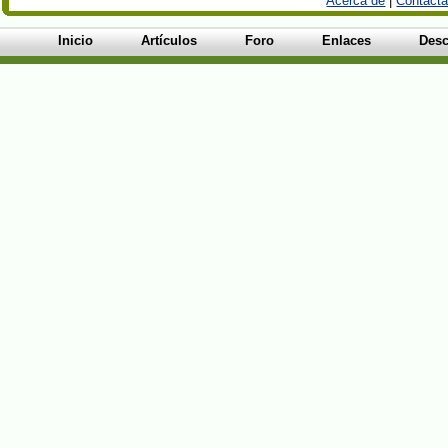
Acerca de
|
Contacta
Inicio
Artículos
Foro
Enlaces
Desc