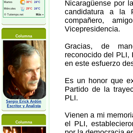
Nicaragüense por la
candidatura a la 
compañero, amig
Vicepresidencia.
Columna
Gracias, de mane
reconocido del PLI,
en este esfuerzo des
Es un honor que ex
Partido de la traye
PLI.
Sergio Erick Ardón
Escritor y Analista
Vienen a mi memoria
el PLI, establecier
Columna
por la democracia e