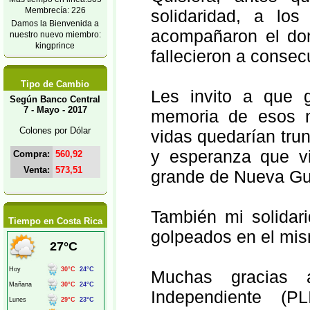
Membrecía: 226
solidaridad, a los
Damos la Bienvenida a
acompañaron el do
nuestro nuevo miembro:
kingprince
fallecieron a consec
Tipo de Cambio
Les invito a que 
Según Banco Central
7 - Mayo - 2017
memoria de esos n
Colones por Dólar
vidas quedarían tru
y esperanza que vi
Compra:
560,92
Venta:
573,51
grande de Nueva Gu
También mi solidari
Tiempo en Costa Rica
golpeados en el mis
Muchas gracias a
Independiente (P