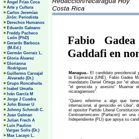
Redacción/Nicaragua Hoy
Angel Frias Coca
Costa Rica
Arte y Cultura
Carlos Jeremías
Jirón: Periodista
Derechos Humanos
Eduardo Galeano
Freddy Pacheco
Fabio Gadea
León (PhD)
Gerardo Barboza
(M.Ed.)
Gaddafi en nom
Germán Gorraiz L.
Gloria Álvarez
Glorianna
Rodríguez
Managua.-
El candidato presidencial
Guillermo Carvajal
la Esperanza (UNE), Fabio Gadea Man
Alvarado (Dr.)
mandatario Daniel Ortega por "el abus
Grupo Roncahuita
"el genocida y asesino" Muamar e
Isabel Umaña
nicaragüenses".
Iván García M
Jorge J Cuadra
"Quiero referirme a algo que tie
John Bisner U
internacional, al genocidio en Libia",
Johnny Schmidt C.
el opositor Partido Liberal Constitucio
Centroamericano (Parlacen) en una c
Juan Gelman
Independiente (PLI) que apoya su candi
Julian Frech A
Luis Paulino
Vargas Solis (Dr.)
Max Lacayo L.