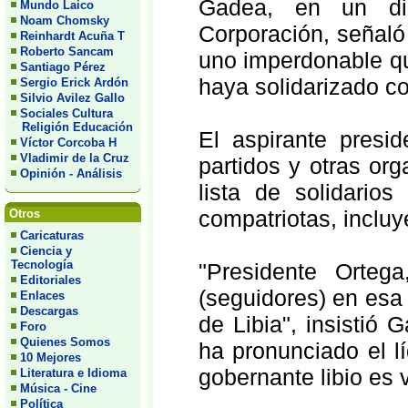
Gadea, en un dis
Mundo Laico
Noam Chomsky
Corporación, señal
Reinhardt Acuña T
Roberto Sancam
uno imperdonable q
Santiago Pérez
haya solidarizado co
Sergio Erick Ardón
Silvio Avilez Gallo
Sociales Cultura
Religión Educación
El aspirante presi
Víctor Corcoba H
Vladimir de la Cruz
partidos y otras org
Opinión - Análisis
lista de solidari
compatriotas, incluy
Otros
Caricaturas
Ciencia y
Tecnología
"Presidente Orte
Editoriales
(seguidores) en esa 
Enlaces
Descargas
de Libia", insistió 
Foro
Quienes Somos
ha pronunciado el l
10 Mejores
gobernante libio es 
Literatura e Idioma
Música - Cine
Política