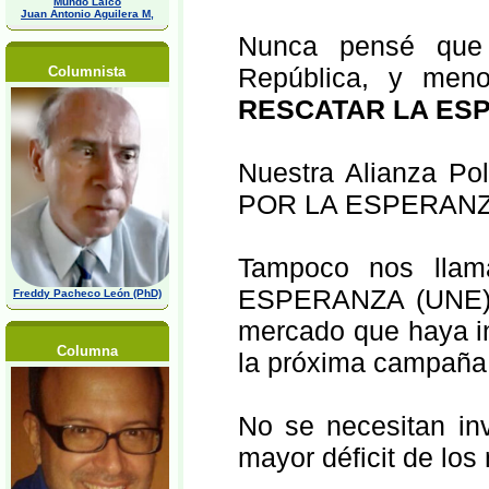
Mundo Laico
Juan Antonio Aguilera M,
Nunca pensé que 
República, y men
Columnista
RESCATAR LA ES
Nuestra Alianza P
POR LA ESPERANZA 
Tampoco nos ll
ESPERANZA (UNE), 
Freddy Pacheco León (PhD)
mercado que haya i
Columna
la próxima campaña 
No se necesitan in
mayor déficit de l