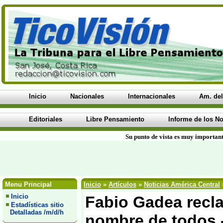
Inicio
Nacionales
Internacionales
Am. del
Editoriales
Libre Pensamiento
Informe de los No
Su punto de vista es muy important
Menu Principal
Inicio
»
Artículos
»
Noticias América Central
Inicio
Fabio Gadea recl
Estadísticas sitio
Detalladas /m/d/h
nombre de todos -