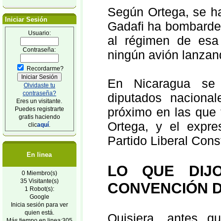
Según Ortega, se ha
Iniciar Sesión
Gadafi ha bombardea
Usuario:
al régimen de esa
Contraseña:
ningún avión lanzan
Recordarme?
En Nicaragua se c
Olvidaste tu
contraseña?
diputados naciona
Eres un visitante.
próximo en las que t
Puedes registrarte
gratis haciendo
Ortega, y el expre
clic
aquí
.
Partido Liberal Const
En linea
LO QUE DIJ
0 Miembro(s)
35 Visitante(s)
CONVENCIÓN D
1 Robot(s):
Google
Inicia sesión para ver
quien está.
Quisiera, antes q
Más tiempo en linea:305