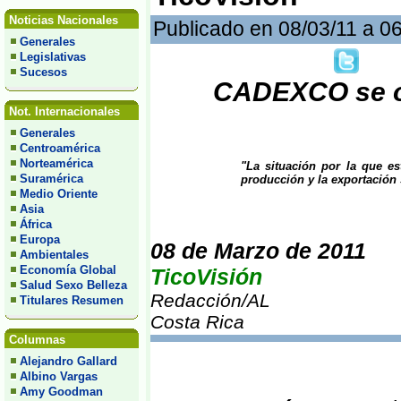
Noticias Nacionales
Publicado en 08/03/11 a 0
Generales
Legislativas
Sucesos
CADEXCO se op
Not. Internacionales
Generales
Centroamérica
Norteamérica
"La situación por la que es
Suramérica
producción y la exportación 
Medio Oriente
Asia
África
Europa
08 de Marzo de 2011
Ambientales
Economía Global
TicoVisión
Salud Sexo Belleza
Redacción/AL
Titulares Resumen
Costa Rica
Columnas
Alejandro Gallard
Albino Vargas
Amy Goodman