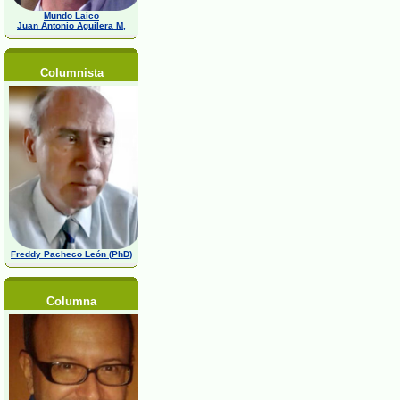
Mundo Laico
Juan Antonio Aguilera M,
Columnista
Freddy Pacheco León (PhD)
Columna