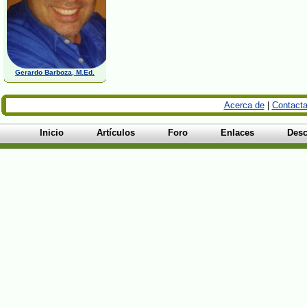
Gerardo Barboza, M.Ed.
Acerca de
|
Contacta
Inicio
Artículos
Foro
Enlaces
Desc