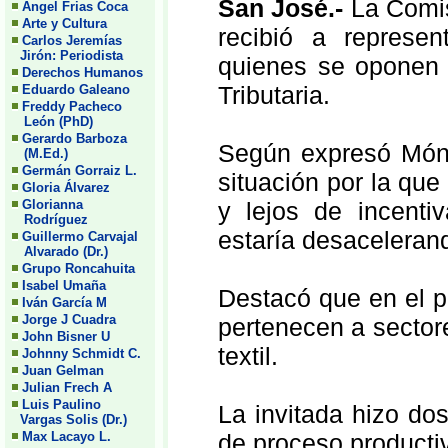
San José.-
La Comi
Angel Frias Coca
Arte y Cultura
recibió a represe
Carlos Jeremías
Jirón: Periodista
quienes se oponen 
Derechos Humanos
Tributaria.
Eduardo Galeano
Freddy Pacheco
León (PhD)
Gerardo Barboza
Según expresó Móni
(M.Ed.)
Germán Gorraiz L.
situación por la qu
Gloria Álvarez
Glorianna
y lejos de incenti
Rodríguez
estaría desaceleran
Guillermo Carvajal
Alvarado (Dr.)
Grupo Roncahuita
Isabel Umaña
Destacó que en el 
Iván García M
Jorge J Cuadra
pertenecen a sector
John Bisner U
textil.
Johnny Schmidt C.
Juan Gelman
Julian Frech A
Luis Paulino
La invitada hizo do
Vargas Solis (Dr.)
Max Lacayo L.
de proceso productiv