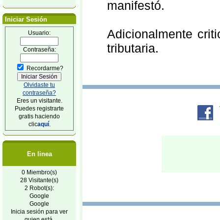
manifestó.
Iniciar Sesión
Adicionalmente crit
Usuario:
tributaria.
Contraseña:
Recordarme?
Olvidaste tu
contraseña?
Eres un visitante.
Puedes registrarte
gratis haciendo
clic
aquí
.
En linea
0 Miembro(s)
28 Visitante(s)
2 Robot(s):
Google
Google
Inicia sesión para ver
quien está.