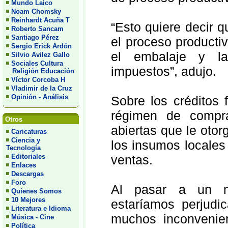
Mundo Laico
Noam Chomsky
Reinhardt Acuña T
“Esto quiere decir q
Roberto Sancam
Santiago Pérez
el proceso productiv
Sergio Erick Ardón
el embalaje y la
Silvio Avilez Gallo
Sociales Cultura
impuestos”, adujo.
Religión Educación
Víctor Corcoba H
Vladimir de la Cruz
Opinión - Análisis
Sobre los créditos 
régimen de compra
Otros
abiertas que le otor
Caricaturas
Ciencia y
los insumos locales
Tecnología
Editoriales
ventas.
Enlaces
Descargas
Foro
Al pasar a un me
Quienes Somos
10 Mejores
estaríamos perjudic
Literatura e Idioma
muchos inconvenien
Música - Cine
Política