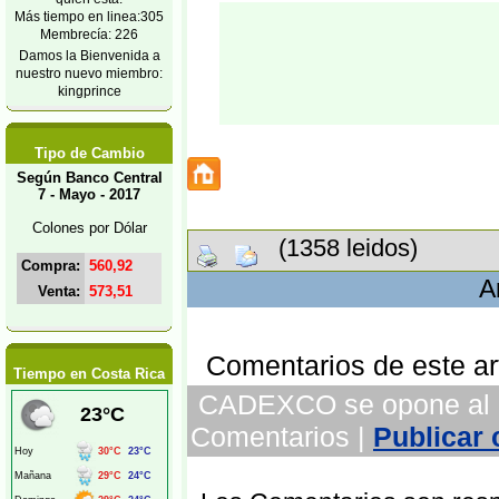
Más tiempo en linea:305
Membrecía: 226
Damos la Bienvenida a
nuestro nuevo miembro:
kingprince
Tipo de Cambio
Según Banco Central
7 - Mayo - 2017
Colones por Dólar
(1358 leidos)
Compra:
560,92
A
Venta:
573,51
Comentarios de este art
Tiempo en Costa Rica
CADEXCO se opone al pl
Comentarios |
Publicar