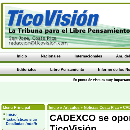
Inicio
Nacionales
Internacionales
Am. del
Editoriales
Libre Pensamiento
Informe de los No
Su punto de vista es muy important
Menu Principal
Inicio
»
Artículos
»
Noticias Costa Rica
» CAD
Inicio
CADEXCO se opone
Estadísticas sitio
Detalladas /m/d/h
TicoVisión