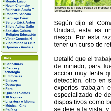
Mundo Laico
Noam Chomsky
Efectivos de la Fuerza Pública se preparan 
Reinhardt Acuña T
conlleva mucho peligro
Roberto Sancam
Santiago Pérez
Según dijo el Coma
Sergio Erick Ardón
Silvio Avilez Gallo
Unidad, esta es u
Sociales Cultura
Religión Educación
riesgo. Por esta ra
Víctor Corcoba H
tener un curso de re
Vladimir de la Cruz
Opinión - Análisis
Detalló que el traba
Otros
Caricaturas
de minado, para lu
Ciencia y
acción muy lenta qu
Tecnología
Editoriales
detección, otro en
Enlaces
Descargas
expertos trabajan 
Foro
Quienes Somos
especializado de de
10 Mejores
dispositivos como b
Literatura e Idioma
Música - Cine
se deje a la vista, 
Política