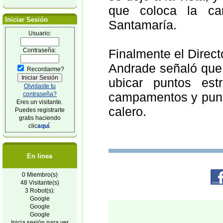
que coloca la ca
Iniciar Sesión
Santamaría.
Usuario:
Contraseña:
Finalmente el Direc
Andrade señaló que,
Recordarme?
ubicar puntos est
Olvidaste tu
campamentos y punto
contraseña?
Eres un visitante.
calero.
Puedes registrarte
gratis haciendo
clic
aquí
.
En linea
0 Miembro(s)
48 Visitante(s)
3 Robot(s):
Google
Google
Google
Inicia sesión para ver