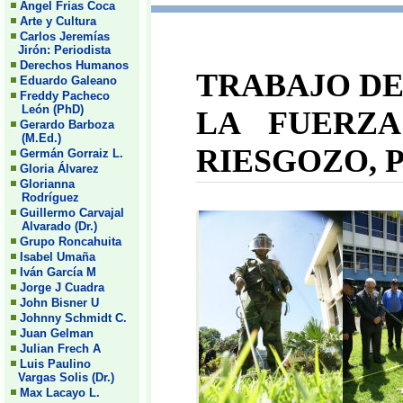
Angel Frias Coca
Arte y Cultura
Carlos Jeremías
Jirón: Periodista
Derechos Humanos
TRABAJO DE
Eduardo Galeano
Freddy Pacheco
León (PhD)
LA FUERZ
Gerardo Barboza
(M.Ed.)
RIESGOZO, 
Germán Gorraiz L.
Gloria Álvarez
Glorianna
Rodríguez
Guillermo Carvajal
Alvarado (Dr.)
Grupo Roncahuita
Isabel Umaña
Iván García M
Jorge J Cuadra
John Bisner U
Johnny Schmidt C.
Juan Gelman
Julian Frech A
Luis Paulino
Vargas Solis (Dr.)
Max Lacayo L.