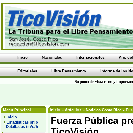
Inicio
Nacionales
Internacionales
Am. del
Editoriales
Libre Pensamiento
Informe de los No
Su punto de vista es muy important
Menu Principal
Inicio
»
Artículos
»
Noticias Costa Rica
» Fuer
Inicio
Fuerza Pública pr
Estadísticas sitio
Detalladas /m/d/h
TicoVisión