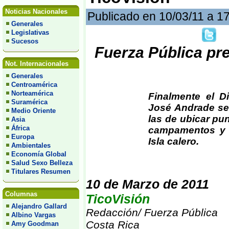
Noticias Nacionales
Publicado en 10/03/11 a 1
Generales
Legislativas
Sucesos
Fuerza Pública pr
Not. Internacionales
Generales
Centroamérica
Norteamérica
Finalmente el D
Suramérica
José Andrade señ
Medio Oriente
las de ubicar pu
Asia
África
campamentos y p
Europa
Isla calero.
Ambientales
Economía Global
Salud Sexo Belleza
Titulares Resumen
10 de Marzo de 2011
Columnas
TicoVisión
Alejandro Gallard
Redacción/ Fuerza Pública
Albino Vargas
Costa Rica
Amy Goodman