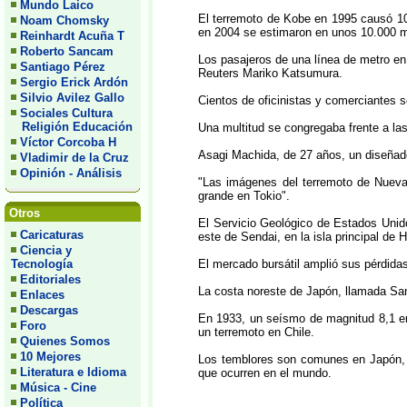
Mundo Laico
El terremoto de Kobe en 1995 causó 10
Noam Chomsky
en 2004 se estimaron en unos 10.000 mi
Reinhardt Acuña T
Roberto Sancam
Los pasajeros de una línea de metro en 
Santiago Pérez
Reuters Mariko Katsumura.
Sergio Erick Ardón
Silvio Avilez Gallo
Cientos de oficinistas y comerciantes s
Sociales Cultura
Religión Educación
Una multitud se congregaba frente a las
Víctor Corcoba H
Asagi Machida, de 27 años, un diseñado
Vladimir de la Cruz
Opinión - Análisis
"Las imágenes del terremoto de Nueva
grande en Tokio".
Otros
El Servicio Geológico de Estados Unid
Caricaturas
este de Sendai, en la isla principal de
Ciencia y
Tecnología
El mercado bursátil amplió sus pérdidas
Editoriales
La costa noreste de Japón, llamada San
Enlaces
Descargas
En 1933, un seísmo de magnitud 8,1 en
Foro
un terremoto en Chile.
Quienes Somos
10 Mejores
Los temblores son comunes en Japón, u
Literatura e Idioma
que ocurren en el mundo.
Música - Cine
Política