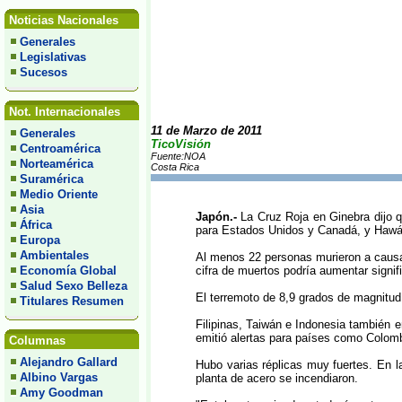
Noticias Nacionales
Generales
Legislativas
Sucesos
Not. Internacionales
11 de Marzo de 2011
Generales
TicoVisión
Centroamérica
Fuente:NOA
Norteamérica
Costa Rica
Suramérica
Medio Oriente
Asia
Japón.-
La Cruz Roja en Ginebra dijo q
África
para Estados Unidos y Canadá, y Hawái
Europa
Ambientales
Al menos 22 personas murieron a causa 
Economía Global
cifra de muertos podría aumentar signif
Salud Sexo Belleza
El terremoto de 8,9 grados de magnitud 
Titulares Resumen
Filipinas, Taiwán e Indonesia también e
emitió alertas para países como Colomb
Columnas
Alejandro Gallard
Hubo varias réplicas muy fuertes. En la
Albino Vargas
planta de acero se incendiaron.
Amy Goodman