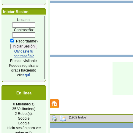
Iniciar Sesión
Usuario:
Contraseña:
Recordarme?
Olvidaste tu
contraseña?
Eres un visitante.
Puedes registrarte
gratis haciendo
clic
aquí
.
En linea
0 Miembro(s)
35 Visitante(s)
2 Robot(s):
(1962 leidos)
Google
Google
Inicia sesión para ver
quien está.