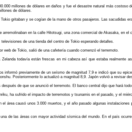
0.000 millones de dólares en daños y fue el desastre natural más costoso d
llones de dólares.
Tokio gritaban y se cogían de la mano de otros pasajeros. Las sacudidas eran t
e arremolinaban en la calle Hitotsugi, una zona comercial de Akasaka, en el c
 televisiones de una tienda del centro de Tokio esperando detalles.
r web de Tokio, salió de una cafetería cuando comenzó el terremoto.
 Zelanda todavía están frescas en mi cabeza así que estaba realmente asu
os informó previamente de un seísmo de magnitud 7,9 e indicó que su epicen
 Honshu. Posteriormente lo actualizó a magnitud 8,9. Japón volvió a revisar d
 después de que se anunció el terremoto. El banco central dijo que hará todo l
riku, ha sufrido el impacto de terremotos y tsunamis en el pasado, y el miér
 el área causó unos 3.000 muertos, y el año pasado algunas instalaciones
na de las áreas con mayor actividad sísmica del mundo. En el país ocurren