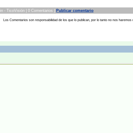
 - TicoVisión | 0 Comentarios |
Publicar comentario
Los Comentarios son responsabilidad de los que lo publican, por lo tanto no nos haremos