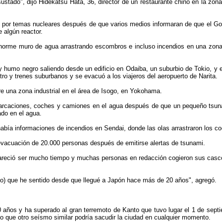
sustado", dijo Hidekatsu Hata, 36, director de un restaurante chino en la z
o por temas nucleares después de que varios medios informaran de que el Gob
e algún reactor.
norme muro de agua arrastrando escombros e incluso incendios en una zona 
humo negro saliendo desde un edificio en Odaiba, un suburbio de Tokio, y el 
tro y trenes suburbanos y se evacuó a los viajeros del aeropuerto de Narita.
 una zona industrial en el área de Isogo, en Yokohama.
rcaciones, coches y camiones en el agua después de que un pequeño tsunami
do en el agua.
abía informaciones de incendios en Sendai, donde las olas arrastraron los co
vacuación de 20.000 personas después de emitirse alertas de tsunami.
 pareció ser mucho tiempo y muchas personas en redacción cogieron sus cascos
mo) que he sentido desde que llegué a Japón hace más de 20 años", agregó.
0 años y ha superado al gran terremoto de Kanto que tuvo lugar el 1 de sep
o que otro seísmo similar podría sacudir la ciudad en cualquier momento.