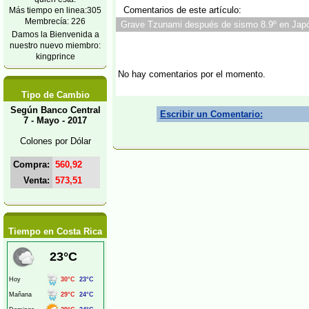
Comentarios de este artículo:
Más tiempo en linea:305
Membrecía: 226
Grave Tzunami después de sismo 8.9º en Japón
Damos la Bienvenida a
nuestro nuevo miembro:
kingprince
No hay comentarios por el momento.
Tipo de Cambio
Según Banco Central
Escribir un Comentario:
7 - Mayo - 2017
Colones por Dólar
Compra:
560,92
Venta:
573,51
Tiempo en Costa Rica