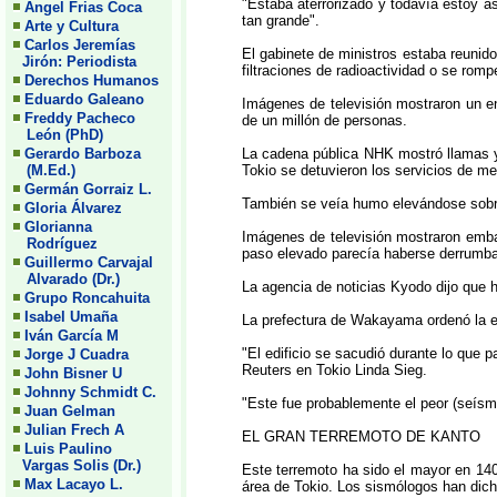
"Estaba aterrorizado y todavía estoy a
Angel Frias Coca
tan grande".
Arte y Cultura
Carlos Jeremías
El gabinete de ministros estaba reunid
Jirón: Periodista
filtraciones de radioactividad o se romp
Derechos Humanos
Eduardo Galeano
Imágenes de televisión mostraron un e
Freddy Pacheco
de un millón de personas.
León (PhD)
Gerardo Barboza
La cadena pública NHK mostró llamas y 
(M.Ed.)
Tokio se detuvieron los servicios de me
Germán Gorraiz L.
También se veía humo elevándose sobre
Gloria Álvarez
Glorianna
Imágenes de televisión mostraron emba
Rodríguez
paso elevado parecía haberse derrumba
Guillermo Carvajal
Alvarado (Dr.)
La agencia de noticias Kyodo dijo que h
Grupo Roncahuita
Isabel Umaña
La prefectura de Wakayama ordenó la e
Iván García M
"El edificio se sacudió durante lo que
Jorge J Cuadra
Reuters en Tokio Linda Sieg.
John Bisner U
Johnny Schmidt C.
"Este fue probablemente el peor (seís
Juan Gelman
Julian Frech A
EL GRAN TERREMOTO DE KANTO
Luis Paulino
Vargas Solis (Dr.)
Este terremoto ha sido el mayor en 14
Max Lacayo L.
área de Tokio. Los sismólogos han dich