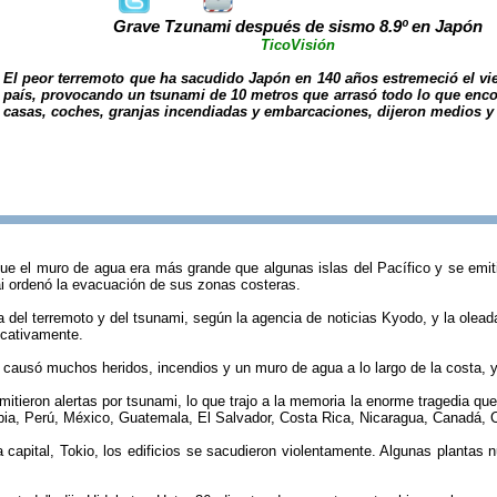
Grave Tzunami después de sismo 8.9º en Japón
TicoVisión
El peor terremoto que ha sacudido Japón en 140 años estremeció el vie
país, provocando un tsunami de 10 metros que arrasó todo lo que enco
casas, coches, granjas incendiadas y embarcaciones, dijeron medios y 
ue el muro de agua era más grande que algunas islas del Pacífico y se emiti
 ordenó la evacuación de sus zonas costeras.
del terremoto y del tsunami, según la agencia de noticias Kyodo, y la oleada
icativamente.
causó muchos heridos, incendios y un muro de agua a lo largo de la costa, y 
mitieron alertas por tsunami, lo que trajo a la memoria la enorme tragedia qu
ia, Perú, México, Guatemala, El Salvador, Costa Rica, Nicaragua, Canadá, Ch
 capital, Tokio, los edificios se sacudieron violentamente. Algunas plantas nu