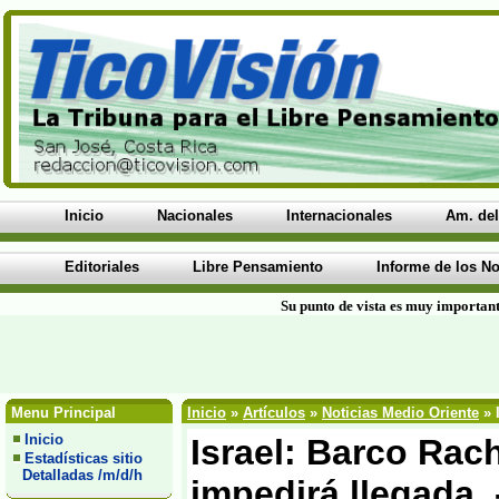
Inicio
Nacionales
Internacionales
Am. del
Editoriales
Libre Pensamiento
Informe de los No
Su punto de vista es muy important
Menu Principal
Inicio
»
Artículos
»
Noticias Medio Oriente
» 
Inicio
Israel: Barco Rac
Estadísticas sitio
Detalladas /m/d/h
impedirá llegada 