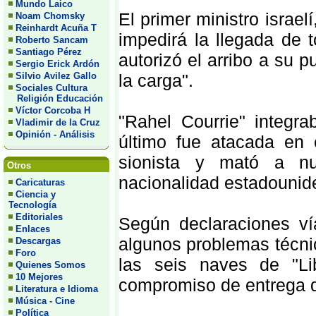
Mundo Laico
El primer ministro israe
Noam Chomsky
Reinhardt Acuña T
impedirá la llegada de 
Roberto Sancam
Santiago Pérez
autorizó el arribo a su 
Sergio Erick Ardón
Silvio Avilez Gallo
la carga".
Sociales Cultura
Religión Educación
Víctor Corcoba H
"Rahel Courrie" integrab
Vladimir de la Cruz
Opinión - Análisis
último fue atacada en 
sionista y mató a nu
Otros
nacionalidad estadouni
Caricaturas
Ciencia y
Tecnología
Editoriales
Según declaraciones vía
Enlaces
algunos problemas técnic
Descargas
Foro
las seis naves de "Li
Quienes Somos
10 Mejores
compromiso de entrega de 
Literatura e Idioma
Música - Cine
Política