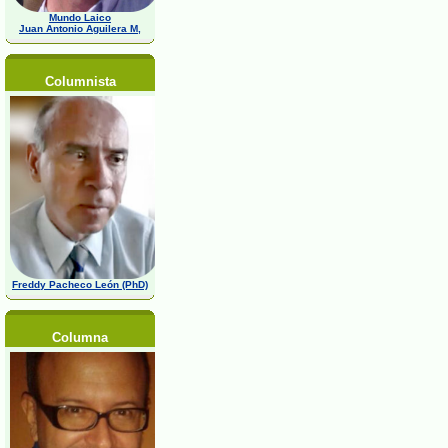
Mundo Laico
Juan Antonio Aguilera M,
Columnista
Freddy Pacheco León (PhD)
Columna