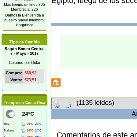
Egipto, luego de los suc
Más tiempo en linea:305
Membrecía: 226
Damos la Bienvenida a
nuestro nuevo miembro:
kingprince
Tipo de Cambio
Según Banco Central
7 - Mayo - 2017
Colones por Dólar
Compra:
560,92
Venta:
573,51
(1135 leidos)
Tiempo en Costa Rica
A
Comentarios de este art