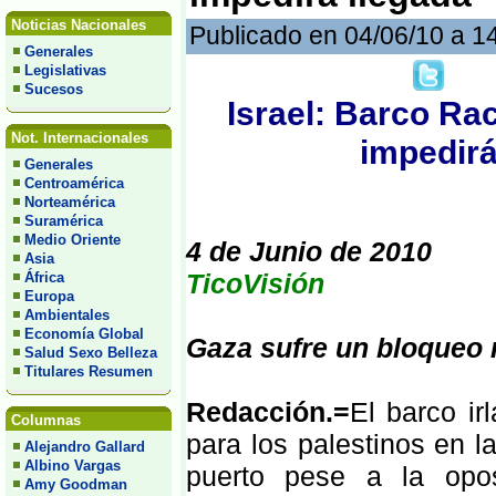
Noticias Nacionales
Publicado en 04/06/10 a 1
Generales
Legislativas
Sucesos
Israel: Barco Ra
Not. Internacionales
impedirá
Generales
Centroamérica
Norteamérica
Suramérica
Medio Oriente
4 de Junio de 2010
Asia
TicoVisión
África
Europa
Ambientales
Economía Global
Gaza sufre un bloqueo n
Salud Sexo Belleza
Titulares Resumen
Redacción.=
El barco ir
Columnas
para los palestinos en 
Alejandro Gallard
Albino Vargas
puerto pese a la opos
Amy Goodman