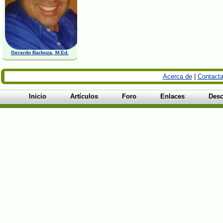
Gerardo Barboza, M.Ed.
Acerca de
|
Contacta
Inicio
Artículos
Foro
Enlaces
Desc