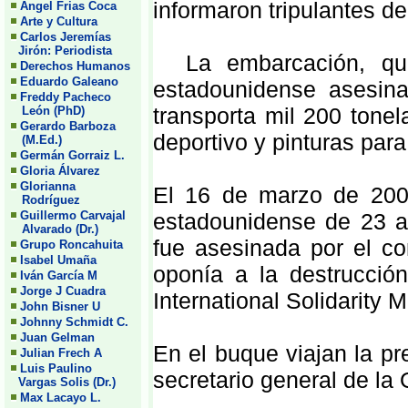
informaron tripulantes de
Angel Frias Coca
Arte y Cultura
Carlos Jeremías
Jirón: Periodista
La embarcación, que 
Derechos Humanos
Eduardo Galeano
estadounidense asesin
Freddy Pacheco
transporta mil 200 tone
León (PhD)
Gerardo Barboza
deportivo y pinturas para
(M.Ed.)
Germán Gorraiz L.
Gloria Álvarez
Glorianna
El 16 de marzo de 2003
Rodríguez
Guillermo Carvajal
estadounidense de 23 a
Alvarado (Dr.)
fue asesinada por el co
Grupo Roncahuita
Isabel Umaña
oponía a la destrucció
Iván García M
Jorge J Cuadra
International Solidarity
John Bisner U
Johnny Schmidt C.
Juan Gelman
En el buque viajan la p
Julian Frech A
Luis Paulino
secretario general de la
Vargas Solis (Dr.)
Max Lacayo L.