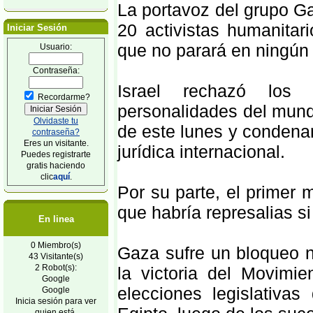
La portavoz del grupo Gaz
20 activistas humanitar
Iniciar Sesión
que no parará en ningún 
Usuario:
Contraseña:
Israel rechazó los
Recordarme?
personalidades del mund
Olvidaste tu
de este lunes y condenan
contraseña?
Eres un visitante.
jurídica internacional.
Puedes registrarte
gratis haciendo
clic
aquí
.
Por su parte, el primer m
que habría represalias si
En linea
0 Miembro(s)
Gaza sufre un bloqueo na
43 Visitante(s)
2 Robot(s):
la victoria del Movimi
Google
elecciones legislativa
Google
Inicia sesión para ver
quien está.