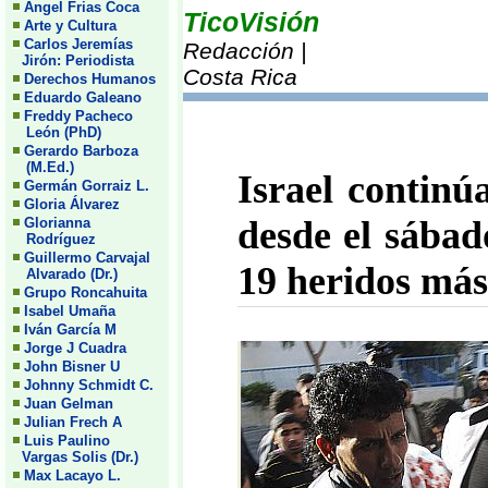
Angel Frias Coca
TicoVisión
Arte y Cultura
Carlos Jeremías
Redacción |
Jirón: Periodista
Costa Rica
Derechos Humanos
Eduardo Galeano
Freddy Pacheco
León (PhD)
Gerardo Barboza
(M.Ed.)
Israel contin
Germán Gorraiz L.
Gloria Álvarez
desde el sábad
Glorianna
Rodríguez
Guillermo Carvajal
19 heridos más
Alvarado (Dr.)
Grupo Roncahuita
Isabel Umaña
Iván García M
Jorge J Cuadra
John Bisner U
Johnny Schmidt C.
Juan Gelman
Julian Frech A
Luis Paulino
Vargas Solis (Dr.)
Max Lacayo L.