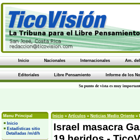
Inicio
Nacionales
Internacionales
Am. del
Editoriales
Libre Pensamiento
Informe de los No
Su punto de vista es muy important
Menu Principal
Inicio
»
Artículos
»
Noticias Medio Oriente
» 
Inicio
Israel masacra Ga
Estadísticas sitio
Detalladas /m/d/h
19 heridos - TicoV