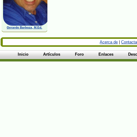
Gerardo Barboza, M.Ed.
Acerca de
|
Contacta
Inicio
Artículos
Foro
Enlaces
Desc