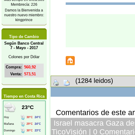
Membrecía: 226
Damos la Bienvenida a
nuestro nuevo miembro:
kingprince
Tipo de Cambio
Según Banco Central
7 - Mayo - 2017
Colones por Dólar
Compra:
560,92
Venta:
573,51
(1284 leidos)
Tiempo en Costa Rica
Comentarios de este art
Israel masacra Gaza des
TicoVisión | 0 Comentari