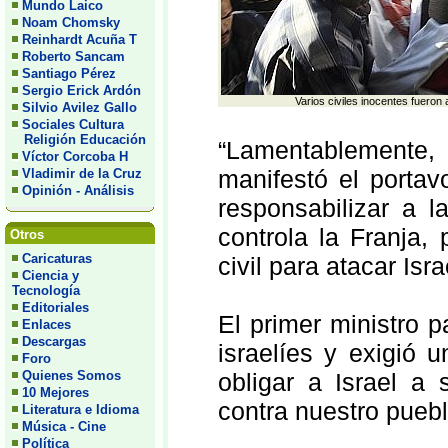
Mundo Laico
Noam Chomsky
Reinhardt Acuña T
Roberto Sancam
Santiago Pérez
Sergio Erick Ardón
Varios civiles inocentes fueron a
Silvio Avilez Gallo
Sociales Cultura
Religión Educación
“Lamentablemente,
Víctor Corcoba H
manifestó el portavo
Vladimir de la Cruz
Opinión - Análisis
responsabilizar a l
controla la Franja,
Otros
Caricaturas
civil para atacar Isra
Ciencia y
Tecnología
Editoriales
El primer ministro 
Enlaces
Descargas
israelíes y exigió u
Foro
Quienes Somos
obligar a Israel a 
10 Mejores
contra nuestro puebl
Literatura e Idioma
Música - Cine
Política