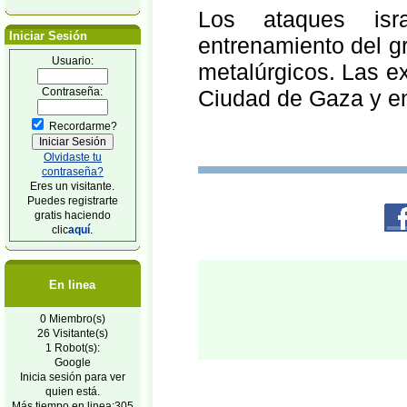
Los ataques isr
Iniciar Sesión
entrenamiento del gr
Usuario:
metalúrgicos. Las ex
Contraseña:
Ciudad de Gaza y en 
Recordarme?
Olvidaste tu
contraseña?
Eres un visitante.
Puedes registrarte
gratis haciendo
clic
aquí
.
En linea
0 Miembro(s)
26 Visitante(s)
1 Robot(s):
Google
Inicia sesión para ver
quien está.
Más tiempo en linea:305