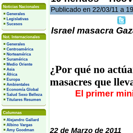
Noticias Nacionales
Publicado en 22/03/11 a 1
Generales
Legislativas
Sucesos
Israel masacra Gaz
Not. Internacionales
Generales
Centroamérica
Norteamérica
Suramérica
Medio Oriente
¿Por qué no actúa
Asia
África
masacres que llev
Europa
Ambientales
Economía Global
El primer min
Salud Sexo Belleza
Titulares Resumen
Columnas
Alejandro Gallard
Albino Vargas
22 de Marzo de 2011
Amy Goodman