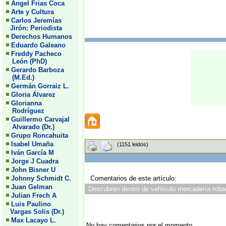
Angel Frias Coca
Arte y Cultura
Carlos Jeremías
Jirón: Periodista
Derechos Humanos
Eduardo Galeano
Freddy Pacheco
León (PhD)
Gerardo Barboza
(M.Ed.)
Germán Gorraiz L.
Gloria Álvarez
Glorianna
Rodríguez
Guillermo Carvajal
Alvarado (Dr.)
Grupo Roncahuita
Isabel Umaña
(1151 leidos)
Iván García M
Jorge J Cuadra
John Bisner U
Johnny Schmidt C.
Comentarios de este artículo:
Juan Gelman
Descubren dentro de vehículo mercadería robad
Julian Frech A
Luis Paulino
Vargas Solis (Dr.)
Max Lacayo L.
No hay comentarios por el momento.