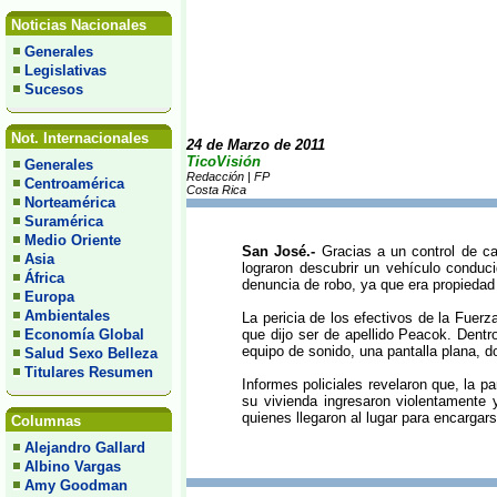
Noticias Nacionales
Generales
Legislativas
Sucesos
Not. Internacionales
24 de Marzo de 2011
TicoVisión
Generales
Redacción | FP
Centroamérica
Costa Rica
Norteamérica
Suramérica
Medio Oriente
San José.-
Gracias a un control de ca
Asia
lograron descubrir un vehículo conduc
África
denuncia de robo, ya que era propiedad 
Europa
Ambientales
La pericia de los efectivos de la Fuer
Economía Global
que dijo ser de apellido Peacok. Dentro
equipo de sonido, una pantalla plana, do
Salud Sexo Belleza
Titulares Resumen
Informes policiales revelaron que, la p
su vivienda ingresaron violentamente 
quienes llegaron al lugar para encargar
Columnas
Alejandro Gallard
Albino Vargas
Amy Goodman