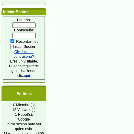
Iniciar Sesión
Usuario:
Contraseña:
Recordarme?
Olvidaste tu
contraseña?
Eres un visitante.
Puedes registrarte
gratis haciendo
clic
aquí
.
En linea
0 Miembro(s)
15 Visitante(s)
1 Robot(s):
Google
Inicia sesión para ver
quien está.
Más tiempo en linea:305