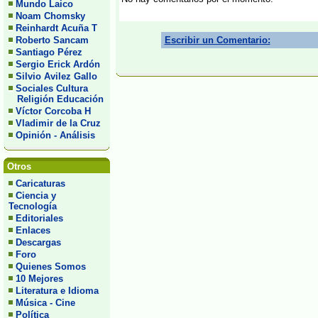
Mundo Laico
Noam Chomsky
Reinhardt Acuña T
Roberto Sancam
Escribir un Comentario:
Santiago Pérez
Sergio Erick Ardón
Silvio Avilez Gallo
Sociales Cultura
Religión Educación
Víctor Corcoba H
Vladimir de la Cruz
Opinión - Análisis
Otros
Caricaturas
Ciencia y
Tecnología
Editoriales
Enlaces
Descargas
Foro
Quienes Somos
10 Mejores
Literatura e Idioma
Música - Cine
Política