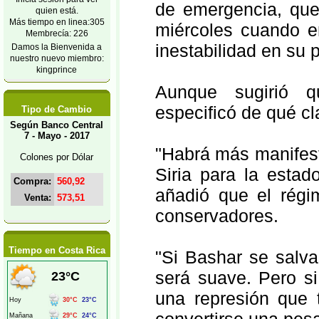
de emergencia, que 
quien está.
Más tiempo en linea:305
miércoles cuando en
Membrecía: 226
inestabilidad en su 
Damos la Bienvenida a
nuestro nuevo miembro:
kingprince
Aunque sugirió qu
especificó de qué cl
Tipo de Cambio
Según Banco Central
7 - Mayo - 2017
"Habrá más manifes
Colones por Dólar
Siria para la esta
Compra:
560,92
añadió que el régi
Venta:
573,51
conservadores.
Tiempo en Costa Rica
"Si Bashar se salva
será suave. Pero si
una represión que 