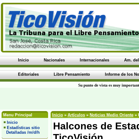
Inicio
Nacionales
Internacionales
Am. del
Editoriales
Libre Pensamiento
Informe de los No
Su punto de vista es muy important
Menu Principal
Inicio
»
Artículos
»
Noticias Medio Oriente
» 
Inicio
Halcones de Estad
Estadísticas sitio
Detalladas /m/d/h
TicoVisión