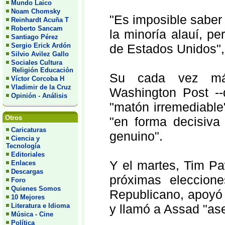
Mundo Laico
Noam Chomsky
"Es imposible saber
Reinhardt Acuña T
Roberto Sancam
la minoría alauí, pe
Santiago Pérez
Sergio Erick Ardón
de Estados Unidos", 
Silvio Avilez Gallo
Sociales Cultura
Religión Educación
Su cada vez más
Víctor Corcoba H
Vladimir de la Cruz
Washington Post -
Opinión - Análisis
"matón irremediable
Otros
"en forma decisiva
Caricaturas
genuino".
Ciencia y
Tecnología
Editoriales
Y el martes, Tim Pa
Enlaces
Descargas
próximas eleccion
Foro
Quienes Somos
Republicano, apoyó
10 Mejores
Literatura e Idioma
y llamó a Assad "ase
Música - Cine
Política