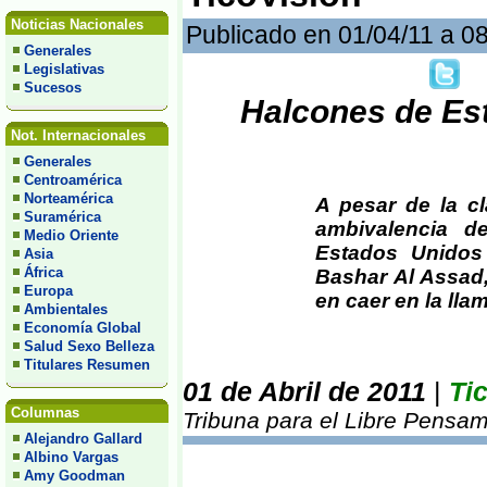
Noticias Nacionales
Publicado en 01/04/11 a 0
Generales
Legislativas
Sucesos
Halcones de Es
Not. Internacionales
Generales
Centroamérica
Norteamérica
A pesar de la c
Suramérica
ambivalencia d
Medio Oriente
Estados Unidos 
Asia
África
Bashar Al Assad,
Europa
en caer en la ll
Ambientales
Economía Global
Salud Sexo Belleza
Titulares Resumen
01 de Abril de 2011
|
Ti
Columnas
Tribuna para el Libre Pensam
Alejandro Gallard
Albino Vargas
Amy Goodman