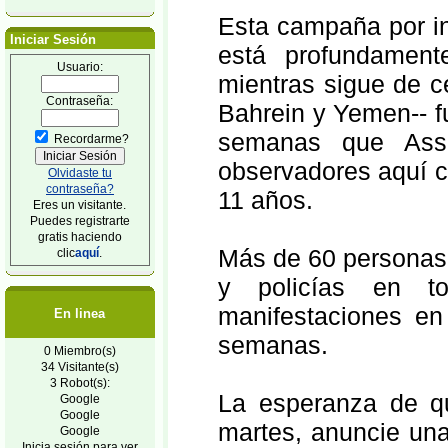
Esta campaña por i
Iniciar Sesión
está profundament
Usuario:
mientras sigue de c
Contraseña:
Bahrein y Yemen-- f
semanas que Assa
Recordarme?
observadores aquí c
Olvidaste tu
contraseña?
11 años.
Eres un visitante.
Puedes registrarte
gratis haciendo
Más de 60 personas
clic
aquí
.
y policías en t
manifestaciones en
En linea
semanas.
0 Miembro(s)
34 Visitante(s)
3 Robot(s):
La esperanza de q
Google
Google
martes, anuncie una 
Google
Inicia sesión para ver