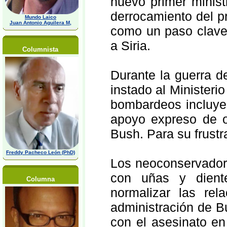
nuevo primer minist
derrocamiento del p
Mundo Laico
Juan Antonio Aguilera M,
como un paso clave 
a Siria.
Columnista
Durante la guerra d
instado al Ministeri
bombardeos incluyen
apoyo expreso de o
Bush. Para su frustr
Freddy Pacheco León (PhD)
Los neoconservador
con uñas y dient
Columna
normalizar las re
administración de Bu
con el asesinato en 