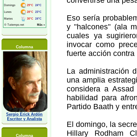
convertirse una pesa
Eso sería probablem
y "halcones" (ala m
cuales ya sugiriero
invocar como prece
Columna
fuerte acción contra
La administración 
una amplia estrategi
considera a Assad u
habilidad para afr
Partido Baath y entre
Sergio Erick Ardón
Escritor y Analista
El domingo, la secre
Hillary Rodham Cl
Columna