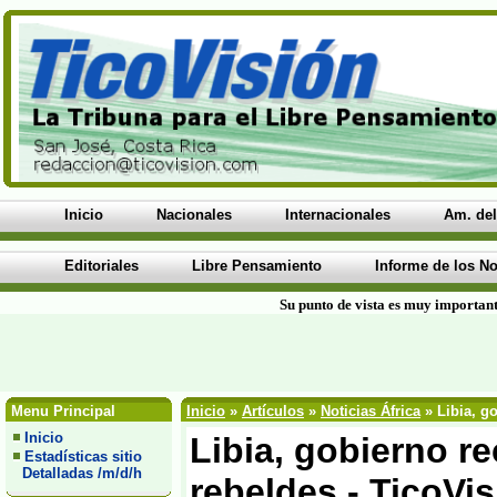
Inicio
Nacionales
Internacionales
Am. del
Editoriales
Libre Pensamiento
Informe de los No
Su punto de vista es muy important
Menu Principal
Inicio
»
Artículos
»
Noticias África
» Libia, g
Inicio
Libia, gobierno r
Estadísticas sitio
Detalladas /m/d/h
rebeldes - TicoVi