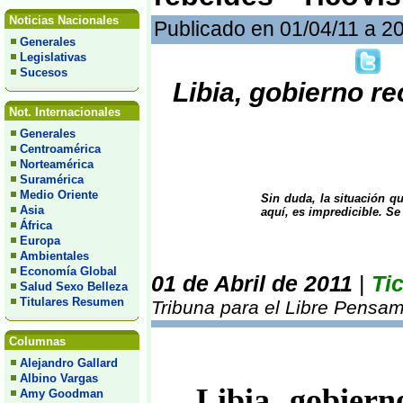
Noticias Nacionales
Publicado en 01/04/11 a 2
Generales
Legislativas
Sucesos
Libia, gobierno r
Not. Internacionales
Generales
Centroamérica
Norteamérica
Suramérica
Medio Oriente
Sin duda, la situación q
Asia
aquí, es impredicible. S
África
Europa
Ambientales
Economía Global
01 de Abril de 2011
|
Ti
Salud Sexo Belleza
Titulares Resumen
Tribuna para el Libre Pensam
Columnas
Alejandro Gallard
Albino Vargas
Libia, gobiern
Amy Goodman