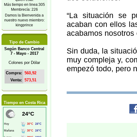
Más tiempo en linea:305
Membrecía: 226
“La situación se 
Damos la Bienvenida a
nuestro nuevo miembro:
acaban con ellos la
kingprince
acabamos nosotros co
Tipo de Cambio
Según Banco Central
Sin duda, la situaci
7 - Mayo - 2017
muy compleja y, com
Colones por Dólar
empezó todo, pero n
Compra:
560,92
Venta:
573,51
Tiempo en Costa Rica