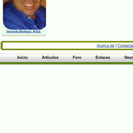
Gerardo Barboza, M.Ed.
Acerca de
|
Contacta
Inicio
Artículos
Foro
Enlaces
Desc