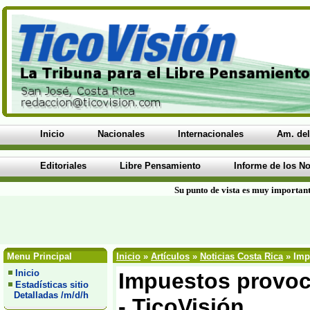
Inicio
Nacionales
Internacionales
Am. del
Editoriales
Libre Pensamiento
Informe de los No
Su punto de vista es muy important
Menu Principal
Inicio
»
Artículos
»
Noticias Costa Rica
» Impu
Inicio
Impuestos provocar
Estadísticas sitio
Detalladas /m/d/h
- TicoVisión