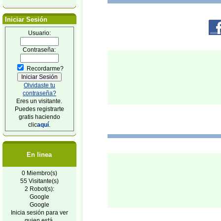
Iniciar Sesión
Usuario:
Contraseña:
Recordarme?
Olvidaste tu
contraseña?
Eres un visitante.
Puedes registrarte
gratis haciendo
clic
aquí
.
En linea
0 Miembro(s)
55 Visitante(s)
2 Robot(s):
Google
Google
Inicia sesión para ver
quien está.