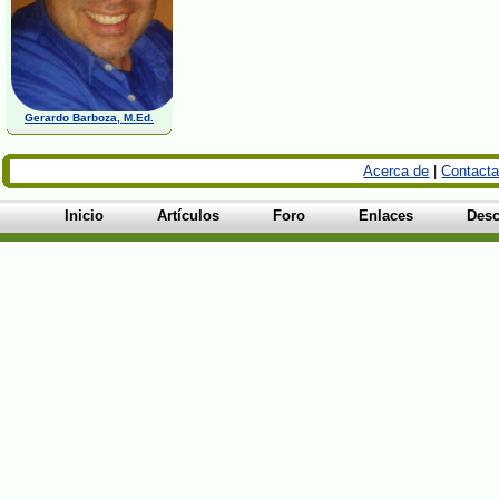
Gerardo Barboza, M.Ed.
Acerca de
|
Contacta
Inicio
Artículos
Foro
Enlaces
Desc