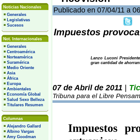
Noticias Nacionales
Publicado en 07/04/11 a 0
Generales
Legislativas
Sucesos
Impuestos provocarí
Not. Internacionales
Generales
Centroamérica
Norteamérica
Lanzo Luconi Presidente
Suramérica
gran cantidad de ahorran
Medio Oriente
Asia
África
Europa
07 de Abril de 2011
|
Ti
Ambientales
Economía Global
Tribuna para el Libre Pensam
Salud Sexo Belleza
Titulares Resumen
Columnas
Impuestos pro
Alejandro Gallard
Albino Vargas
Amy Goodman