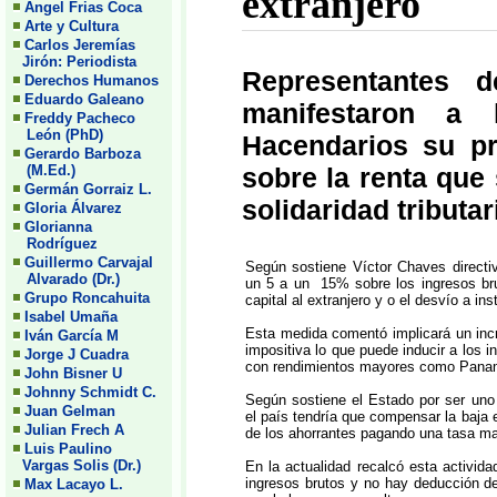
extranjero
Angel Frias Coca
Arte y Cultura
Carlos Jeremías
Jirón: Periodista
Representantes 
Derechos Humanos
Eduardo Galeano
manifestaron a
Freddy Pacheco
León (PhD)
Hacendarios su p
Gerardo Barboza
(M.Ed.)
sobre la renta que
Germán Gorraiz L.
solidaridad tributar
Gloria Álvarez
Glorianna
Rodríguez
Guillermo Carvajal
Según sostiene Víctor Chaves direct
Alvarado (Dr.)
un 5 a un 15% sobre los ingresos bru
Grupo Roncahuita
capital al extranjero y o el desvío a i
Isabel Umaña
Esta medida comentó implicará un in
Iván García M
impositiva lo que puede inducir a los i
Jorge J Cuadra
con rendimientos mayores como Panam
John Bisner U
Johnny Schmidt C.
Según sostiene el Estado por ser uno 
Juan Gelman
el país tendría que compensar la baja e
Julian Frech A
de los ahorrantes pagando una tasa ma
Luis Paulino
Vargas Solis (Dr.)
En la actualidad recalcó esta activid
ingresos brutos y no hay deducción de
Max Lacayo L.