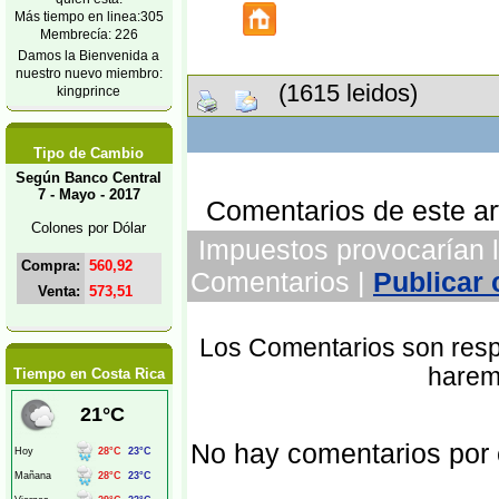
Más tiempo en linea:305
Membrecía: 226
Damos la Bienvenida a
nuestro nuevo miembro:
(1615 leidos)
kingprince
Tipo de Cambio
Según Banco Central
7 - Mayo - 2017
Comentarios de este art
Colones por Dólar
Impuestos provocarían la 
Compra:
560,92
Comentarios |
Publicar
Venta:
573,51
Los Comentarios son respo
harem
Tiempo en Costa Rica
No hay comentarios por