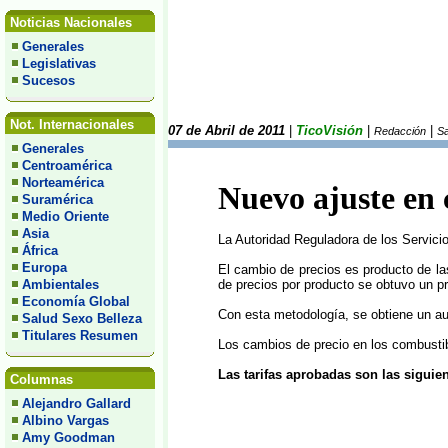
Noticias Nacionales
Generales
Legislativas
Sucesos
Not. Internacionales
07 de Abril de 2011
|
TicoVisión
|
|
Redacción
Sa
Generales
Centroamérica
Norteamérica
Nuevo ajuste en
Suramérica
Medio Oriente
Asia
La Autoridad Reguladora de los Servicio
África
Europa
El cambio de precios es producto de las
Ambientales
de precios por producto se obtuvo un p
Economía Global
Con esta metodología, se obtiene un aume
Salud Sexo Belleza
Titulares Resumen
Los cambios de precio en los combustibl
Las tarifas aprobadas son las siguien
Columnas
Alejandro Gallard
Albino Vargas
Amy Goodman