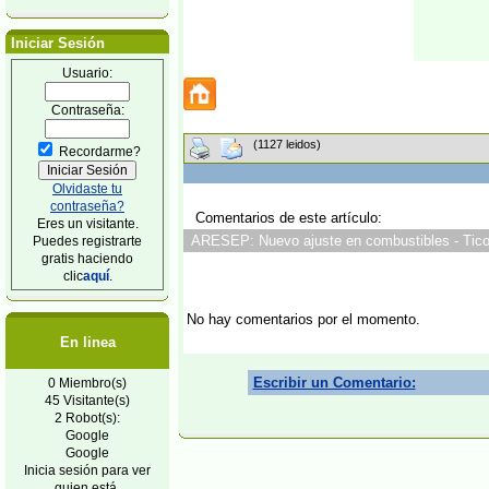
Iniciar Sesión
Usuario:
Contraseña:
(1127 leidos)
Recordarme?
Olvidaste tu
contraseña?
Comentarios de este artículo:
Eres un visitante.
ARESEP: Nuevo ajuste en combustibles - TicoV
Puedes registrarte
gratis haciendo
clic
aquí
.
No hay comentarios por el momento.
En linea
Escribir un Comentario:
0 Miembro(s)
45 Visitante(s)
2 Robot(s):
Google
Google
Inicia sesión para ver
quien está.