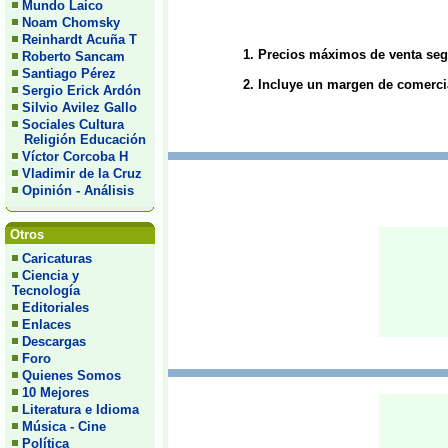
Mundo Laico
Noam Chomsky
Reinhardt Acuña T
Precios máximos de venta segú
Roberto Sancam
Santiago Pérez
Incluye un margen de comercial
Sergio Erick Ardón
Silvio Avilez Gallo
Sociales Cultura
Religión Educación
Víctor Corcoba H
Vladimir de la Cruz
Opinión - Análisis
Otros
Caricaturas
Ciencia y
Tecnología
Editoriales
Enlaces
Descargas
Foro
Quienes Somos
10 Mejores
Literatura e Idioma
Música - Cine
Política